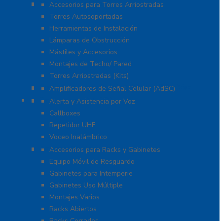
Torres y Mástiles
Accesorios para Torres Arriostradas
Torres Autosoportadas
Herramientas de Instalación
Lámparas de Obstrucción
Mástiles y Accesorios
Montajes de Techo/ Pared
Torres Arriostradas (Kits)
Cobertura para Celular 4G LTE, 3G y Voz
Amplificadores de Señal Celular (AdSC)
Soluciones RITRON
Alerta y Asistencia por Voz
Callboxes
Repetidor UHF
Voceo Inalámbrico
Racks y Gabinetes
Accesorios para Racks y Gabinetes
Equipo Móvil de Resguardo
Gabinetes para Intemperie
Gabinetes Uso Múltiple
Montajes Varios
Racks Abiertos
Racks Cerrados