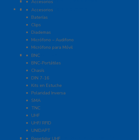
Accesorios para Otras Marcas
Accesorios
Accesorios Para Motorola
Accesorios
Baterías
Clips
Diademas
Micrófono – Audifono
Micrófono para Móvil
Adaptadores
BNC
BNC-Portátiles
Chasís
DIN 7-16
Kits en Estuche
Polaridad Inversa
SMA
TNC
UHF
UHF/ RFID
UNIDAPT
Repetidores para Radiocomunicación
Repetidor UHF