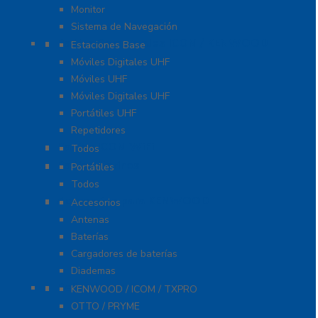
Monitor
Sistema de Navegación
Radios Comerciales ICOM / KENWOOD
Estaciones Base
Móviles Digitales UHF
Móviles UHF
Móviles Digitales UHF
Portátiles UHF
Repetidores
Radios ICOM WiFi
Todos
Radios Marinos
Portátiles
Todos
Accesorios para KENWOOD
Accesorios
Antenas
Baterías
Cargadores de baterías
Diademas
Refacciones
KENWOOD / ICOM / TXPRO
OTTO / PRYME