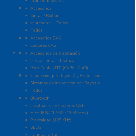
Transformadores
Identificación y Credencialización
Accesorios
Cintas / Ribbons
Impresoras – Todas
Todos
Protección Contra Descargas
Accesorios EAS
Lectores EAS
Herramientas
Accesorios de Instalación
Herramientas Eléctricas
Para Cable UTP (Cat5e, Cat6)
Inspección por Rayos X y Explosivos
Inspección por Rayos X y Explosivos
Sistemas de Inspección por Rayos X
Todos
Lectoras y Tarjetas
Bluetooth
Enroladores y Lectores USB
MIFARE®/iCLASS (13.56 MHz)
Proximidad (125 KHz)
SEOS
Tarjetas y Tags