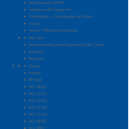
Señalización DTMF
Sistemas de Despacho
Telemetría y Transmisión de Datos
Voceo
Voceo / Monitoreo Remoto
Cables
Herrajes
Herramientas para Preparación de Cable
Jumpers
Retazos
Conectores
Chasís
Heliax
RF-600
RG-142/U
RG-142/U
RG-174/U
RG-213/U
RG-214/U
RG-316/U
RG-58/U