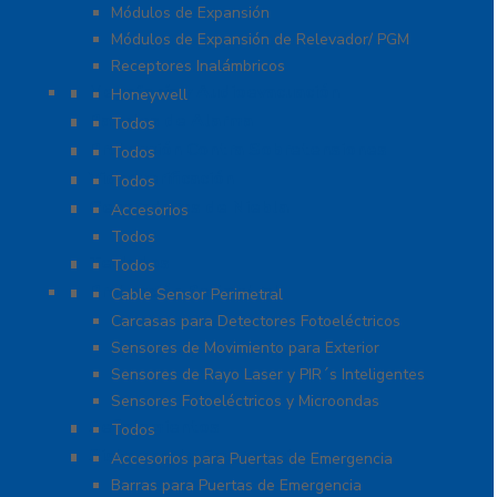
Módulos de Expansión
Módulos de Expansión de Relevador/ PGM
Receptores Inalámbricos
Megafonía y Audioevacuación
Honeywell
Paneles de Alarma
Todos
Protección Contra Sobretensiones
Todos
Videoverificación
Todos
Generadores de Niebla
Accesorios
Todos
Teclados
Todos
Protección Perimetral
Cable Sensor Perimetral
Carcasas para Detectores Fotoeléctricos
Sensores de Movimiento para Exterior
Sensores de Rayo Laser y PIR´s Inteligentes
Sensores Fotoeléctricos y Microondas
Señalamientos
Todos
Sistemas de Emergencia
Accesorios para Puertas de Emergencia
Barras para Puertas de Emergencia