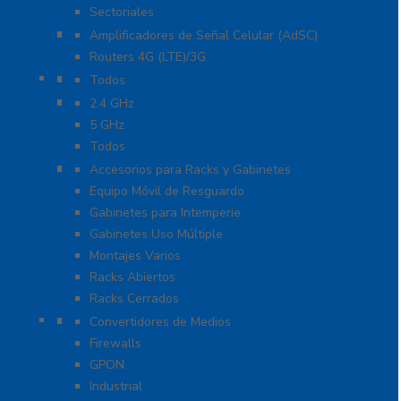
Sectoriales
Cobertura para Celular 4G LTE, 3G y Voz
Amplificadores de Señal Celular (AdSC)
Routers 4G (LTE)/3G
Enlaces de Backhaul
Todos
Enlaces PtP y PtMP
2.4 GHz
5 GHz
Todos
Racks y Gabinetes
Accesorios para Racks y Gabinetes
Equipo Móvil de Resguardo
Gabinetes para Intemperie
Gabinetes Uso Múltiple
Montajes Varios
Racks Abiertos
Racks Cerrados
Networking
Convertidores de Medios
Firewalls
GPON
Industrial