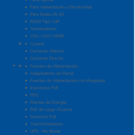
Para Alimentación y Electricidad
Para Redes RJ-45
RG59 Tipo CaP
Terminadores
VGA / DVI / HDMI
Protección Contra Descargas
Coaxial
Corriente Alterna
Corriente Directa
Energía
Fuentes de Alimentación
Adaptadores de Pared
Fuentes de Alimentación con Respaldo
Inyectores PoE
PDU
Plantas de Energía
PoE de Largo Alcance
Switches PoE
Transformadores
UPS – No Break