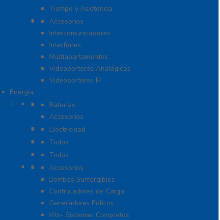
Tiempo y Asistencia
Videoporteros e Interfonos
Accesorios
Intercomunicadores
Interfones
Multiapartamentos
Videoporteros Analógicos
Videoporteros IP
Energía
Baterías
Baterías
Accesorios
Cables
Electricidad
Cargadores de Baterías
Todos
Lámparas de Emergencia
Todos
Energía Solar y Eólica
Accesorios
Bombas Sumergibles
Controladores de Carga
Generadores Eólicos
Kits- Sistemas Completos