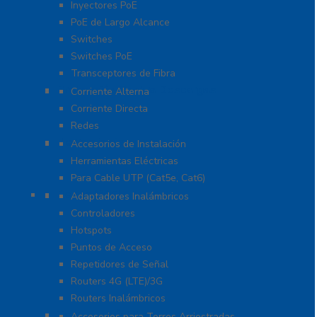
Inyectores PoE
PoE de Largo Alcance
Switches
Switches PoE
Transceptores de Fibra
Protección Contra Descargas
Corriente Alterna
Corriente Directa
Redes
Herramientas
Accesorios de Instalación
Herramientas Eléctricas
Para Cable UTP (Cat5e, Cat6)
Redes WIFI
Adaptadores Inalámbricos
Controladores
Hotspots
Puntos de Acceso
Repetidores de Señal
Routers 4G (LTE)/3G
Routers Inalámbricos
Torres y Mástiles
Accesorios para Torres Arriostradas