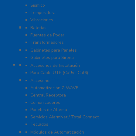
Sísmico
Temperatura
Vibraciones
Energía
Baterías
Fuentes de Poder
Transformadores
Gabinetes y Carcasas
Gabinetes para Paneles
Gabinetes para Sirena
Herramientas
Accesorios de Instalación
Para Cable UTP (Cat5e, Cat6)
Honeywell Total Connect
Accesorios
Automatización Z-WAVE
Central Receptora
Comunicadores
Paneles de Alarma
Servicios AlarmNet / Total Connect
Teclados
Módulos de Expansión
Módulos de Automatización