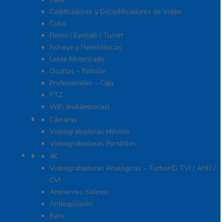
Codificadores y Decodificadores de Video
Cubo
Domo / Eyeball / Turret
Fisheye y Hemisféricas
Lente Motorizado
Ocultas – Pinhole
Profesionales – Caja
PTZ
WiFi (Inalámbricas)
Videograbadoras Móviles Y Portátiles
Cámaras
Videograbadoras Móviles
Videograbadoras Portátiles
Cámaras Y DVRs HD TurboHD / AHD / HD-TVI
4K
Videograbadoras Analógicas – TurboHD TVI / AHD /
CVI
Ambientes Salinos
Antiexplosión
Bala