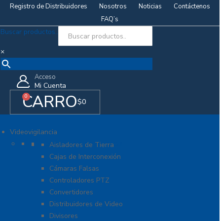
Registro de Distribuidores
Nosotros
Noticias
Contáctenos
FAQ’s
Buscar productos..
×
Acceso
Mi Cuenta
CARRO
0
$
0
Videovigilancia
Accesorios generales
Aisladores de Tierra
Cajas de Interconexión
Cámaras Falsas
Controladores PTZ
Convertidores
Distribuidores de Video
Divisores