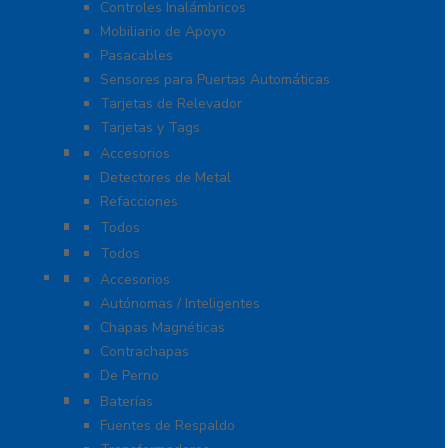
Controles Inalámbricos
Mobiliario de Apoyo
Pasacables
Sensores para Puertas Automáticas
Tarjetas de Relevador
Tarjetas y Tags
Detectores De Metal
Accesorios
Detectores de Metal
Refacciones
Control De Rondas Para Vigilantes
Todos
Equipo Blindado
Todos
Cerraduras
Accesorios
Autónomas / Inteligentes
Chapas Magnéticas
Contrachapas
De Perno
Fuentes de Alimentación
Baterías
Fuentes de Respaldo