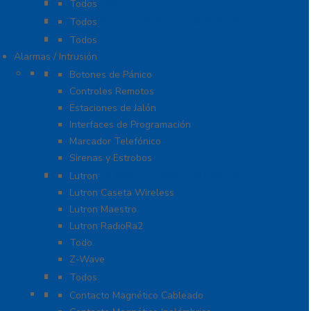
Probadores
Todos
Protección Contra Sobretensiones
Todos
Cables
Todos
Alarmas / Intrusión
Accesorios
Botones de Pánico
Controles Remotos
Estaciones de Jalón
Interfaces de Programación
Marcador Telefónico
Sirenas y Estrobos
Automatización – Casa Inteligente
Lutron
Lutron Caseta Wireless
Lutron Maestro
Lutron RadioRa2
Todo
Z-Wave
Cables
Todos
Contactos Magnéticos
Contacto Magnético Cableado