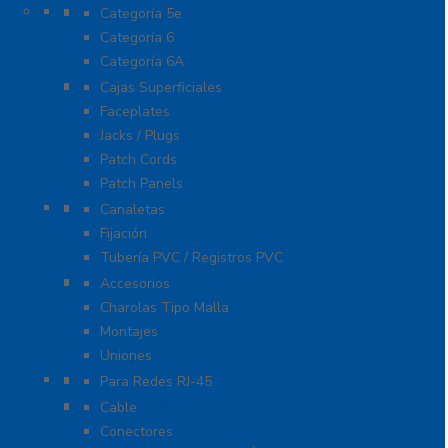
Cable
Categoría 5e
Categoría 6
Categoría 6A
Cableado de Cobre
Cajas Superficiales
Faceplates
Jacks / Plugs
Patch Cords
Patch Panels
Canalización
Canaletas
Fijación
Tubería PVC / Registros PVC
Charola
Accesorios
Charolas Tipo Malla
Montajes
Uniones
Conectores
Para Redes RJ-45
Fibra Óptica
Cable
Conectores