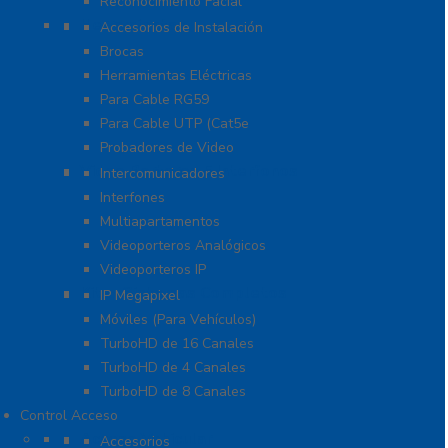
Reconocimiento Facial
Herramientas
Accesorios de Instalación
Brocas
Herramientas Eléctricas
Para Cable RG59
Para Cable UTP (Cat5e
Probadores de Video
Video Porteros E Interfonos
Intercomunicadores
Interfones
Multiapartamentos
Videoporteros Analógicos
Videoporteros IP
Kits- Sistemas Completos
IP Megapixel
Móviles (Para Vehículos)
TurboHD de 16 Canales
TurboHD de 4 Canales
TurboHD de 8 Canales
Control Acceso
Acceso Vehicular
Accesorios