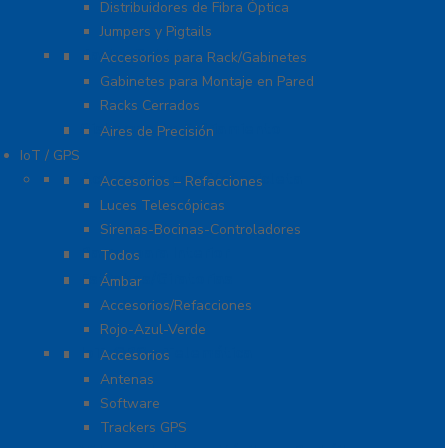
Distribuidores de Fibra Óptica
Jumpers y Pigtails
Rack y Gabinetes
Accesorios para Rack/Gabinetes
Gabinetes para Montaje en Pared
Racks Cerrados
Sistemas de Enfriamiento
Aires de Precisión
IoT / GPS
Accesorios para Motocicleta
Accesorios – Refacciones
Luces Telescópicas
Sirenas-Bocinas-Controladores
Barras para Interior
Todos
Estrobos/Giratorias
Ámbar
Accesorios/Refacciones
Rojo-Azul-Verde
IoT, GPS y Telemática
Accesorios
Antenas
Software
Trackers GPS