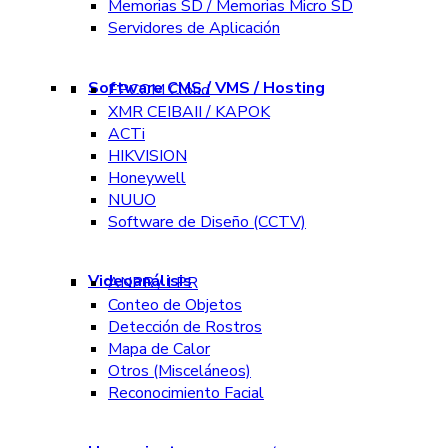
Memorias SD / Memorias Micro SD
Servidores de Aplicación
Software CMS / VMS / Hosting
EPCOM Cloud
XMR CEIBAII / KAPOK
ACTi
HIKVISION
Honeywell
NUUO
Software de Diseño (CCTV)
Videoanálisis
ANPR / LPR
Conteo de Objetos
Detección de Rostros
Mapa de Calor
Otros (Misceláneos)
Reconocimiento Facial