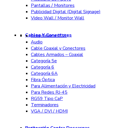
Pantallas / Monitores
Publicidad Digital (Digital Signage)
Video Wall / Monitor Wall
Cables Y Conectores
Adaptador a RCA
Audio
Cable Coaxial y Conectores
Cables Armados – Coaxial
Categoría 5e
Categoría 6
Categoría 6A
Fibra Óptica
Para Alimentación y Electricidad
Para Redes RJ-45
RG59 Tipo CaP
Terminadores
VGA / DVI / HDMI
Protección Contra Descargas