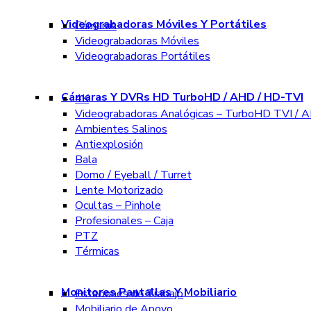
Videograbadoras Móviles Y Portátiles
Cámaras
Videograbadoras Móviles
Videograbadoras Portátiles
Cámaras Y DVRs HD TurboHD / AHD / HD-TVI
4K
Videograbadoras Analógicas – TurboHD TVI / A
Ambientes Salinos
Antiexplosión
Bala
Domo / Eyeball / Turret
Lente Motorizado
Ocultas – Pinhole
Profesionales – Caja
PTZ
Térmicas
Monitores Pantallas Y Mobiliario
Estaciones de Trabajo
Mobiliario de Apoyo