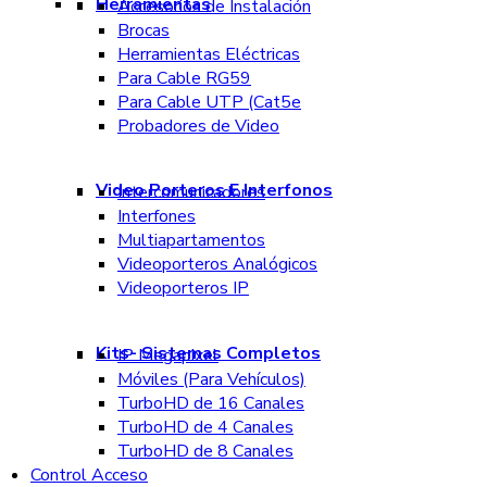
Herramientas
Accesorios de Instalación
Brocas
Herramientas Eléctricas
Para Cable RG59
Para Cable UTP (Cat5e
Probadores de Video
Video Porteros E Interfonos
Intercomunicadores
Interfones
Multiapartamentos
Videoporteros Analógicos
Videoporteros IP
Kits- Sistemas Completos
IP Megapixel
Móviles (Para Vehículos)
TurboHD de 16 Canales
TurboHD de 4 Canales
TurboHD de 8 Canales
Control Acceso