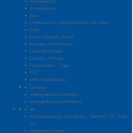
Antiexplosión
Antiexplosión
Bala
Codificadores y Decodificadores de Video
Cubo
Domo / Eyeball / Turret
Fisheye y Hemisféricas
Lente Motorizado
Ocultas – Pinhole
Profesionales – Caja
PTZ
WiFi (Inalámbricas)
Videograbadoras Móviles Y Portátiles
Cámaras
Videograbadoras Móviles
Videograbadoras Portátiles
Cámaras Y DVRs HD TurboHD / AHD / HD-TVI
4K
Videograbadoras Analógicas – TurboHD TVI / AHD /
CVI
Ambientes Salinos