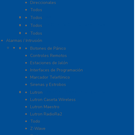
Direccionales
Todos
Probadores
Todos
Protección Contra Sobretensiones
Todos
Cables
Todos
Alarmas / Intrusión
Accesorios
Botones de Pánico
Controles Remotos
Estaciones de Jalón
Interfaces de Programación
Marcador Telefónico
Sirenas y Estrobos
Automatización – Casa Inteligente
Lutron
Lutron Caseta Wireless
Lutron Maestro
Lutron RadioRa2
Todo
Z-Wave