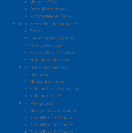
Mapa de Calor
Otros (Misceláneos)
Reconocimiento Facial
Herramientas
Accesorios de Instalación
Brocas
Herramientas Eléctricas
Para Cable RG59
Para Cable UTP (Cat5e
Probadores de Video
Video Porteros E Interfonos
Intercomunicadores
Interfones
Multiapartamentos
Videoporteros Analógicos
Videoporteros IP
Kits- Sistemas Completos
IP Megapixel
Móviles (Para Vehículos)
TurboHD de 16 Canales
TurboHD de 4 Canales
TurboHD de 8 Canales