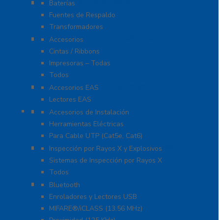
Fuentes de Alimentación
Baterías
Fuentes de Respaldo
Transformadores
Identificación y Credencialización
Accesorios
Cintas / Ribbons
Impresoras – Todas
Todos
Protección Contra Descargas
Accesorios EAS
Lectores EAS
Herramientas
Accesorios de Instalación
Herramientas Eléctricas
Para Cable UTP (Cat5e, Cat6)
Inspección por Rayos X y Explosivos
Inspección por Rayos X y Explosivos
Sistemas de Inspección por Rayos X
Todos
Lectoras y Tarjetas
Bluetooth
Enroladores y Lectores USB
MIFARE®/iCLASS (13.56 MHz)