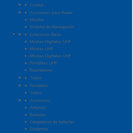
Protección Contra Descarga
Coaxial
Soluciones Marinas
Accesorios para Radar
Monitor
Sistema de Navegación
Radios Comerciales ICOM / KENWOOD
Estaciones Base
Móviles Digitales UHF
Móviles UHF
Móviles Digitales UHF
Portátiles UHF
Repetidores
Radios ICOM WiFi
Todos
Radios Marinos
Portátiles
Todos
Accesorios para KENWOOD
Accesorios
Antenas
Baterías
Cargadores de baterías
Diademas