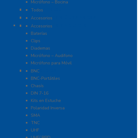
Micrófono – Bocina
Radios Amateur
Todos
Accesorios para Otras Marcas
Accesorios
Accesorios Para Motorola
Accesorios
Baterías
Clips
Diademas
Micrófono – Audifono
Micrófono para Móvil
Adaptadores
BNC
BNC-Portátiles
Chasís
DIN 7-16
Kits en Estuche
Polaridad Inversa
SMA
TNC
UHF
UHF/ RFID