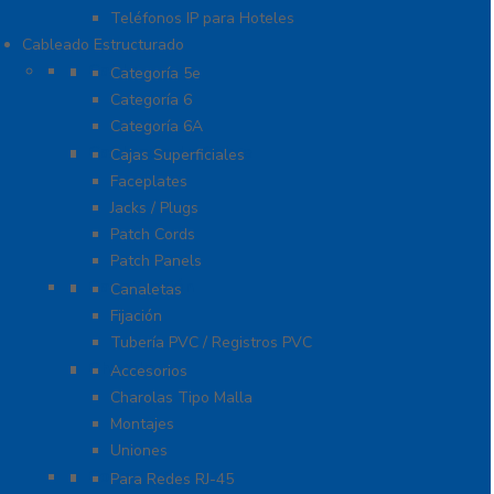
Teléfonos IP para Hoteles
Cableado Estructurado
Cable
Categoría 5e
Categoría 6
Categoría 6A
Cableado de Cobre
Cajas Superficiales
Faceplates
Jacks / Plugs
Patch Cords
Patch Panels
Canalización
Canaletas
Fijación
Tubería PVC / Registros PVC
Charola
Accesorios
Charolas Tipo Malla
Montajes
Uniones
Conectores
Para Redes RJ-45