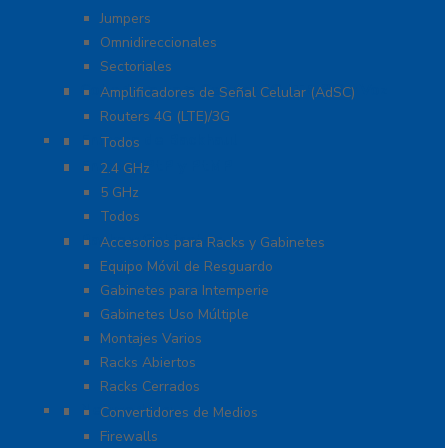
Jumpers
Omnidireccionales
Sectoriales
Cobertura para Celular 4G LTE, 3G y Voz
Amplificadores de Señal Celular (AdSC)
Routers 4G (LTE)/3G
Enlaces de Backhaul
Todos
Enlaces PtP y PtMP
2.4 GHz
5 GHz
Todos
Racks y Gabinetes
Accesorios para Racks y Gabinetes
Equipo Móvil de Resguardo
Gabinetes para Intemperie
Gabinetes Uso Múltiple
Montajes Varios
Racks Abiertos
Racks Cerrados
Networking
Convertidores de Medios
Firewalls