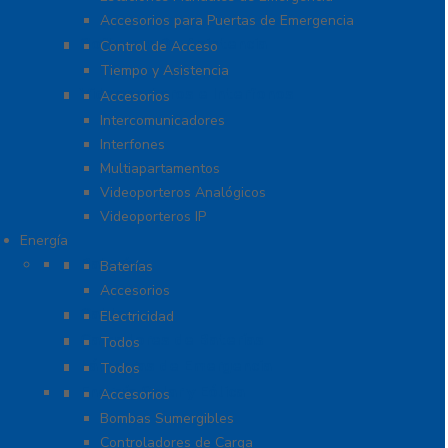
Accesorios para Puertas de Emergencia
Software De Asistencia
Control de Acceso
Tiempo y Asistencia
Videoporteros e Interfonos
Accesorios
Intercomunicadores
Interfones
Multiapartamentos
Videoporteros Analógicos
Videoporteros IP
Energía
Baterías
Baterías
Accesorios
Cables
Electricidad
Cargadores de Baterías
Todos
Lámparas de Emergencia
Todos
Energía Solar y Eólica
Accesorios
Bombas Sumergibles
Controladores de Carga