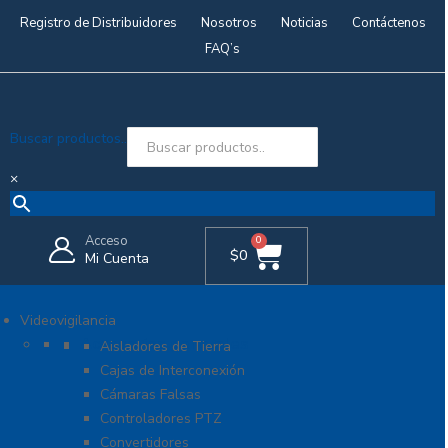
Registro de Distribuidores
Nosotros
Noticias
Contáctenos
FAQ’s
Buscar productos..
×
Acceso
0
$
0
Mi Cuenta
Videovigilancia
Accesorios generales
Aisladores de Tierra
Cajas de Interconexión
Cámaras Falsas
Controladores PTZ
Convertidores