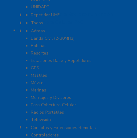
UNIDAPT
Repetidores para Radiocomunicación
Repetidor UHF
Radio Sobre Celular PoC
Todos
Antenas
Aéreas
Banda Civil (2-30MHz)
Bobinas
Resortes
Estaciones Base y Repetidores
GPS
Mástiles
Móviles
Marinas
Montajes y Divisores
Para Cobertura Celular
Radios Portátiles
Televisión
Aplicaciones y Soluciones
Consolas y Extensiones Remotas
Controladores