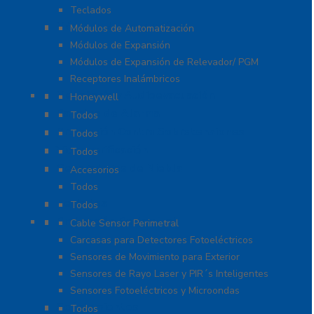
Teclados
Módulos de Expansión
Módulos de Automatización
Módulos de Expansión
Módulos de Expansión de Relevador/ PGM
Receptores Inalámbricos
Megafonía y Audioevacuación
Honeywell
Paneles de Alarma
Todos
Protección Contra Sobretensiones
Todos
Videoverificación
Todos
Generadores de Niebla
Accesorios
Todos
Teclados
Todos
Protección Perimetral
Cable Sensor Perimetral
Carcasas para Detectores Fotoeléctricos
Sensores de Movimiento para Exterior
Sensores de Rayo Laser y PIR´s Inteligentes
Sensores Fotoeléctricos y Microondas
Señalamientos
Todos