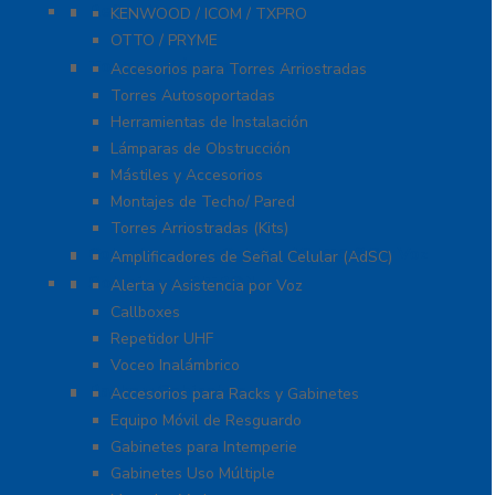
Refacciones
KENWOOD / ICOM / TXPRO
OTTO / PRYME
Torres y Mástiles
Accesorios para Torres Arriostradas
Torres Autosoportadas
Herramientas de Instalación
Lámparas de Obstrucción
Mástiles y Accesorios
Montajes de Techo/ Pared
Torres Arriostradas (Kits)
Cobertura para Celular 4G LTE, 3G y Voz
Amplificadores de Señal Celular (AdSC)
Soluciones RITRON
Alerta y Asistencia por Voz
Callboxes
Repetidor UHF
Voceo Inalámbrico
Racks y Gabinetes
Accesorios para Racks y Gabinetes
Equipo Móvil de Resguardo
Gabinetes para Intemperie
Gabinetes Uso Múltiple