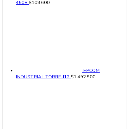
450B
$
108.600
EPCOM
INDUSTRIAL TORRE-I12
$
1.492.900