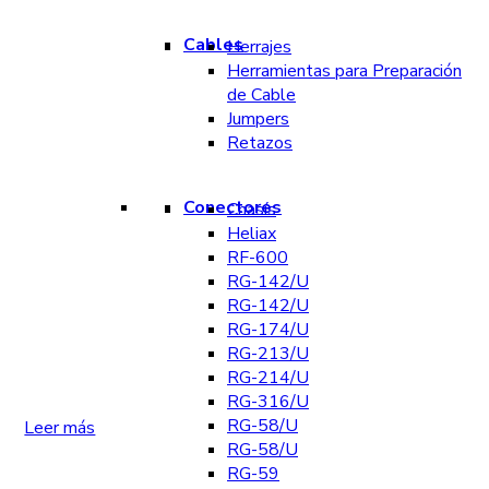
Cables
Herrajes
Herramientas para Preparación
de Cable
Jumpers
Retazos
Conectores
Chasís
Heliax
RF-600
RG-142/U
RG-142/U
RG-174/U
RG-213/U
RG-214/U
RG-316/U
RG-58/U
Leer más
RG-58/U
RG-59