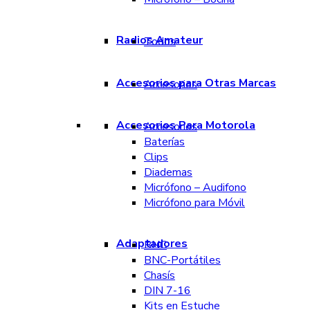
Radios Amateur
Todos
Accesorios para Otras Marcas
Accesorios
Accesorios Para Motorola
Accesorios
Baterías
Clips
Diademas
Micrófono – Audifono
Micrófono para Móvil
Adaptadores
BNC
BNC-Portátiles
Chasís
DIN 7-16
Kits en Estuche