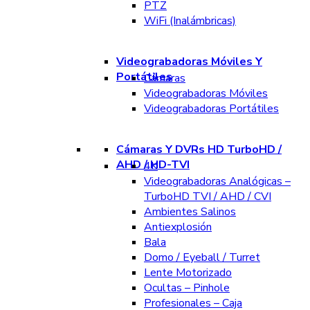
PTZ
WiFi (Inalámbricas)
Videograbadoras Móviles Y
Portátiles
Cámaras
Videograbadoras Móviles
Videograbadoras Portátiles
Cámaras Y DVRs HD TurboHD /
AHD / HD-TVI
4K
Videograbadoras Analógicas –
TurboHD TVI / AHD / CVI
Ambientes Salinos
Antiexplosión
Bala
Domo / Eyeball / Turret
Lente Motorizado
Ocultas – Pinhole
Profesionales – Caja