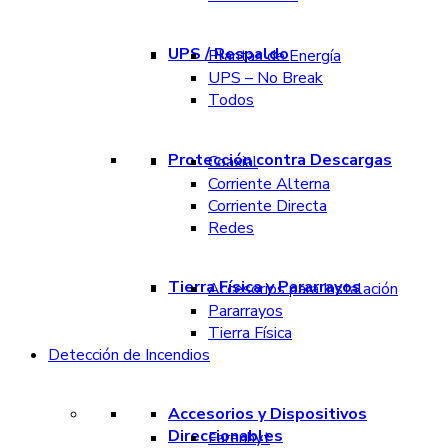
UPS / Respaldo
Plantas de Energía
UPS – No Break
Todos
Protección contra Descargas
Coaxial
Corriente Alterna
Corriente Directa
Redes
Tierra Física y Pararrayos
Accesorios para Instalación
Pararrayos
Tierra Física
Detección de Incendios
Accesorios y Dispositivos
Direccionables
Farenhyt