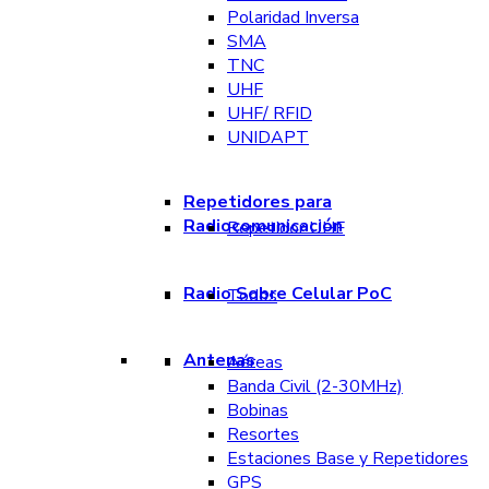
Polaridad Inversa
SMA
TNC
UHF
UHF/ RFID
UNIDAPT
Repetidores para
Radiocomunicación
Repetidor UHF
Radio Sobre Celular PoC
Todos
Antenas
Aéreas
Banda Civil (2-30MHz)
Bobinas
Resortes
Estaciones Base y Repetidores
GPS