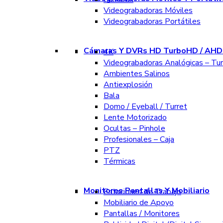
Videograbadoras Móviles
Videograbadoras Portátiles
Cámaras Y DVRs HD TurboHD / AHD 
4K
Videograbadoras Analógicas – Tu
Ambientes Salinos
Antiexplosión
Bala
Domo / Eyeball / Turret
Lente Motorizado
Ocultas – Pinhole
Profesionales – Caja
PTZ
Térmicas
Monitores Pantallas Y Mobiliario
Estaciones de Trabajo
Mobiliario de Apoyo
Pantallas / Monitores