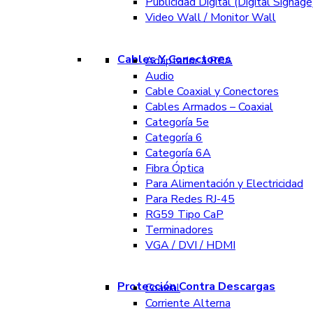
Publicidad Digital (Digital Signage
Video Wall / Monitor Wall
Cables Y Conectores
Adaptador a RCA
Audio
Cable Coaxial y Conectores
Cables Armados – Coaxial
Categoría 5e
Categoría 6
Categoría 6A
Fibra Óptica
Para Alimentación y Electricidad
Para Redes RJ-45
RG59 Tipo CaP
Terminadores
VGA / DVI / HDMI
Protección Contra Descargas
Coaxial
Corriente Alterna