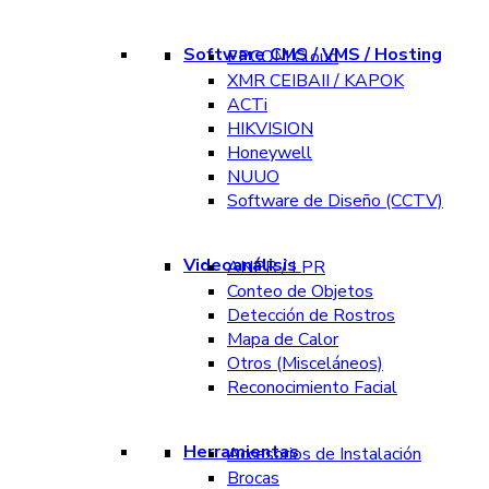
Software CMS / VMS / Hosting
EPCOM Cloud
XMR CEIBAII / KAPOK
ACTi
HIKVISION
Honeywell
NUUO
Software de Diseño (CCTV)
Videoanálisis
ANPR / LPR
Conteo de Objetos
Detección de Rostros
Mapa de Calor
Otros (Misceláneos)
Reconocimiento Facial
Herramientas
Accesorios de Instalación
Brocas