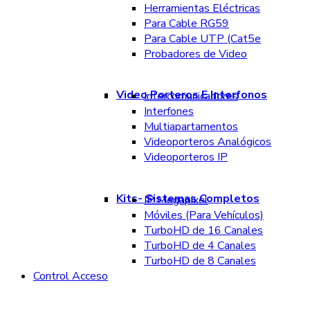
Herramientas Eléctricas
Para Cable RG59
Para Cable UTP (Cat5e
Probadores de Video
Video Porteros E Interfonos
Intercomunicadores
Interfones
Multiapartamentos
Videoporteros Analógicos
Videoporteros IP
Kits- Sistemas Completos
IP Megapixel
Móviles (Para Vehículos)
TurboHD de 16 Canales
TurboHD de 4 Canales
TurboHD de 8 Canales
Control Acceso