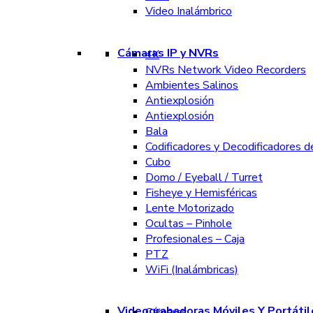
Video Inalámbrico
Cámaras IP y NVRs
4K
NVRs Network Video Recorders
Ambientes Salinos
Antiexplosión
Antiexplosión
Bala
Codificadores y Decodificadores d
Cubo
Domo / Eyeball / Turret
Fisheye y Hemisféricas
Lente Motorizado
Ocultas – Pinhole
Profesionales – Caja
PTZ
WiFi (Inalámbricas)
Videograbadoras Móviles Y Portátil
Cámaras