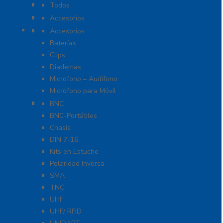
Radios Amateur
Todos
Accesorios para Otras Marcas
Accesorios
Accesorios Para Motorola
Accesorios
Baterías
Clips
Diademas
Micrófono – Audifono
Micrófono para Móvil
Adaptadores
BNC
BNC-Portátiles
Chasís
DIN 7-16
Kits en Estuche
Polaridad Inversa
SMA
TNC
UHF
UHF/ RFID