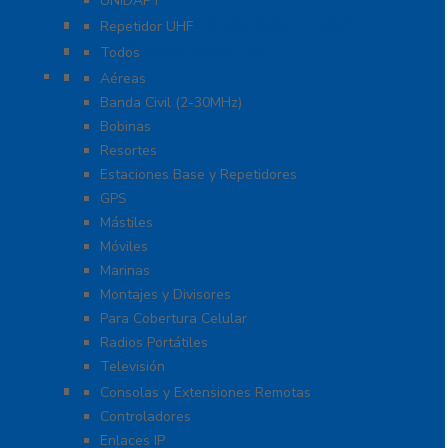
UNIDAPT
Repetidores para Radiocomunicación
Repetidor UHF
Radio Sobre Celular PoC
Todos
Antenas
Aéreas
Banda Civil (2-30MHz)
Bobinas
Resortes
Estaciones Base y Repetidores
GPS
Mástiles
Móviles
Marinas
Montajes y Divisores
Para Cobertura Celular
Radios Portátiles
Televisión
Aplicaciones y Soluciones
Consolas y Extensiones Remotas
Controladores
Enlaces IP