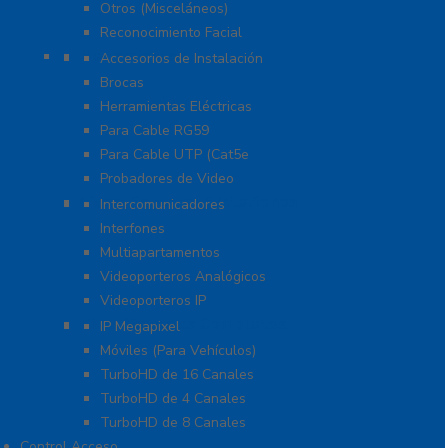
Otros (Misceláneos)
Reconocimiento Facial
Herramientas
Accesorios de Instalación
Brocas
Herramientas Eléctricas
Para Cable RG59
Para Cable UTP (Cat5e
Probadores de Video
Video Porteros E Interfonos
Intercomunicadores
Interfones
Multiapartamentos
Videoporteros Analógicos
Videoporteros IP
Kits- Sistemas Completos
IP Megapixel
Móviles (Para Vehículos)
TurboHD de 16 Canales
TurboHD de 4 Canales
TurboHD de 8 Canales
Control Acceso