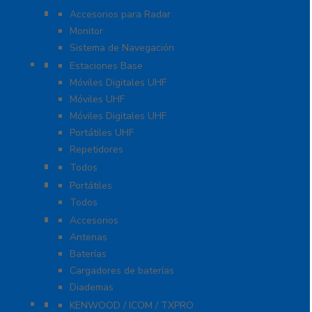
Soluciones Marinas
Accesorios para Radar
Monitor
Sistema de Navegación
Radios Comerciales ICOM / KENWOOD
Estaciones Base
Móviles Digitales UHF
Móviles UHF
Móviles Digitales UHF
Portátiles UHF
Repetidores
Radios ICOM WiFi
Todos
Radios Marinos
Portátiles
Todos
Accesorios para KENWOOD
Accesorios
Antenas
Baterías
Cargadores de baterías
Diademas
Refacciones
KENWOOD / ICOM / TXPRO