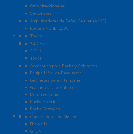
Omnidireccionales
Sectoriales
Cobertura para Celular 4G LTE, 3G y Voz
Amplificadores de Señal Celular (AdSC)
Routers 4G (LTE)/3G
Enlaces de Backhaul
Todos
Enlaces PtP y PtMP
2.4 GHz
5 GHz
Todos
Racks y Gabinetes
Accesorios para Racks y Gabinetes
Equipo Móvil de Resguardo
Gabinetes para Intemperie
Gabinetes Uso Múltiple
Montajes Varios
Racks Abiertos
Racks Cerrados
Networking
Convertidores de Medios
Firewalls
GPON