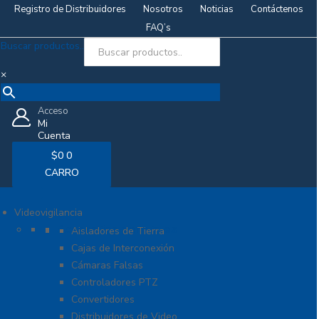
Registro de Distribuidores
Nosotros
Noticias
Contáctenos
FAQ’s
Buscar productos..
×
Acceso
Mi
Cuenta
$
0
0
CARRO
Videovigilancia
Accesorios generales
Aisladores de Tierra
Cajas de Interconexión
Cámaras Falsas
Controladores PTZ
Convertidores
Distribuidores de Video