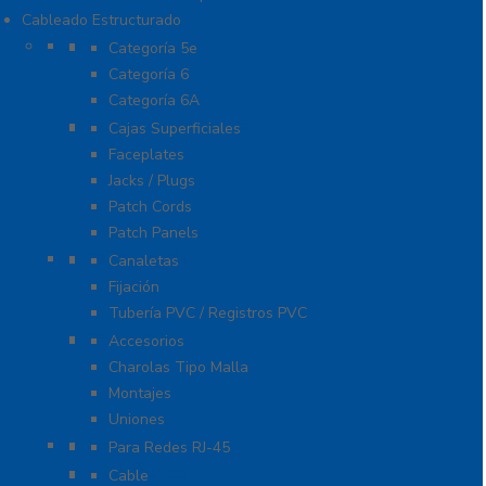
Cableado Estructurado
Cable
Categoría 5e
Categoría 6
Categoría 6A
Cableado de Cobre
Cajas Superficiales
Faceplates
Jacks / Plugs
Patch Cords
Patch Panels
Canalización
Canaletas
Fijación
Tubería PVC / Registros PVC
Charola
Accesorios
Charolas Tipo Malla
Montajes
Uniones
Conectores
Para Redes RJ-45
Fibra Óptica
Cable