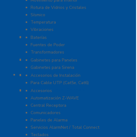
Movimiento para Interior
Rotura de Vidrios y Cristales
Sísmico
Temperatura
Vibraciones
Energía
Baterías
Fuentes de Poder
Transformadores
Gabinetes y Carcasas
Gabinetes para Paneles
Gabinetes para Sirena
Herramientas
Accesorios de Instalación
Para Cable UTP (Cat5e, Cat6)
Honeywell Total Connect
Accesorios
Automatización Z-WAVE
Central Receptora
Comunicadores
Paneles de Alarma
Servicios AlarmNet / Total Connect
Teclados