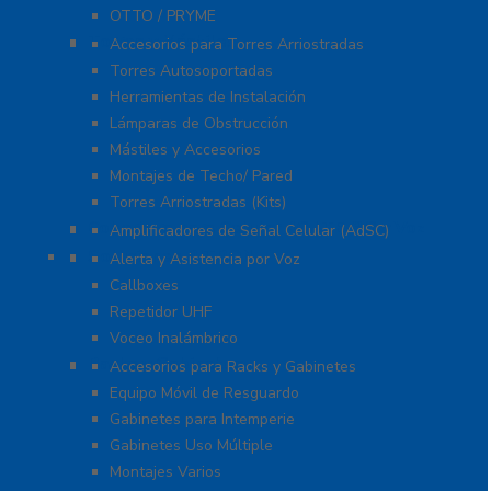
OTTO / PRYME
Torres y Mástiles
Accesorios para Torres Arriostradas
Torres Autosoportadas
Herramientas de Instalación
Lámparas de Obstrucción
Mástiles y Accesorios
Montajes de Techo/ Pared
Torres Arriostradas (Kits)
Cobertura para Celular 4G LTE, 3G y Voz
Amplificadores de Señal Celular (AdSC)
Soluciones RITRON
Alerta y Asistencia por Voz
Callboxes
Repetidor UHF
Voceo Inalámbrico
Racks y Gabinetes
Accesorios para Racks y Gabinetes
Equipo Móvil de Resguardo
Gabinetes para Intemperie
Gabinetes Uso Múltiple
Montajes Varios