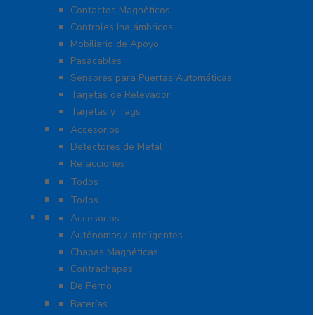
Contactos Magnéticos
Controles Inalámbricos
Mobiliario de Apoyo
Pasacables
Sensores para Puertas Automáticas
Tarjetas de Relevador
Tarjetas y Tags
Detectores De Metal
Accesorios
Detectores de Metal
Refacciones
Control De Rondas Para Vigilantes
Todos
Equipo Blindado
Todos
Cerraduras
Accesorios
Autónomas / Inteligentes
Chapas Magnéticas
Contrachapas
De Perno
Fuentes de Alimentación
Baterías