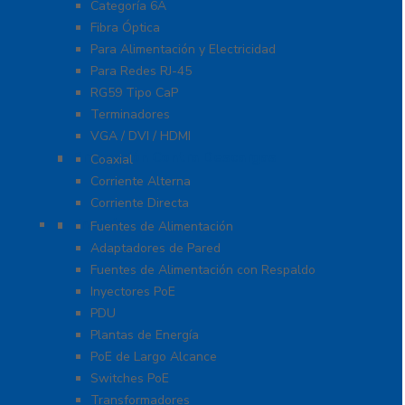
Categoría 6A
Fibra Óptica
Para Alimentación y Electricidad
Para Redes RJ-45
RG59 Tipo CaP
Terminadores
VGA / DVI / HDMI
Protección Contra Descargas
Coaxial
Corriente Alterna
Corriente Directa
Energía
Fuentes de Alimentación
Adaptadores de Pared
Fuentes de Alimentación con Respaldo
Inyectores PoE
PDU
Plantas de Energía
PoE de Largo Alcance
Switches PoE
Transformadores