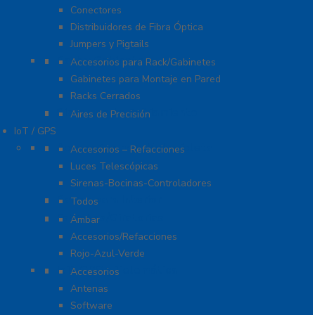
Conectores
Distribuidores de Fibra Óptica
Jumpers y Pigtails
Rack y Gabinetes
Accesorios para Rack/Gabinetes
Gabinetes para Montaje en Pared
Racks Cerrados
Sistemas de Enfriamiento
Aires de Precisión
IoT / GPS
Accesorios para Motocicleta
Accesorios – Refacciones
Luces Telescópicas
Sirenas-Bocinas-Controladores
Barras para Interior
Todos
Estrobos/Giratorias
Ámbar
Accesorios/Refacciones
Rojo-Azul-Verde
IoT, GPS y Telemática
Accesorios
Antenas
Software