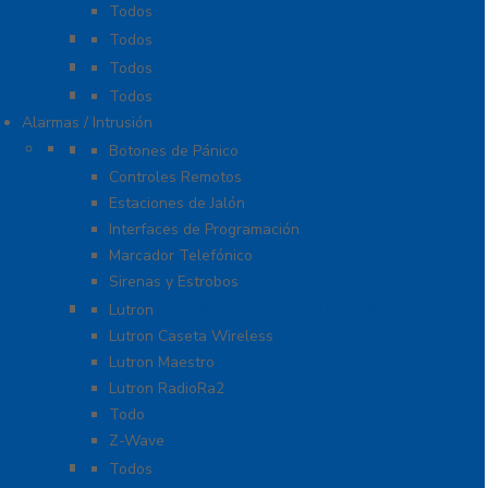
Todos
Probadores
Todos
Protección Contra Sobretensiones
Todos
Cables
Todos
Alarmas / Intrusión
Accesorios
Botones de Pánico
Controles Remotos
Estaciones de Jalón
Interfaces de Programación
Marcador Telefónico
Sirenas y Estrobos
Automatización – Casa Inteligente
Lutron
Lutron Caseta Wireless
Lutron Maestro
Lutron RadioRa2
Todo
Z-Wave
Cables
Todos