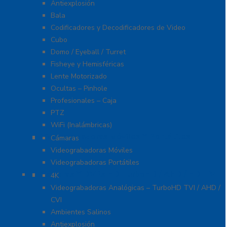
Antiexplosión
Bala
Codificadores y Decodificadores de Video
Cubo
Domo / Eyeball / Turret
Fisheye y Hemisféricas
Lente Motorizado
Ocultas – Pinhole
Profesionales – Caja
PTZ
WiFi (Inalámbricas)
Videograbadoras Móviles Y Portátiles
Cámaras
Videograbadoras Móviles
Videograbadoras Portátiles
Cámaras Y DVRs HD TurboHD / AHD / HD-TVI
4K
Videograbadoras Analógicas – TurboHD TVI / AHD /
CVI
Ambientes Salinos
Antiexplosión