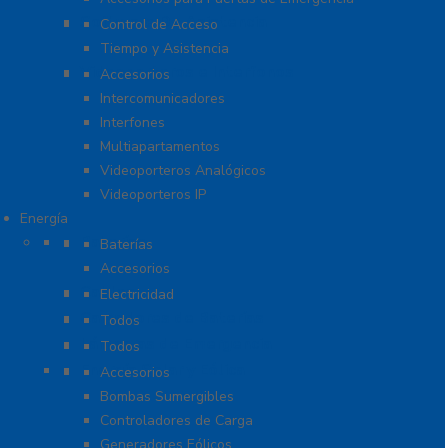
Software De Asistencia
Control de Acceso
Tiempo y Asistencia
Videoporteros e Interfonos
Accesorios
Intercomunicadores
Interfones
Multiapartamentos
Videoporteros Analógicos
Videoporteros IP
Energía
Baterías
Baterías
Accesorios
Cables
Electricidad
Cargadores de Baterías
Todos
Lámparas de Emergencia
Todos
Energía Solar y Eólica
Accesorios
Bombas Sumergibles
Controladores de Carga
Generadores Eólicos