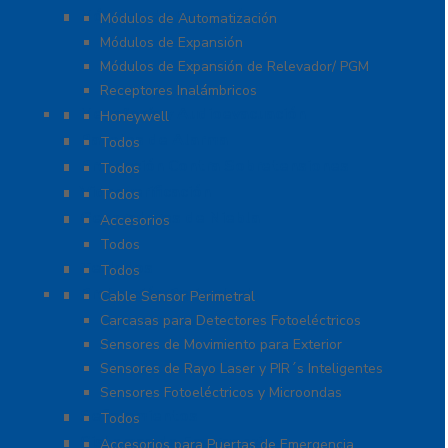
Módulos de Expansión
Módulos de Automatización
Módulos de Expansión
Módulos de Expansión de Relevador/ PGM
Receptores Inalámbricos
Megafonía y Audioevacuación
Honeywell
Paneles de Alarma
Todos
Protección Contra Sobretensiones
Todos
Videoverificación
Todos
Generadores de Niebla
Accesorios
Todos
Teclados
Todos
Protección Perimetral
Cable Sensor Perimetral
Carcasas para Detectores Fotoeléctricos
Sensores de Movimiento para Exterior
Sensores de Rayo Laser y PIR´s Inteligentes
Sensores Fotoeléctricos y Microondas
Señalamientos
Todos
Sistemas de Emergencia
Accesorios para Puertas de Emergencia