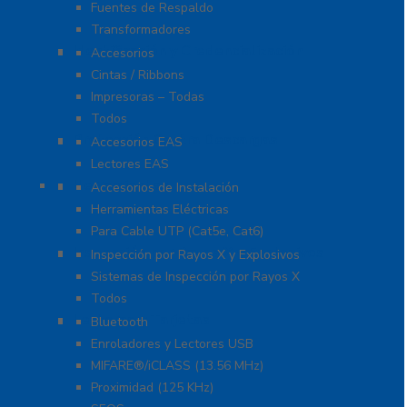
Fuentes de Respaldo
Transformadores
Identificación y Credencialización
Accesorios
Cintas / Ribbons
Impresoras – Todas
Todos
Protección Contra Descargas
Accesorios EAS
Lectores EAS
Herramientas
Accesorios de Instalación
Herramientas Eléctricas
Para Cable UTP (Cat5e, Cat6)
Inspección por Rayos X y Explosivos
Inspección por Rayos X y Explosivos
Sistemas de Inspección por Rayos X
Todos
Lectoras y Tarjetas
Bluetooth
Enroladores y Lectores USB
MIFARE®/iCLASS (13.56 MHz)
Proximidad (125 KHz)