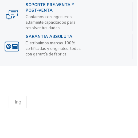
SOPORTE PRE-VENTA Y
POST-VENTA
Contamos con ingenieros
altamente capacitados para
resolver tus dudas.
GARANTIA ABSOLUTA
Distribuimos marcas 100%
certificadas y originales, todas
con garantía de fabrica.
Suscribete a nuestro boletin de noticias para
obtener descuentos
ENVIAR