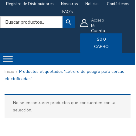
Registro de Distribuidores
Nosotros
Noticias
Contáctenos
FAQ’s
Acceso
Mi
Cuenta
$
0
0
CARRO
Inicio
Productos etiquetados “Letrero de peligro para cercas
electrificadas”
No se encontraron productos que concuerden con la
selección.