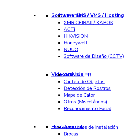
Software CMS / VMS / Hosting
EPCOM Cloud
XMR CEIBAII / KAPOK
ACTi
HIKVISION
Honeywell
NUUO
Software de Diseño (CCTV)
Videoanálisis
ANPR / LPR
Conteo de Objetos
Detección de Rostros
Mapa de Calor
Otros (Misceláneos)
Reconocimiento Facial
Herramientas
Accesorios de Instalación
Brocas