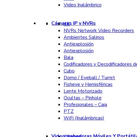
Video Inalámbrico
Cámaras IP y NVRs
4K
NVRs Network Video Recorders
Ambientes Salinos
Antiexplosión
Antiexplosión
Bala
Codificadores y Decodificadores d
Cubo
Domo / Eyeball / Turret
Fisheye y Hemisféricas
Lente Motorizado
Ocultas – Pinhole
Profesionales – Caja
PTZ
WiFi (Inalámbricas)
Videograbadoras Móviles Y Portátil
Cámaras