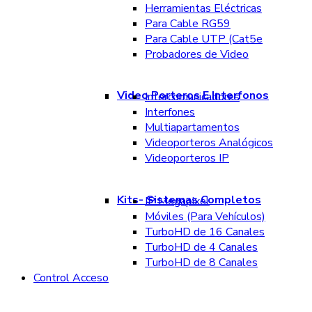
Herramientas Eléctricas
Para Cable RG59
Para Cable UTP (Cat5e
Probadores de Video
Video Porteros E Interfonos
Intercomunicadores
Interfones
Multiapartamentos
Videoporteros Analógicos
Videoporteros IP
Kits- Sistemas Completos
IP Megapixel
Móviles (Para Vehículos)
TurboHD de 16 Canales
TurboHD de 4 Canales
TurboHD de 8 Canales
Control Acceso