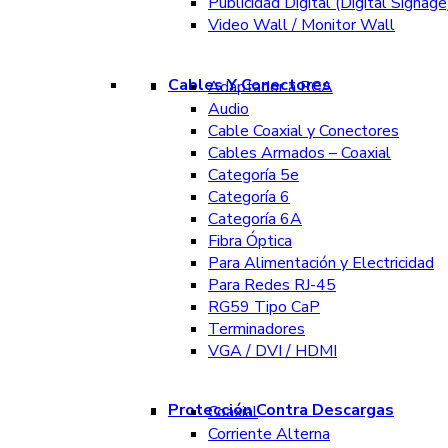
Publicidad Digital (Digital Signage
Video Wall / Monitor Wall
Cables Y Conectores
Adaptador a RCA
Audio
Cable Coaxial y Conectores
Cables Armados – Coaxial
Categoría 5e
Categoría 6
Categoría 6A
Fibra Óptica
Para Alimentación y Electricidad
Para Redes RJ-45
RG59 Tipo CaP
Terminadores
VGA / DVI / HDMI
Protección Contra Descargas
Coaxial
Corriente Alterna