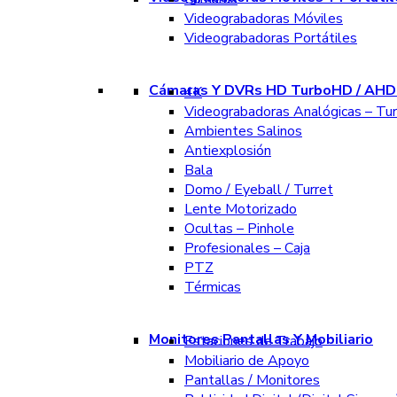
Videograbadoras Móviles
Videograbadoras Portátiles
Cámaras Y DVRs HD TurboHD / AHD 
4K
Videograbadoras Analógicas – Tu
Ambientes Salinos
Antiexplosión
Bala
Domo / Eyeball / Turret
Lente Motorizado
Ocultas – Pinhole
Profesionales – Caja
PTZ
Térmicas
Monitores Pantallas Y Mobiliario
Estaciones de Trabajo
Mobiliario de Apoyo
Pantallas / Monitores