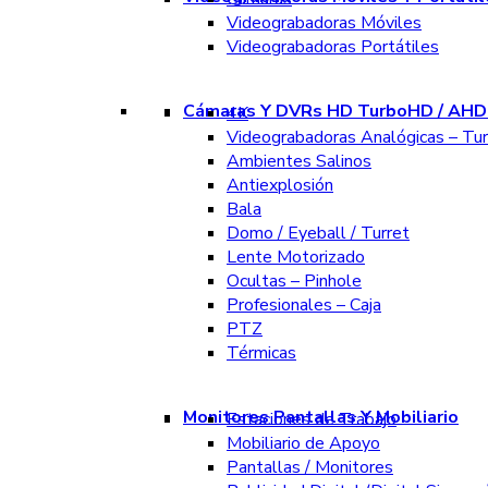
Videograbadoras Móviles
Videograbadoras Portátiles
Cámaras Y DVRs HD TurboHD / AHD 
4K
Videograbadoras Analógicas – Tu
Ambientes Salinos
Antiexplosión
Bala
Domo / Eyeball / Turret
Lente Motorizado
Ocultas – Pinhole
Profesionales – Caja
PTZ
Térmicas
Monitores Pantallas Y Mobiliario
Estaciones de Trabajo
Mobiliario de Apoyo
Pantallas / Monitores