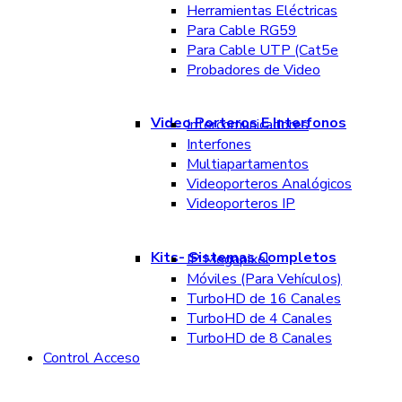
Herramientas Eléctricas
Para Cable RG59
Para Cable UTP (Cat5e
Probadores de Video
Video Porteros E Interfonos
Intercomunicadores
Interfones
Multiapartamentos
Videoporteros Analógicos
Videoporteros IP
Kits- Sistemas Completos
IP Megapixel
Móviles (Para Vehículos)
TurboHD de 16 Canales
TurboHD de 4 Canales
TurboHD de 8 Canales
Control Acceso