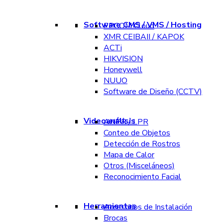
Software CMS / VMS / Hosting
EPCOM Cloud
XMR CEIBAII / KAPOK
ACTi
HIKVISION
Honeywell
NUUO
Software de Diseño (CCTV)
Videoanálisis
ANPR / LPR
Conteo de Objetos
Detección de Rostros
Mapa de Calor
Otros (Misceláneos)
Reconocimiento Facial
Herramientas
Accesorios de Instalación
Brocas