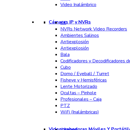
Video Inalámbrico
Cámaras IP y NVRs
4K
NVRs Network Video Recorders
Ambientes Salinos
Antiexplosión
Antiexplosión
Bala
Codificadores y Decodificadores d
Cubo
Domo / Eyeball / Turret
Fisheye y Hemisféricas
Lente Motorizado
Ocultas – Pinhole
Profesionales – Caja
PTZ
WiFi (Inalámbricas)
Videograbadoras Móviles Y Portátil
Cámaras