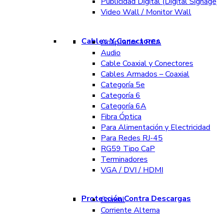
Publicidad Digital (Digital Signage
Video Wall / Monitor Wall
Cables Y Conectores
Adaptador a RCA
Audio
Cable Coaxial y Conectores
Cables Armados – Coaxial
Categoría 5e
Categoría 6
Categoría 6A
Fibra Óptica
Para Alimentación y Electricidad
Para Redes RJ-45
RG59 Tipo CaP
Terminadores
VGA / DVI / HDMI
Protección Contra Descargas
Coaxial
Corriente Alterna