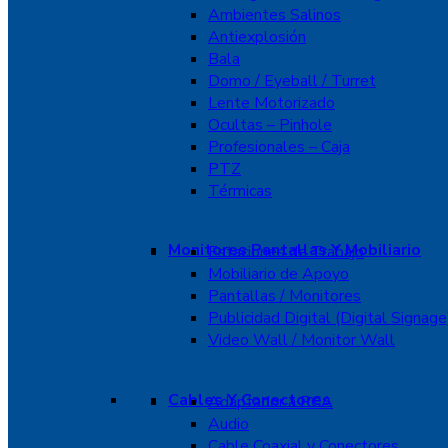
Ambientes Salinos
Antiexplosión
Bala
Domo / Eyeball / Turret
Lente Motorizado
Ocultas – Pinhole
Profesionales – Caja
PTZ
Térmicas
Monitores Pantallas Y Mobiliario
Estaciones de Trabajo
Mobiliario de Apoyo
Pantallas / Monitores
Publicidad Digital (Digital Signage
Video Wall / Monitor Wall
Cables Y Conectores
Adaptador a RCA
Audio
Cable Coaxial y Conectores