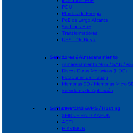
Inyectores PoE
PDU
Plantas de Energía
PoE de Largo Alcance
Switches PoE
Transformadores
UPS – No Break
Servidores / Almacenamiento
Accesorios
Almacenamiento NAS / SAN / e
Discos Duros Mecánicos (HDD)
Estaciones de Trabajo
Memorias SD / Memorias Micro S
Servidores de Aplicación
Software CMS / VMS / Hosting
EPCOM Cloud
XMR CEIBAII / KAPOK
ACTi
HIKVISION