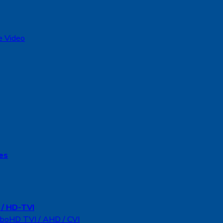
e Video
es
/ HD-TVI
rboHD TVI / AHD / CVI