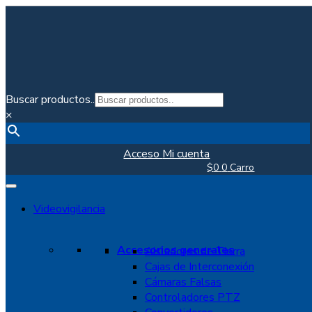
Buscar productos..
×
Acceso
Mi cuenta
$
0
0
Carro
Videovigilancia
Accesorios generales
Aisladores de Tierra
Cajas de Interconexión
Cámaras Falsas
Controladores PTZ