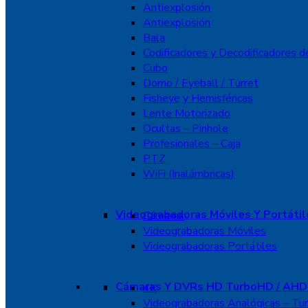
Antiexplosión
Antiexplosión
Bala
Codificadores y Decodificadores d
Cubo
Domo / Eyeball / Turret
Fisheye y Hemisféricas
Lente Motorizado
Ocultas – Pinhole
Profesionales – Caja
PTZ
WiFi (Inalámbricas)
Videograbadoras Móviles Y Portátil
Cámaras
Videograbadoras Móviles
Videograbadoras Portátiles
Cámaras Y DVRs HD TurboHD / AHD 
4K
Videograbadoras Analógicas – Tu