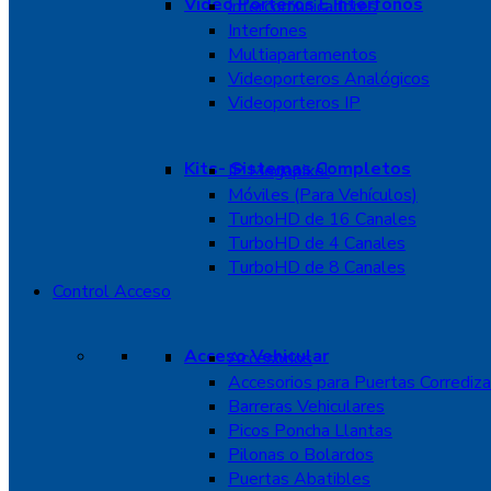
Video Porteros E Interfonos
Intercomunicadores
Interfones
Multiapartamentos
Videoporteros Analógicos
Videoporteros IP
Kits- Sistemas Completos
IP Megapixel
Móviles (Para Vehículos)
TurboHD de 16 Canales
TurboHD de 4 Canales
TurboHD de 8 Canales
Control Acceso
Acceso Vehicular
Accesorios
Accesorios para Puertas Corrediza
Barreras Vehiculares
Picos Poncha Llantas
Pilonas o Bolardos
Puertas Abatibles