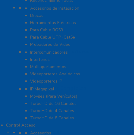
Reconocimiento Facial
Herramientas
Accesorios de Instalación
Brocas
Herramientas Eléctricas
Para Cable RG59
Para Cable UTP (Cat5e
Probadores de Video
Video Porteros E Interfonos
Intercomunicadores
Interfones
Multiapartamentos
Videoporteros Analógicos
Videoporteros IP
Kits- Sistemas Completos
IP Megapixel
Móviles (Para Vehículos)
TurboHD de 16 Canales
TurboHD de 4 Canales
TurboHD de 8 Canales
Control Acceso
Acceso Vehicular
Accesorios