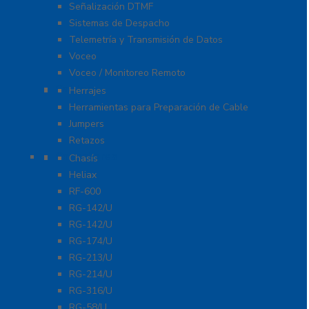
Señalización DTMF
Sistemas de Despacho
Telemetría y Transmisión de Datos
Voceo
Voceo / Monitoreo Remoto
Cables
Herrajes
Herramientas para Preparación de Cable
Jumpers
Retazos
Conectores
Chasís
Heliax
RF-600
RG-142/U
RG-142/U
RG-174/U
RG-213/U
RG-214/U
RG-316/U
RG-58/U