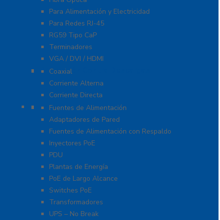
Para Alimentación y Electricidad
Para Redes RJ-45
RG59 Tipo CaP
Terminadores
VGA / DVI / HDMI
Protección Contra Descargas
Coaxial
Corriente Alterna
Corriente Directa
Energía
Fuentes de Alimentación
Adaptadores de Pared
Fuentes de Alimentación con Respaldo
Inyectores PoE
PDU
Plantas de Energía
PoE de Largo Alcance
Switches PoE
Transformadores
UPS – No Break