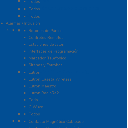
Probadores
Todos
Protección Contra Sobretensiones
Todos
Cables
Todos
Alarmas / Intrusión
Accesorios
Botones de Pánico
Controles Remotos
Estaciones de Jalón
Interfaces de Programación
Marcador Telefónico
Sirenas y Estrobos
Automatización – Casa Inteligente
Lutron
Lutron Caseta Wireless
Lutron Maestro
Lutron RadioRa2
Todo
Z-Wave
Cables
Todos
Contactos Magnéticos
Contacto Magnético Cableado