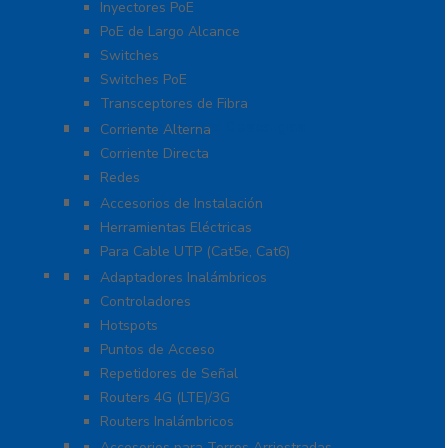
Inyectores PoE
PoE de Largo Alcance
Switches
Switches PoE
Transceptores de Fibra
Protección Contra Descargas
Corriente Alterna
Corriente Directa
Redes
Herramientas
Accesorios de Instalación
Herramientas Eléctricas
Para Cable UTP (Cat5e, Cat6)
Redes WIFI
Adaptadores Inalámbricos
Controladores
Hotspots
Puntos de Acceso
Repetidores de Señal
Routers 4G (LTE)/3G
Routers Inalámbricos
Torres y Mástiles
Accesorios para Torres Arriostradas