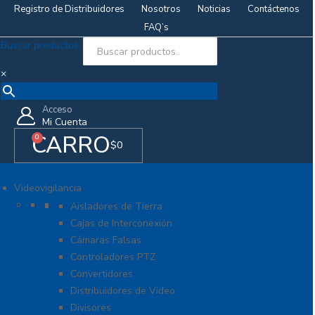
Registro de Distribuidores
Nosotros
Noticias
Contáctenos
FAQ’s
Buscar productos..
×
Acceso
Mi Cuenta
CARRO
0
$
0
Videovigilancia
Accesorios generales
Aisladores de Tierra
Cajas de Interconexión
Cámaras Falsas
Controladores PTZ
Convertidores
Distribuidores de Video
Divisores