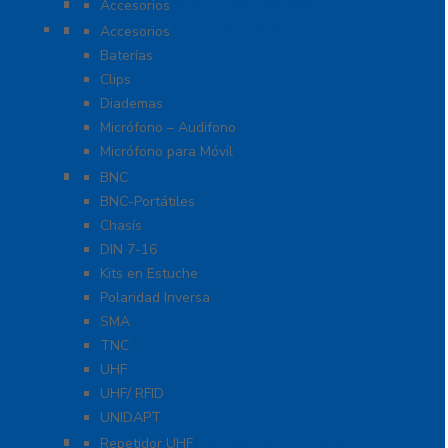
Accesorios para Otras Marcas
Accesorios
Accesorios Para Motorola
Accesorios
Baterías
Clips
Diademas
Micrófono – Audifono
Micrófono para Móvil
Adaptadores
BNC
BNC-Portátiles
Chasís
DIN 7-16
Kits en Estuche
Polaridad Inversa
SMA
TNC
UHF
UHF/ RFID
UNIDAPT
Repetidores para Radiocomunicación
Repetidor UHF