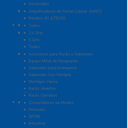
Sectoriales
Cobertura para Celular 4G LTE, 3G y Voz
Amplificadores de Señal Celular (AdSC)
Routers 4G (LTE)/3G
Enlaces de Backhaul
Todos
Enlaces PtP y PtMP
2.4 GHz
5 GHz
Todos
Racks y Gabinetes
Accesorios para Racks y Gabinetes
Equipo Móvil de Resguardo
Gabinetes para Intemperie
Gabinetes Uso Múltiple
Montajes Varios
Racks Abiertos
Racks Cerrados
Networking
Convertidores de Medios
Firewalls
GPON
Industrial