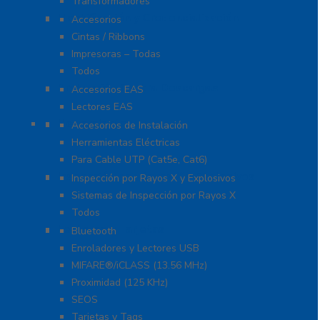
Transformadores
Identificación y Credencialización
Accesorios
Cintas / Ribbons
Impresoras – Todas
Todos
Protección Contra Descargas
Accesorios EAS
Lectores EAS
Herramientas
Accesorios de Instalación
Herramientas Eléctricas
Para Cable UTP (Cat5e, Cat6)
Inspección por Rayos X y Explosivos
Inspección por Rayos X y Explosivos
Sistemas de Inspección por Rayos X
Todos
Lectoras y Tarjetas
Bluetooth
Enroladores y Lectores USB
MIFARE®/iCLASS (13.56 MHz)
Proximidad (125 KHz)
SEOS
Tarjetas y Tags