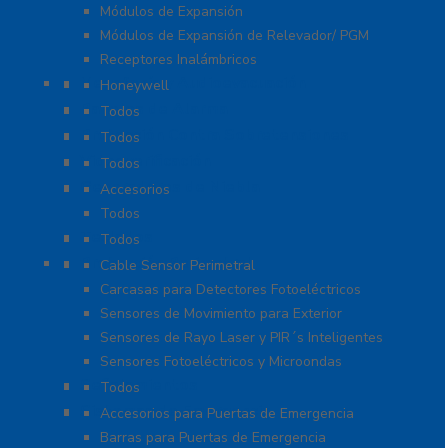
Módulos de Expansión
Módulos de Expansión de Relevador/ PGM
Receptores Inalámbricos
Megafonía y Audioevacuación
Honeywell
Paneles de Alarma
Todos
Protección Contra Sobretensiones
Todos
Videoverificación
Todos
Generadores de Niebla
Accesorios
Todos
Teclados
Todos
Protección Perimetral
Cable Sensor Perimetral
Carcasas para Detectores Fotoeléctricos
Sensores de Movimiento para Exterior
Sensores de Rayo Laser y PIR´s Inteligentes
Sensores Fotoeléctricos y Microondas
Señalamientos
Todos
Sistemas de Emergencia
Accesorios para Puertas de Emergencia
Barras para Puertas de Emergencia