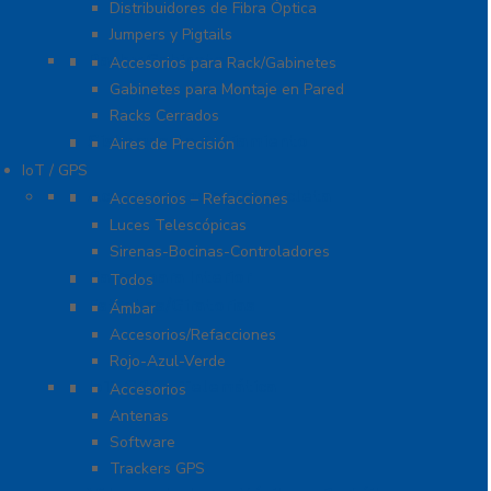
Distribuidores de Fibra Óptica
Jumpers y Pigtails
Rack y Gabinetes
Accesorios para Rack/Gabinetes
Gabinetes para Montaje en Pared
Racks Cerrados
Sistemas de Enfriamiento
Aires de Precisión
IoT / GPS
Accesorios para Motocicleta
Accesorios – Refacciones
Luces Telescópicas
Sirenas-Bocinas-Controladores
Barras para Interior
Todos
Estrobos/Giratorias
Ámbar
Accesorios/Refacciones
Rojo-Azul-Verde
IoT, GPS y Telemática
Accesorios
Antenas
Software
Trackers GPS