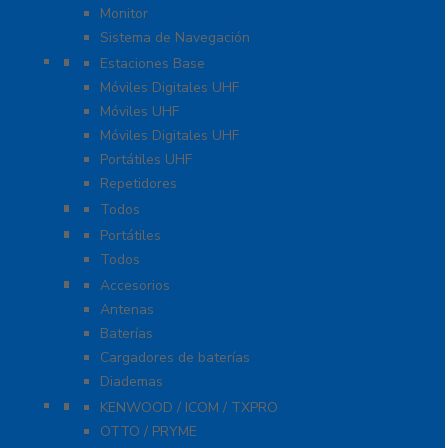
Monitor
Sistema de Navegación
Radios Comerciales ICOM / KENWOOD
Estaciones Base
Móviles Digitales UHF
Móviles UHF
Móviles Digitales UHF
Portátiles UHF
Repetidores
Radios ICOM WiFi
Todos
Radios Marinos
Portátiles
Todos
Accesorios para KENWOOD
Accesorios
Antenas
Baterías
Cargadores de baterías
Diademas
Refacciones
KENWOOD / ICOM / TXPRO
OTTO / PRYME