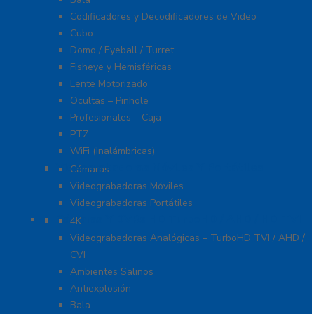
Codificadores y Decodificadores de Video
Cubo
Domo / Eyeball / Turret
Fisheye y Hemisféricas
Lente Motorizado
Ocultas – Pinhole
Profesionales – Caja
PTZ
WiFi (Inalámbricas)
Videograbadoras Móviles Y Portátiles
Cámaras
Videograbadoras Móviles
Videograbadoras Portátiles
Cámaras Y DVRs HD TurboHD / AHD / HD-TVI
4K
Videograbadoras Analógicas – TurboHD TVI / AHD /
CVI
Ambientes Salinos
Antiexplosión
Bala