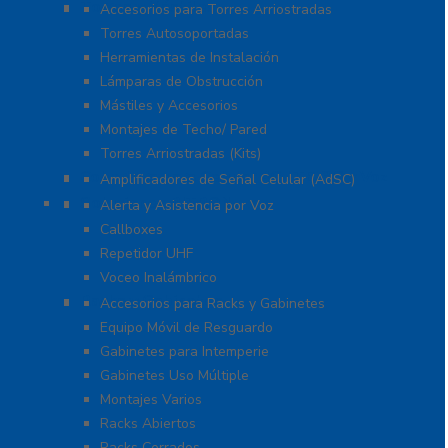
Torres y Mástiles
Accesorios para Torres Arriostradas
Torres Autosoportadas
Herramientas de Instalación
Lámparas de Obstrucción
Mástiles y Accesorios
Montajes de Techo/ Pared
Torres Arriostradas (Kits)
Cobertura para Celular 4G LTE, 3G y Voz
Amplificadores de Señal Celular (AdSC)
Soluciones RITRON
Alerta y Asistencia por Voz
Callboxes
Repetidor UHF
Voceo Inalámbrico
Racks y Gabinetes
Accesorios para Racks y Gabinetes
Equipo Móvil de Resguardo
Gabinetes para Intemperie
Gabinetes Uso Múltiple
Montajes Varios
Racks Abiertos
Racks Cerrados