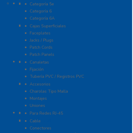
Cable
Categoría 5e
Categoría 6
Categoría 6A
Cableado de Cobre
Cajas Superficiales
Faceplates
Jacks / Plugs
Patch Cords
Patch Panels
Canalización
Canaletas
Fijación
Tubería PVC / Registros PVC
Charola
Accesorios
Charolas Tipo Malla
Montajes
Uniones
Conectores
Para Redes RJ-45
Fibra Óptica
Cable
Conectores