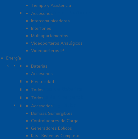
Tiempo y Asistencia
Videoporteros e Interfonos
Accesorios
Intercomunicadores
Interfones
Multiapartamentos
Videoporteros Analógicos
Videoporteros IP
Energía
Baterías
Baterías
Accesorios
Cables
Electricidad
Cargadores de Baterías
Todos
Lámparas de Emergencia
Todos
Energía Solar y Eólica
Accesorios
Bombas Sumergibles
Controladores de Carga
Generadores Eólicos
Kits- Sistemas Completos