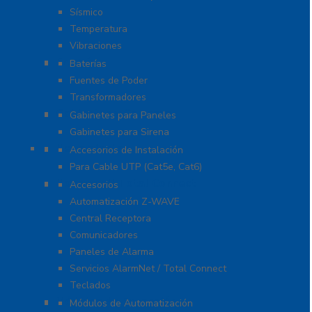
Sísmico
Temperatura
Vibraciones
Energía
Baterías
Fuentes de Poder
Transformadores
Gabinetes y Carcasas
Gabinetes para Paneles
Gabinetes para Sirena
Herramientas
Accesorios de Instalación
Para Cable UTP (Cat5e, Cat6)
Honeywell Total Connect
Accesorios
Automatización Z-WAVE
Central Receptora
Comunicadores
Paneles de Alarma
Servicios AlarmNet / Total Connect
Teclados
Módulos de Expansión
Módulos de Automatización