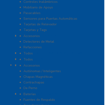
Controles Inalámbricos
Mobiliario de Apoyo
Pasacables
Sensores para Puertas Automáticas
Tarjetas de Relevador
Tarjetas y Tags
Detectores De Metal
Accesorios
Detectores de Metal
Refacciones
Control De Rondas Para Vigilantes
Todos
Equipo Blindado
Todos
Cerraduras
Accesorios
Autónomas / Inteligentes
Chapas Magnéticas
Contrachapas
De Perno
Fuentes de Alimentación
Baterías
Fuentes de Respaldo