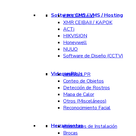
Software CMS / VMS / Hosting
EPCOM Cloud
XMR CEIBAII / KAPOK
ACTi
HIKVISION
Honeywell
NUUO
Software de Diseño (CCTV)
Videoanálisis
ANPR / LPR
Conteo de Objetos
Detección de Rostros
Mapa de Calor
Otros (Misceláneos)
Reconocimiento Facial
Herramientas
Accesorios de Instalación
Brocas