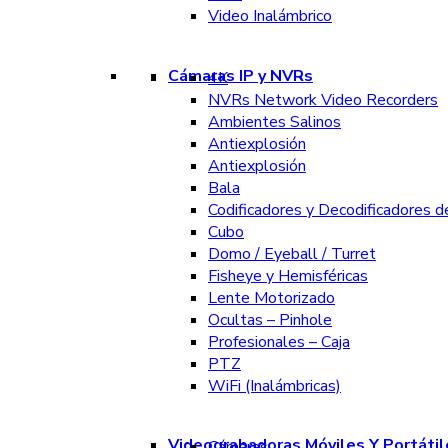
Video Inalámbrico
Cámaras IP y NVRs
4K
NVRs Network Video Recorders
Ambientes Salinos
Antiexplosión
Antiexplosión
Bala
Codificadores y Decodificadores d
Cubo
Domo / Eyeball / Turret
Fisheye y Hemisféricas
Lente Motorizado
Ocultas – Pinhole
Profesionales – Caja
PTZ
WiFi (Inalámbricas)
Videograbadoras Móviles Y Portátil
Cámaras