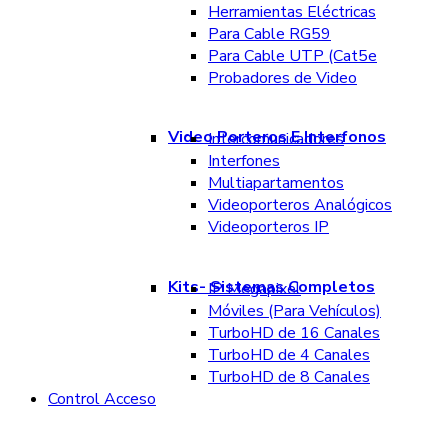
Herramientas Eléctricas
Para Cable RG59
Para Cable UTP (Cat5e
Probadores de Video
Video Porteros E Interfonos
Intercomunicadores
Interfones
Multiapartamentos
Videoporteros Analógicos
Videoporteros IP
Kits- Sistemas Completos
IP Megapixel
Móviles (Para Vehículos)
TurboHD de 16 Canales
TurboHD de 4 Canales
TurboHD de 8 Canales
Control Acceso