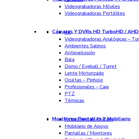
Videograbadoras Móviles
Videograbadoras Portátiles
Cámaras Y DVRs HD TurboHD / AHD 
4K
Videograbadoras Analógicas – Tu
Ambientes Salinos
Antiexplosión
Bala
Domo / Eyeball / Turret
Lente Motorizado
Ocultas – Pinhole
Profesionales – Caja
PTZ
Térmicas
Monitores Pantallas Y Mobiliario
Estaciones de Trabajo
Mobiliario de Apoyo
Pantallas / Monitores