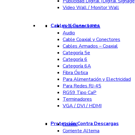
Publicidad Digital (Digital Signage
Video Wall / Monitor Wall
Cables Y Conectores
Adaptador a RCA
Audio
Cable Coaxial y Conectores
Cables Armados – Coaxial
Categoría 5e
Categoría 6
Categoría 6A
Fibra Óptica
Para Alimentación y Electricidad
Para Redes RJ-45
RG59 Tipo CaP
Terminadores
VGA / DVI / HDMI
Protección Contra Descargas
Coaxial
Corriente Alterna