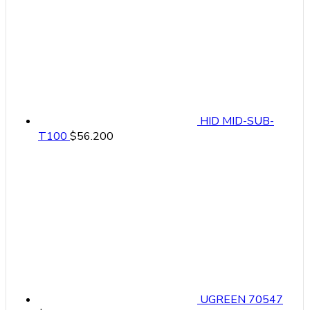
HID MID-SUB-
T100
$
56.200
UGREEN 70547