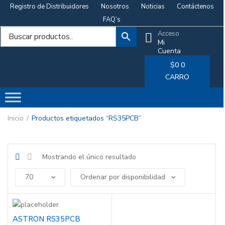
Registro de Distribuidores
Nosotros
Noticias
Contáctenos
FAQ’s
Acceso
Mi
Cuenta
$
0
0
CARRO
Inicio
Productos etiquetados “RS35PCB”
Mostrando el único resultado
ASTRON RS35PCB