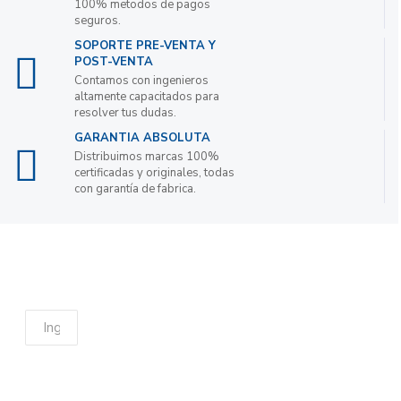
100% metodos de pagos
seguros.
SOPORTE PRE-VENTA Y
POST-VENTA
Contamos con ingenieros
altamente capacitados para
resolver tus dudas.
GARANTIA ABSOLUTA
Distribuimos marcas 100%
certificadas y originales, todas
con garantía de fabrica.
Suscribete a nuestro boletin de noticias para
obtener descuentos
ENVIAR