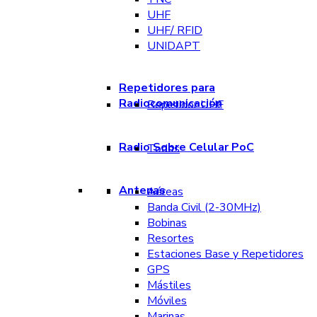
UHF
UHF/ RFID
UNIDAPT
Repetidores para
Radiocomunicación
Repetidor UHF
Radio Sobre Celular PoC
Todos
Antenas
Aéreas
Banda Civil (2-30MHz)
Bobinas
Resortes
Estaciones Base y Repetidores
GPS
Mástiles
Móviles
Marinas