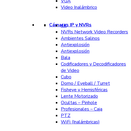
VGA
Video Inalámbrico
Cámaras IP y NVRs
4K
NVRs Network Video Recorders
Ambientes Salinos
Antiexplosión
Antiexplosión
Bala
Codificadores y Decodificadores
de Video
Cubo
Domo / Eyeball / Turret
Fisheye y Hemisféricas
Lente Motorizado
Ocultas – Pinhole
Profesionales – Caja
PTZ
WiFi (Inalámbricas)