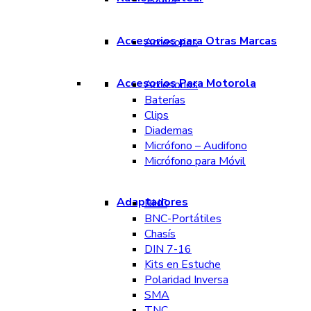
Accesorios para Otras Marcas
Accesorios
Accesorios Para Motorola
Accesorios
Baterías
Clips
Diademas
Micrófono – Audifono
Micrófono para Móvil
Adaptadores
BNC
BNC-Portátiles
Chasís
DIN 7-16
Kits en Estuche
Polaridad Inversa
SMA
TNC