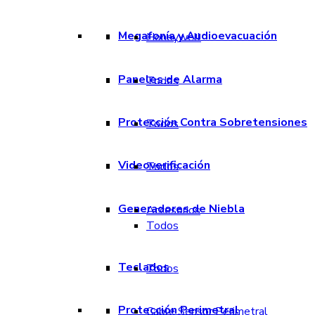
Megafonía y Audioevacuación
Honeywell
Paneles de Alarma
Todos
Protección Contra Sobretensiones
Todos
Videoverificación
Todos
Generadores de Niebla
Accesorios
Todos
Teclados
Todos
Protección Perimetral
Cable Sensor Perimetral