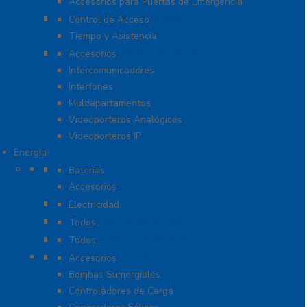
Accesorios para Puertas de Emergencia
Software De Asistencia
Control de Acceso
Tiempo y Asistencia
Videoporteros e Interfonos
Accesorios
Intercomunicadores
Interfones
Multiapartamentos
Videoporteros Analógicos
Videoporteros IP
Energía
Baterías
Baterías
Accesorios
Cables
Electricidad
Cargadores de Baterías
Todos
Lámparas de Emergencia
Todos
Energía Solar y Eólica
Accesorios
Bombas Sumergibles
Controladores de Carga