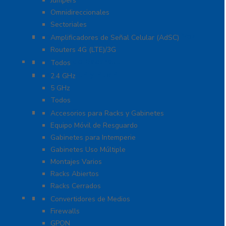
Jumpers
Omnidireccionales
Sectoriales
Cobertura para Celular 4G LTE, 3G y Voz
Amplificadores de Señal Celular (AdSC)
Routers 4G (LTE)/3G
Enlaces de Backhaul
Todos
Enlaces PtP y PtMP
2.4 GHz
5 GHz
Todos
Racks y Gabinetes
Accesorios para Racks y Gabinetes
Equipo Móvil de Resguardo
Gabinetes para Intemperie
Gabinetes Uso Múltiple
Montajes Varios
Racks Abiertos
Racks Cerrados
Networking
Convertidores de Medios
Firewalls
GPON