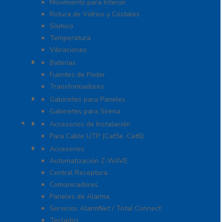
Movimiento para Interior
Rotura de Vidrios y Cristales
Sísmico
Temperatura
Vibraciones
Energía
Baterías
Fuentes de Poder
Transformadores
Gabinetes y Carcasas
Gabinetes para Paneles
Gabinetes para Sirena
Herramientas
Accesorios de Instalación
Para Cable UTP (Cat5e, Cat6)
Honeywell Total Connect
Accesorios
Automatización Z-WAVE
Central Receptora
Comunicadores
Paneles de Alarma
Servicios AlarmNet / Total Connect
Teclados