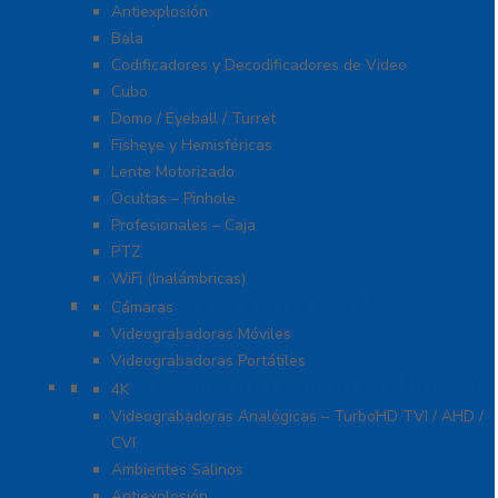
Antiexplosión
Bala
Codificadores y Decodificadores de Video
Cubo
Domo / Eyeball / Turret
Fisheye y Hemisféricas
Lente Motorizado
Ocultas – Pinhole
Profesionales – Caja
PTZ
WiFi (Inalámbricas)
Videograbadoras Móviles Y Portátiles
Cámaras
Videograbadoras Móviles
Videograbadoras Portátiles
Cámaras Y DVRs HD TurboHD / AHD / HD-TVI
4K
Videograbadoras Analógicas – TurboHD TVI / AHD /
CVI
Ambientes Salinos
Antiexplosión