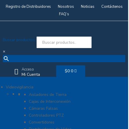
Registro de Distribuidores
Nosotros
Noticias
Contáctenos
FAQ’s
Buscar productos..
×
Acceso
$
0
0
Mi Cuenta
Videovigilancia
Accesorios generales
Aisladores de Tierra
Cajas de Interconexión
Cámaras Falsas
Controladores PTZ
Convertidores