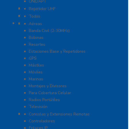
UNIDAPT
Repetidores para Radiocomunicación
Repetidor UHF
Radio Sobre Celular PoC
Todos
Antenas
Aéreas
Banda Civil (2-30MHz)
Bobinas
Resortes
Estaciones Base y Repetidores
GPS
Mástiles
Móviles
Marinas
Montajes y Divisores
Para Cobertura Celular
Radios Portátiles
Televisión
Aplicaciones y Soluciones
Consolas y Extensiones Remotas
Controladores
Enlaces IP