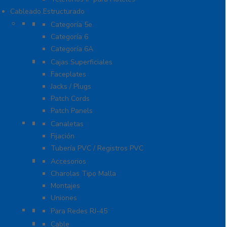
Cableado Estructurado
Cable
Categoría 5e
Categoría 6
Categoría 6A
Cableado de Cobre
Cajas Superficiales
Faceplates
Jacks / Plugs
Patch Cords
Patch Panels
Canalización
Canaletas
Fijación
Tubería PVC / Registros PVC
Charola
Accesorios
Charolas Tipo Malla
Montajes
Uniones
Conectores
Para Redes RJ-45
Fibra Óptica
Cable