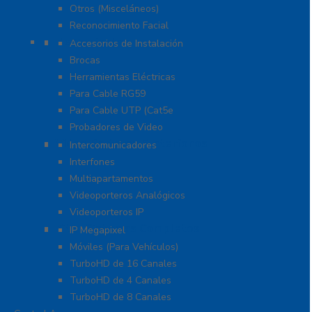
Otros (Misceláneos)
Reconocimiento Facial
Herramientas
Accesorios de Instalación
Brocas
Herramientas Eléctricas
Para Cable RG59
Para Cable UTP (Cat5e
Probadores de Video
Video Porteros E Interfonos
Intercomunicadores
Interfones
Multiapartamentos
Videoporteros Analógicos
Videoporteros IP
Kits- Sistemas Completos
IP Megapixel
Móviles (Para Vehículos)
TurboHD de 16 Canales
TurboHD de 4 Canales
TurboHD de 8 Canales