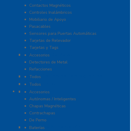
Contactos Magnéticos
Controles Inalámbricos
Mobiliario de Apoyo
Pasacables
Sensores para Puertas Automáticas
Tarjetas de Relevador
Tarjetas y Tags
Detectores De Metal
Accesorios
Detectores de Metal
Refacciones
Control De Rondas Para Vigilantes
Todos
Equipo Blindado
Todos
Cerraduras
Accesorios
Autónomas / Inteligentes
Chapas Magnéticas
Contrachapas
De Perno
Fuentes de Alimentación
Baterías