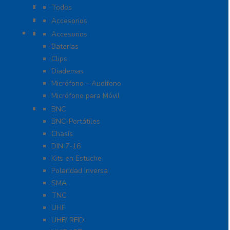
Radios Amateur
Todos
Accesorios para Otras Marcas
Accesorios
Accesorios Para Motorola
Accesorios
Baterías
Clips
Diademas
Micrófono – Audifono
Micrófono para Móvil
Adaptadores
BNC
BNC-Portátiles
Chasís
DIN 7-16
Kits en Estuche
Polaridad Inversa
SMA
TNC
UHF
UHF/ RFID