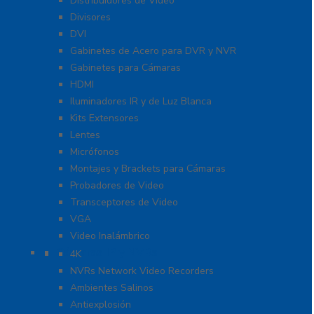
Distribuidores de Video
Divisores
DVI
Gabinetes de Acero para DVR y NVR
Gabinetes para Cámaras
HDMI
Iluminadores IR y de Luz Blanca
Kits Extensores
Lentes
Micrófonos
Montajes y Brackets para Cámaras
Probadores de Video
Transceptores de Video
VGA
Video Inalámbrico
Cámaras IP y NVRs
4K
NVRs Network Video Recorders
Ambientes Salinos
Antiexplosión