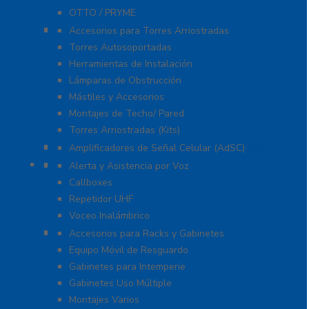
OTTO / PRYME
Torres y Mástiles
Accesorios para Torres Arriostradas
Torres Autosoportadas
Herramientas de Instalación
Lámparas de Obstrucción
Mástiles y Accesorios
Montajes de Techo/ Pared
Torres Arriostradas (Kits)
Cobertura para Celular 4G LTE, 3G y Voz
Amplificadores de Señal Celular (AdSC)
Soluciones RITRON
Alerta y Asistencia por Voz
Callboxes
Repetidor UHF
Voceo Inalámbrico
Racks y Gabinetes
Accesorios para Racks y Gabinetes
Equipo Móvil de Resguardo
Gabinetes para Intemperie
Gabinetes Uso Múltiple
Montajes Varios