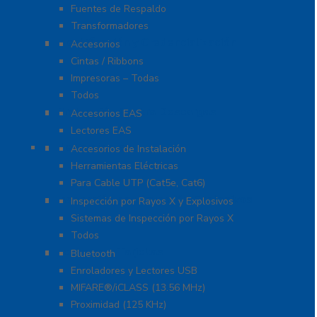
Fuentes de Respaldo
Transformadores
Identificación y Credencialización
Accesorios
Cintas / Ribbons
Impresoras – Todas
Todos
Protección Contra Descargas
Accesorios EAS
Lectores EAS
Herramientas
Accesorios de Instalación
Herramientas Eléctricas
Para Cable UTP (Cat5e, Cat6)
Inspección por Rayos X y Explosivos
Inspección por Rayos X y Explosivos
Sistemas de Inspección por Rayos X
Todos
Lectoras y Tarjetas
Bluetooth
Enroladores y Lectores USB
MIFARE®/iCLASS (13.56 MHz)
Proximidad (125 KHz)