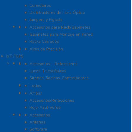
Conectores
Distribuidores de Fibra Óptica
Jumpers y Pigtails
Rack y Gabinetes
Accesorios para Rack/Gabinetes
Gabinetes para Montaje en Pared
Racks Cerrados
Sistemas de Enfriamiento
Aires de Precisión
IoT / GPS
Accesorios para Motocicleta
Accesorios – Refacciones
Luces Telescópicas
Sirenas-Bocinas-Controladores
Barras para Interior
Todos
Estrobos/Giratorias
Ámbar
Accesorios/Refacciones
Rojo-Azul-Verde
IoT, GPS y Telemática
Accesorios
Antenas
Software