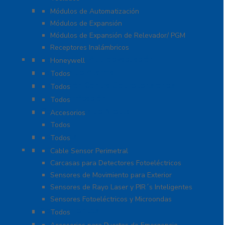
Módulos de Expansión
Módulos de Automatización
Módulos de Expansión
Módulos de Expansión de Relevador/ PGM
Receptores Inalámbricos
Megafonía y Audioevacuación
Honeywell
Paneles de Alarma
Todos
Protección Contra Sobretensiones
Todos
Videoverificación
Todos
Generadores de Niebla
Accesorios
Todos
Teclados
Todos
Protección Perimetral
Cable Sensor Perimetral
Carcasas para Detectores Fotoeléctricos
Sensores de Movimiento para Exterior
Sensores de Rayo Laser y PIR´s Inteligentes
Sensores Fotoeléctricos y Microondas
Señalamientos
Todos
Sistemas de Emergencia