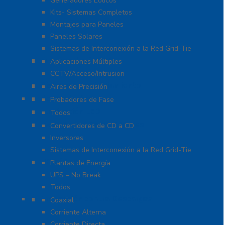
Generadores Eólicos
Kits- Sistemas Completos
Montajes para Paneles
Paneles Solares
Sistemas de Interconexión a la Red Grid-Tie
Fuentes de Poder
Aplicaciones Múltiples
CCTV/Acceso/Intrusion
Sistemas de Enfriamiento
Aires de Precisión
Herramientas
Probadores de Fase
Iluminación LED
Todos
Inversores y Convertidores
Convertidores de CD a CD
Inversores
Sistemas de Interconexión a la Red Grid-Tie
UPS / Respaldo
Plantas de Energía
UPS – No Break
Todos
Protección contra Descargas
Coaxial
Corriente Alterna
Corriente Directa