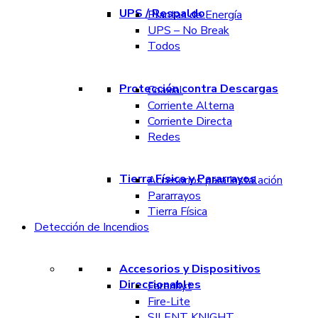
UPS / Respaldo
Plantas de Energía
UPS – No Break
Todos
Protección contra Descargas
Coaxial
Corriente Alterna
Corriente Directa
Redes
Tierra Física y Pararrayos
Accesorios para Instalación
Pararrayos
Tierra Física
Detección de Incendios
Accesorios y Dispositivos
Direccionables
Farenhyt
Fire-Lite
SILENT KNIGHT