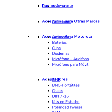
Radios Amateur
Todos
Accesorios para Otras Marcas
Accesorios
Accesorios Para Motorola
Accesorios
Baterías
Clips
Diademas
Micrófono – Audifono
Micrófono para Móvil
Adaptadores
BNC
BNC-Portátiles
Chasís
DIN 7-16
Kits en Estuche
Polaridad Inversa