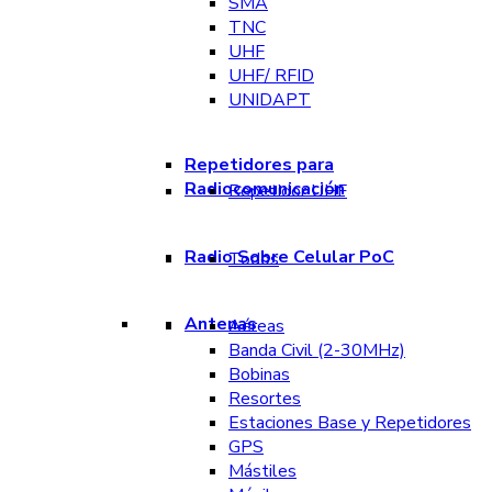
SMA
TNC
UHF
UHF/ RFID
UNIDAPT
Repetidores para
Radiocomunicación
Repetidor UHF
Radio Sobre Celular PoC
Todos
Antenas
Aéreas
Banda Civil (2-30MHz)
Bobinas
Resortes
Estaciones Base y Repetidores
GPS
Mástiles