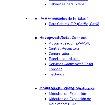
Gabinetes para Sirena
Herramientas
Accesorios de Instalación
Para Cable UTP (Cat5e, Cat6)
Honeywell Total Connect
Accesorios
Automatización Z-WAVE
Central Receptora
Comunicadores
Paneles de Alarma
Servicios AlarmNet / Total
Connect
Teclados
Módulos de Expansión
Módulos de Automatización
Módulos de Expansión
Módulos de Expansión de
Relevador/ PGM