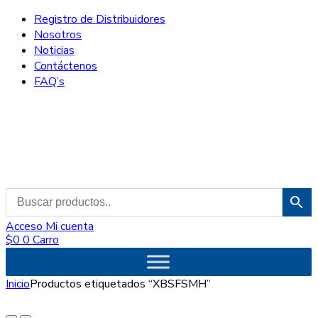
Registro de Distribuidores
Nosotros
Noticias
Contáctenos
FAQ’s
Acceso
Mi cuenta
$
0
0
Carro
Inicio
Productos etiquetados “XBSFSMH”