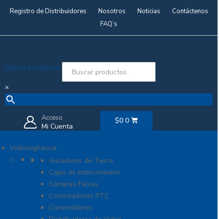
Registro de Distribuidores
Nosotros
Noticias
Contáctenos
FAQ’s
Buscar productos..
×
Acceso
$
0
0
Mi Cuenta
Videovigilancia
Accesorios generales
Aisladores de Tierra
Cajas de Interconexión
Cámaras Falsas
Controladores PTZ
Convertidores