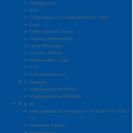
Antiexplosión
Bala
Codificadores y Decodificadores de Video
Cubo
Domo / Eyeball / Turret
Fisheye y Hemisféricas
Lente Motorizado
Ocultas – Pinhole
Profesionales – Caja
PTZ
WiFi (Inalámbricas)
Videograbadoras Móviles Y Portátiles
Cámaras
Videograbadoras Móviles
Videograbadoras Portátiles
Cámaras Y DVRs HD TurboHD / AHD / HD-TVI
4K
Videograbadoras Analógicas – TurboHD TVI / AHD /
CVI
Ambientes Salinos
Antiexplosión