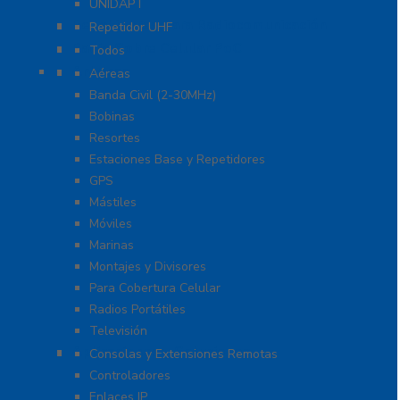
UNIDAPT
Repetidores para Radiocomunicación
Repetidor UHF
Radio Sobre Celular PoC
Todos
Antenas
Aéreas
Banda Civil (2-30MHz)
Bobinas
Resortes
Estaciones Base y Repetidores
GPS
Mástiles
Móviles
Marinas
Montajes y Divisores
Para Cobertura Celular
Radios Portátiles
Televisión
Aplicaciones y Soluciones
Consolas y Extensiones Remotas
Controladores
Enlaces IP