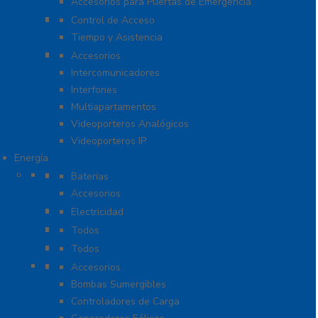
Accesorios para Puertas de Emergencia
Software De Asistencia
Control de Acceso
Tiempo y Asistencia
Videoporteros e Interfonos
Accesorios
Intercomunicadores
Interfones
Multiapartamentos
Videoporteros Analógicos
Videoporteros IP
Energía
Baterías
Baterías
Accesorios
Cables
Electricidad
Cargadores de Baterías
Todos
Lámparas de Emergencia
Todos
Energía Solar y Eólica
Accesorios
Bombas Sumergibles
Controladores de Carga