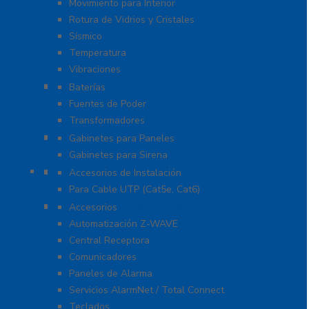
Movimiento para Interior
Rotura de Vidrios y Cristales
Sísmico
Temperatura
Vibraciones
Energía
Baterías
Fuentes de Poder
Transformadores
Gabinetes y Carcasas
Gabinetes para Paneles
Gabinetes para Sirena
Herramientas
Accesorios de Instalación
Para Cable UTP (Cat5e, Cat6)
Honeywell Total Connect
Accesorios
Automatización Z-WAVE
Central Receptora
Comunicadores
Paneles de Alarma
Servicios AlarmNet / Total Connect
Teclados