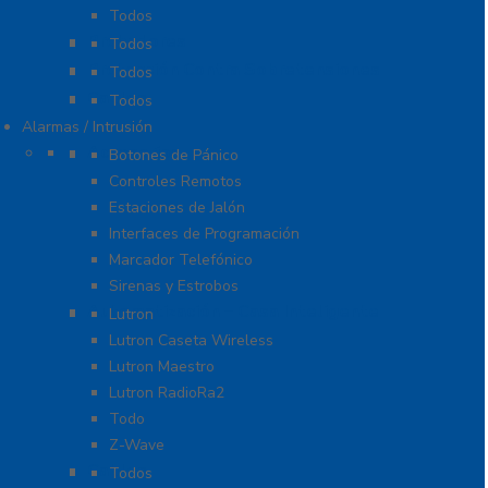
Todos
Probadores
Todos
Protección Contra Sobretensiones
Todos
Cables
Todos
Alarmas / Intrusión
Accesorios
Botones de Pánico
Controles Remotos
Estaciones de Jalón
Interfaces de Programación
Marcador Telefónico
Sirenas y Estrobos
Automatización – Casa Inteligente
Lutron
Lutron Caseta Wireless
Lutron Maestro
Lutron RadioRa2
Todo
Z-Wave
Cables
Todos