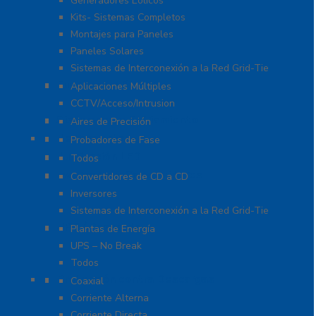
Generadores Eólicos
Kits- Sistemas Completos
Montajes para Paneles
Paneles Solares
Sistemas de Interconexión a la Red Grid-Tie
Fuentes de Poder
Aplicaciones Múltiples
CCTV/Acceso/Intrusion
Sistemas de Enfriamiento
Aires de Precisión
Herramientas
Probadores de Fase
Iluminación LED
Todos
Inversores y Convertidores
Convertidores de CD a CD
Inversores
Sistemas de Interconexión a la Red Grid-Tie
UPS / Respaldo
Plantas de Energía
UPS – No Break
Todos
Protección contra Descargas
Coaxial
Corriente Alterna
Corriente Directa