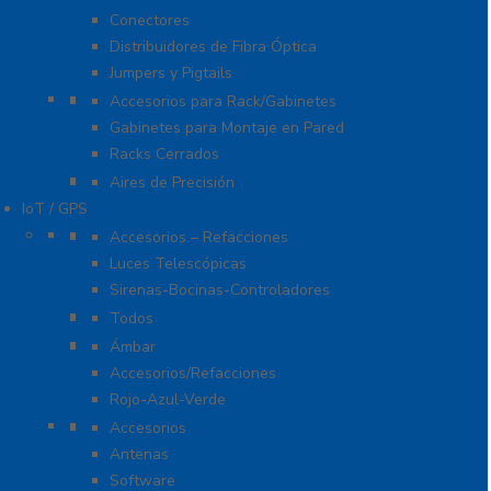
Conectores
Distribuidores de Fibra Óptica
Jumpers y Pigtails
Rack y Gabinetes
Accesorios para Rack/Gabinetes
Gabinetes para Montaje en Pared
Racks Cerrados
Sistemas de Enfriamiento
Aires de Precisión
IoT / GPS
Accesorios para Motocicleta
Accesorios – Refacciones
Luces Telescópicas
Sirenas-Bocinas-Controladores
Barras para Interior
Todos
Estrobos/Giratorias
Ámbar
Accesorios/Refacciones
Rojo-Azul-Verde
IoT, GPS y Telemática
Accesorios
Antenas
Software