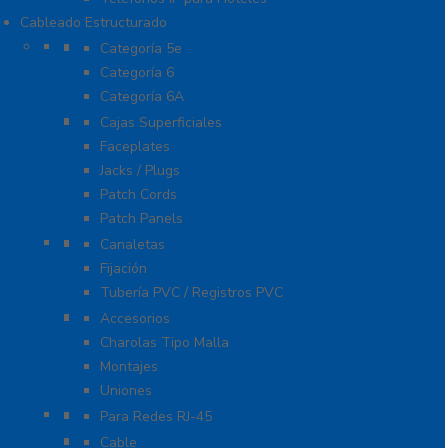
Cableado Estructurado
Cable
Categoría 5e
Categoría 6
Categoría 6A
Cableado de Cobre
Cajas Superficiales
Faceplates
Jacks / Plugs
Patch Cords
Patch Panels
Canalización
Canaletas
Fijación
Tubería PVC / Registros PVC
Charola
Accesorios
Charolas Tipo Malla
Montajes
Uniones
Conectores
Para Redes RJ-45
Fibra Óptica
Cable