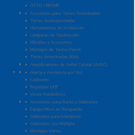
OTTO / PRYME
Torres y Mástiles
Accesorios para Torres Arriostradas
Torres Autosoportadas
Herramientas de Instalación
Lámparas de Obstrucción
Mástiles y Accesorios
Montajes de Techo/ Pared
Torres Arriostradas (Kits)
Cobertura para Celular 4G LTE, 3G y Voz
Amplificadores de Señal Celular (AdSC)
Soluciones RITRON
Alerta y Asistencia por Voz
Callboxes
Repetidor UHF
Voceo Inalámbrico
Racks y Gabinetes
Accesorios para Racks y Gabinetes
Equipo Móvil de Resguardo
Gabinetes para Intemperie
Gabinetes Uso Múltiple
Montajes Varios