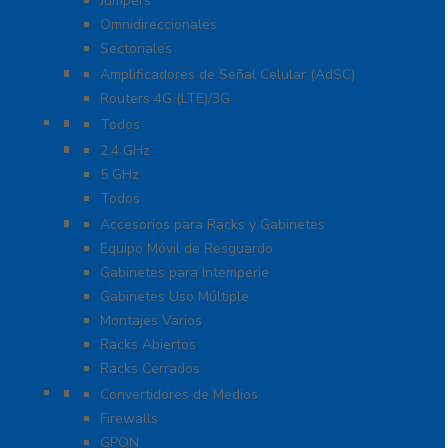
Jumpers
Omnidireccionales
Sectoriales
Cobertura para Celular 4G LTE, 3G y Voz
Amplificadores de Señal Celular (AdSC)
Routers 4G (LTE)/3G
Enlaces de Backhaul
Todos
Enlaces PtP y PtMP
2.4 GHz
5 GHz
Todos
Racks y Gabinetes
Accesorios para Racks y Gabinetes
Equipo Móvil de Resguardo
Gabinetes para Intemperie
Gabinetes Uso Múltiple
Montajes Varios
Racks Abiertos
Racks Cerrados
Networking
Convertidores de Medios
Firewalls
GPON