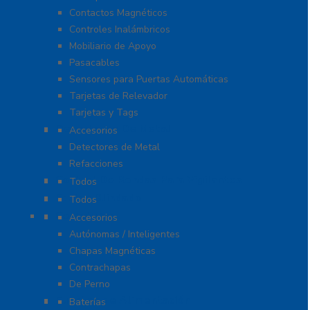
Contactos Magnéticos
Controles Inalámbricos
Mobiliario de Apoyo
Pasacables
Sensores para Puertas Automáticas
Tarjetas de Relevador
Tarjetas y Tags
Detectores De Metal
Accesorios
Detectores de Metal
Refacciones
Control De Rondas Para Vigilantes
Todos
Equipo Blindado
Todos
Cerraduras
Accesorios
Autónomas / Inteligentes
Chapas Magnéticas
Contrachapas
De Perno
Fuentes de Alimentación
Baterías