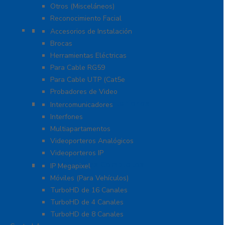
Otros (Misceláneos)
Reconocimiento Facial
Herramientas
Accesorios de Instalación
Brocas
Herramientas Eléctricas
Para Cable RG59
Para Cable UTP (Cat5e
Probadores de Video
Video Porteros E Interfonos
Intercomunicadores
Interfones
Multiapartamentos
Videoporteros Analógicos
Videoporteros IP
Kits- Sistemas Completos
IP Megapixel
Móviles (Para Vehículos)
TurboHD de 16 Canales
TurboHD de 4 Canales
TurboHD de 8 Canales