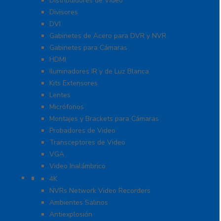
Distribuidores de Video
Divisores
DVI
Gabinetes de Acero para DVR y NVR
Gabinetes para Cámaras
HDMI
Iluminadores IR y de Luz Blanca
Kits Extensores
Lentes
Micrófonos
Montajes y Brackets para Cámaras
Probadores de Video
Transceptores de Video
VGA
Video Inalámbrico
Cámaras IP y NVRs
4K
NVRs Network Video Recorders
Ambientes Salinos
Antiexplosión