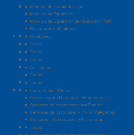
Módulos de Expansión
Módulos de Automatización
Módulos de Expansión
Módulos de Expansión de Relevador/ PGM
Receptores Inalámbricos
Megafonía y Audioevacuación
Honeywell
Paneles de Alarma
Todos
Protección Contra Sobretensiones
Todos
Videoverificación
Todos
Generadores de Niebla
Accesorios
Todos
Teclados
Todos
Protección Perimetral
Cable Sensor Perimetral
Carcasas para Detectores Fotoeléctricos
Sensores de Movimiento para Exterior
Sensores de Rayo Laser y PIR´s Inteligentes
Sensores Fotoeléctricos y Microondas
Señalamientos
Todos
Sistemas de Emergencia