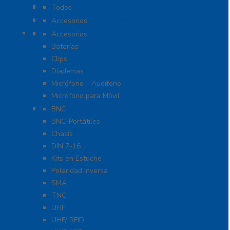
Radios Amateur
Todos
Accesorios para Otras Marcas
Accesorios
Accesorios Para Motorola
Accesorios
Baterías
Clips
Diademas
Micrófono – Audifono
Micrófono para Móvil
Adaptadores
BNC
BNC-Portátiles
Chasís
DIN 7-16
Kits en Estuche
Polaridad Inversa
SMA
TNC
UHF
UHF/ RFID