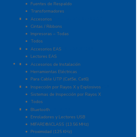
Fuentes de Respaldo
Transformadores
Identificación y Credencialización
Accesorios
Cintas / Ribbons
Impresoras – Todas
Todos
Protección Contra Descargas
Accesorios EAS
Lectores EAS
Herramientas
Accesorios de Instalación
Herramientas Eléctricas
Para Cable UTP (Cat5e, Cat6)
Inspección por Rayos X y Explosivos
Inspección por Rayos X y Explosivos
Sistemas de Inspección por Rayos X
Todos
Lectoras y Tarjetas
Bluetooth
Enroladores y Lectores USB
MIFARE®/iCLASS (13.56 MHz)
Proximidad (125 KHz)