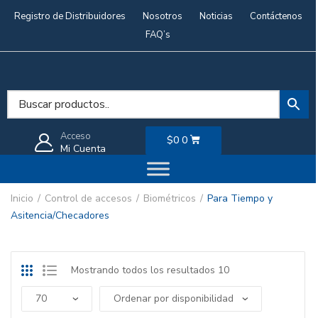
Registro de Distribuidores
Nosotros
Noticias
Contáctenos
FAQ’s
Acceso
$
0
0
Mi Cuenta
Inicio
Control de accesos
Biométricos
Para Tiempo y
Asitencia/Checadores
Mostrando todos los resultados 10