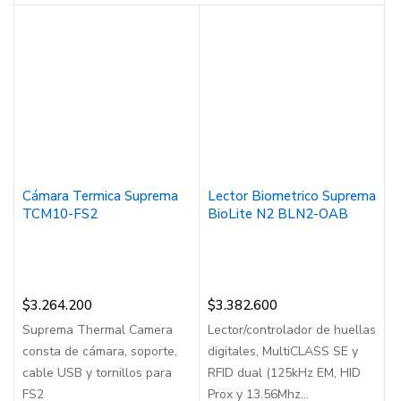
Cámara Termica Suprema
Lector Biometrico Suprema
TCM10-FS2
BioLite N2 BLN2-OAB
$
3.264.200
$
3.382.600
Suprema Thermal Camera
Lector/controlador de huellas
consta de cámara, soporte,
digitales, MultiCLASS SE y
cable USB y tornillos para
RFID dual (125kHz EM, HID
FS2
Prox y 13.56Mhz...