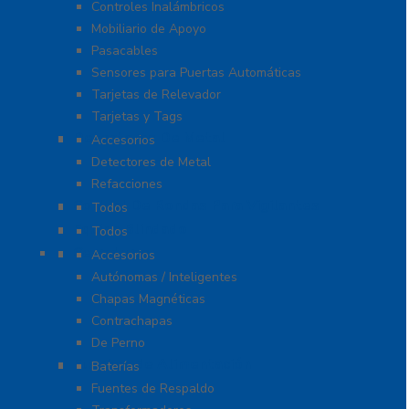
Controles Inalámbricos
Mobiliario de Apoyo
Pasacables
Sensores para Puertas Automáticas
Tarjetas de Relevador
Tarjetas y Tags
Detectores De Metal
Accesorios
Detectores de Metal
Refacciones
Control De Rondas Para Vigilantes
Todos
Equipo Blindado
Todos
Cerraduras
Accesorios
Autónomas / Inteligentes
Chapas Magnéticas
Contrachapas
De Perno
Fuentes de Alimentación
Baterías
Fuentes de Respaldo