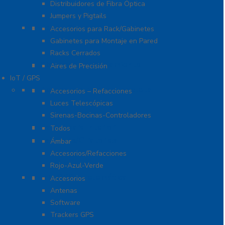
Distribuidores de Fibra Óptica
Jumpers y Pigtails
Rack y Gabinetes
Accesorios para Rack/Gabinetes
Gabinetes para Montaje en Pared
Racks Cerrados
Sistemas de Enfriamiento
Aires de Precisión
IoT / GPS
Accesorios para Motocicleta
Accesorios – Refacciones
Luces Telescópicas
Sirenas-Bocinas-Controladores
Barras para Interior
Todos
Estrobos/Giratorias
Ámbar
Accesorios/Refacciones
Rojo-Azul-Verde
IoT, GPS y Telemática
Accesorios
Antenas
Software
Trackers GPS