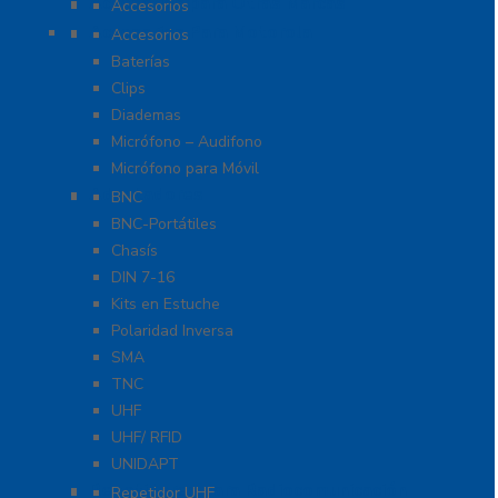
Accesorios para Otras Marcas
Accesorios
Accesorios Para Motorola
Accesorios
Baterías
Clips
Diademas
Micrófono – Audifono
Micrófono para Móvil
Adaptadores
BNC
BNC-Portátiles
Chasís
DIN 7-16
Kits en Estuche
Polaridad Inversa
SMA
TNC
UHF
UHF/ RFID
UNIDAPT
Repetidores para Radiocomunicación
Repetidor UHF