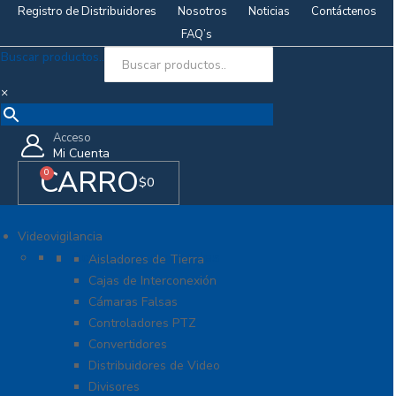
Registro de Distribuidores
Nosotros
Noticias
Contáctenos
FAQ’s
Buscar productos..
×
Acceso
Mi Cuenta
CARRO
0
$
0
Videovigilancia
Accesorios generales
Aisladores de Tierra
Cajas de Interconexión
Cámaras Falsas
Controladores PTZ
Convertidores
Distribuidores de Video
Divisores