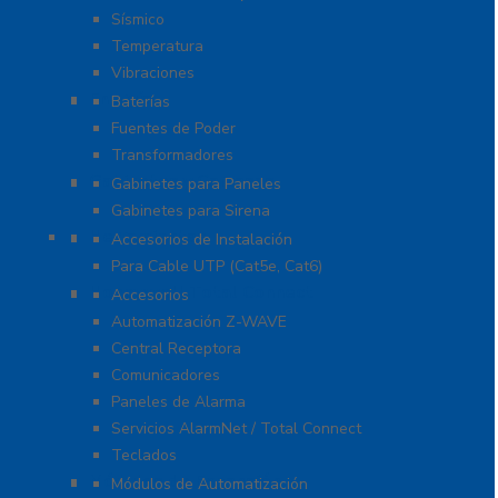
Sísmico
Temperatura
Vibraciones
Energía
Baterías
Fuentes de Poder
Transformadores
Gabinetes y Carcasas
Gabinetes para Paneles
Gabinetes para Sirena
Herramientas
Accesorios de Instalación
Para Cable UTP (Cat5e, Cat6)
Honeywell Total Connect
Accesorios
Automatización Z-WAVE
Central Receptora
Comunicadores
Paneles de Alarma
Servicios AlarmNet / Total Connect
Teclados
Módulos de Expansión
Módulos de Automatización