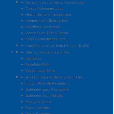
Torres y Mástiles
Accesorios para Torres Arriostradas
Torres Autosoportadas
Herramientas de Instalación
Lámparas de Obstrucción
Mástiles y Accesorios
Montajes de Techo/ Pared
Torres Arriostradas (Kits)
Cobertura para Celular 4G LTE, 3G y Voz
Amplificadores de Señal Celular (AdSC)
Soluciones RITRON
Alerta y Asistencia por Voz
Callboxes
Repetidor UHF
Voceo Inalámbrico
Racks y Gabinetes
Accesorios para Racks y Gabinetes
Equipo Móvil de Resguardo
Gabinetes para Intemperie
Gabinetes Uso Múltiple
Montajes Varios
Racks Abiertos
Racks Cerrados