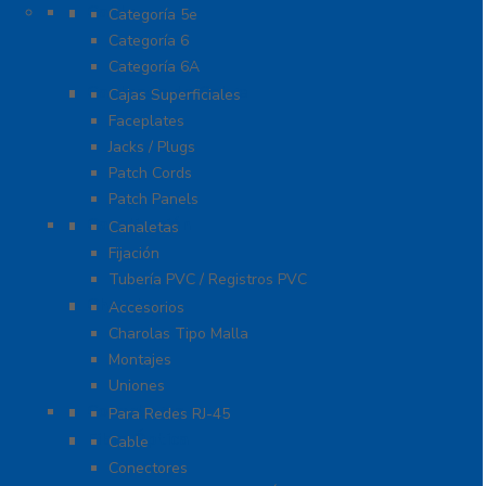
Cable
Categoría 5e
Categoría 6
Categoría 6A
Cableado de Cobre
Cajas Superficiales
Faceplates
Jacks / Plugs
Patch Cords
Patch Panels
Canalización
Canaletas
Fijación
Tubería PVC / Registros PVC
Charola
Accesorios
Charolas Tipo Malla
Montajes
Uniones
Conectores
Para Redes RJ-45
Fibra Óptica
Cable
Conectores