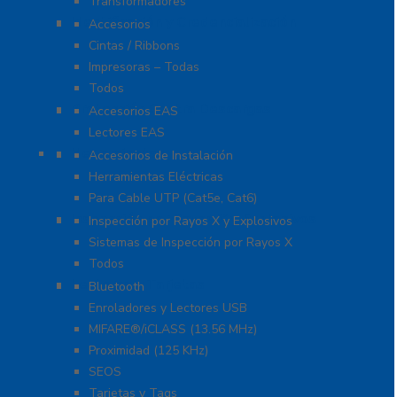
Transformadores
Identificación y Credencialización
Accesorios
Cintas / Ribbons
Impresoras – Todas
Todos
Protección Contra Descargas
Accesorios EAS
Lectores EAS
Herramientas
Accesorios de Instalación
Herramientas Eléctricas
Para Cable UTP (Cat5e, Cat6)
Inspección por Rayos X y Explosivos
Inspección por Rayos X y Explosivos
Sistemas de Inspección por Rayos X
Todos
Lectoras y Tarjetas
Bluetooth
Enroladores y Lectores USB
MIFARE®/iCLASS (13.56 MHz)
Proximidad (125 KHz)
SEOS
Tarjetas y Tags