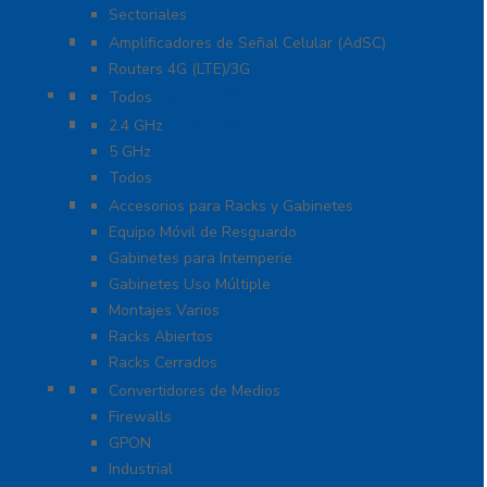
Sectoriales
Cobertura para Celular 4G LTE, 3G y Voz
Amplificadores de Señal Celular (AdSC)
Routers 4G (LTE)/3G
Enlaces de Backhaul
Todos
Enlaces PtP y PtMP
2.4 GHz
5 GHz
Todos
Racks y Gabinetes
Accesorios para Racks y Gabinetes
Equipo Móvil de Resguardo
Gabinetes para Intemperie
Gabinetes Uso Múltiple
Montajes Varios
Racks Abiertos
Racks Cerrados
Networking
Convertidores de Medios
Firewalls
GPON
Industrial