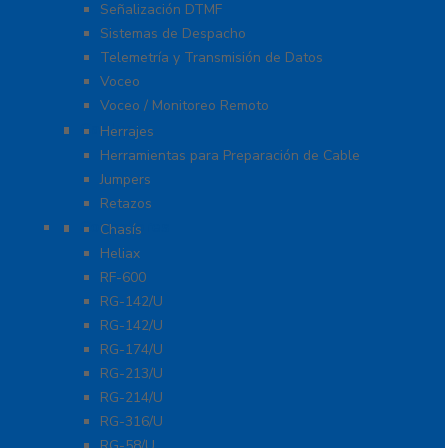
Señalización DTMF
Sistemas de Despacho
Telemetría y Transmisión de Datos
Voceo
Voceo / Monitoreo Remoto
Cables
Herrajes
Herramientas para Preparación de Cable
Jumpers
Retazos
Conectores
Chasís
Heliax
RF-600
RG-142/U
RG-142/U
RG-174/U
RG-213/U
RG-214/U
RG-316/U
RG-58/U