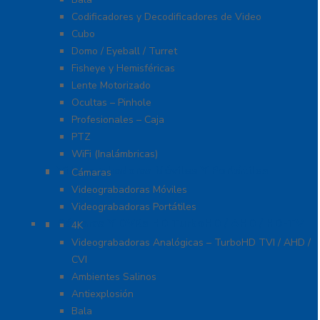
Codificadores y Decodificadores de Video
Cubo
Domo / Eyeball / Turret
Fisheye y Hemisféricas
Lente Motorizado
Ocultas – Pinhole
Profesionales – Caja
PTZ
WiFi (Inalámbricas)
Videograbadoras Móviles Y Portátiles
Cámaras
Videograbadoras Móviles
Videograbadoras Portátiles
Cámaras Y DVRs HD TurboHD / AHD / HD-TVI
4K
Videograbadoras Analógicas – TurboHD TVI / AHD /
CVI
Ambientes Salinos
Antiexplosión
Bala