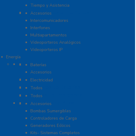
Tiempo y Asistencia
Videoporteros e Interfonos
Accesorios
Intercomunicadores
Interfones
Multiapartamentos
Videoporteros Analógicos
Videoporteros IP
Energía
Baterías
Baterías
Accesorios
Cables
Electricidad
Cargadores de Baterías
Todos
Lámparas de Emergencia
Todos
Energía Solar y Eólica
Accesorios
Bombas Sumergibles
Controladores de Carga
Generadores Eólicos
Kits- Sistemas Completos