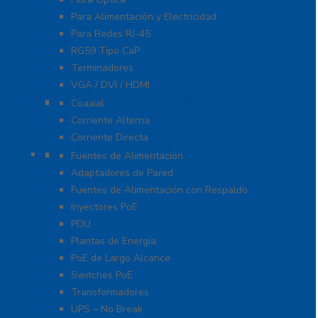
Para Alimentación y Electricidad
Para Redes RJ-45
RG59 Tipo CaP
Terminadores
VGA / DVI / HDMI
Protección Contra Descargas
Coaxial
Corriente Alterna
Corriente Directa
Energía
Fuentes de Alimentación
Adaptadores de Pared
Fuentes de Alimentación con Respaldo
Inyectores PoE
PDU
Plantas de Energía
PoE de Largo Alcance
Switches PoE
Transformadores
UPS – No Break