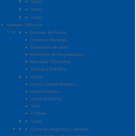
Probadores
Todos
Protección Contra Sobretensiones
Todos
Cables
Todos
Alarmas / Intrusión
Accesorios
Botones de Pánico
Controles Remotos
Estaciones de Jalón
Interfaces de Programación
Marcador Telefónico
Sirenas y Estrobos
Automatización – Casa Inteligente
Lutron
Lutron Caseta Wireless
Lutron Maestro
Lutron RadioRa2
Todo
Z-Wave
Cables
Todos
Contactos Magnéticos
Contacto Magnético Cableado