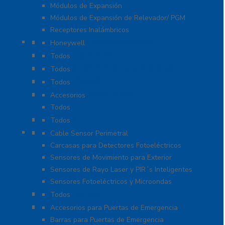
Módulos de Expansión
Módulos de Expansión de Relevador/ PGM
Receptores Inalámbricos
Megafonía y Audioevacuación
Honeywell
Paneles de Alarma
Todos
Protección Contra Sobretensiones
Todos
Videoverificación
Todos
Generadores de Niebla
Accesorios
Todos
Teclados
Todos
Protección Perimetral
Cable Sensor Perimetral
Carcasas para Detectores Fotoeléctricos
Sensores de Movimiento para Exterior
Sensores de Rayo Laser y PIR´s Inteligentes
Sensores Fotoeléctricos y Microondas
Señalamientos
Todos
Sistemas de Emergencia
Accesorios para Puertas de Emergencia
Barras para Puertas de Emergencia