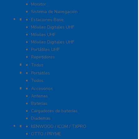
Monitor
Sistema de Navegación
Radios Comerciales ICOM / KENWOOD
Estaciones Base
Móviles Digitales UHF
Móviles UHF
Móviles Digitales UHF
Portátiles UHF
Repetidores
Radios ICOM WiFi
Todos
Radios Marinos
Portátiles
Todos
Accesorios para KENWOOD
Accesorios
Antenas
Baterías
Cargadores de baterías
Diademas
Refacciones
KENWOOD / ICOM / TXPRO
OTTO / PRYME