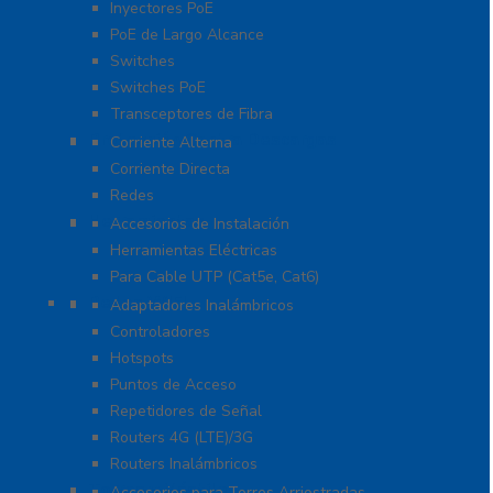
Inyectores PoE
PoE de Largo Alcance
Switches
Switches PoE
Transceptores de Fibra
Protección Contra Descargas
Corriente Alterna
Corriente Directa
Redes
Herramientas
Accesorios de Instalación
Herramientas Eléctricas
Para Cable UTP (Cat5e, Cat6)
Redes WIFI
Adaptadores Inalámbricos
Controladores
Hotspots
Puntos de Acceso
Repetidores de Señal
Routers 4G (LTE)/3G
Routers Inalámbricos
Torres y Mástiles
Accesorios para Torres Arriostradas