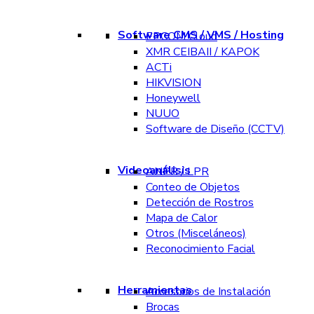
Software CMS / VMS / Hosting
EPCOM Cloud
XMR CEIBAII / KAPOK
ACTi
HIKVISION
Honeywell
NUUO
Software de Diseño (CCTV)
Videoanálisis
ANPR / LPR
Conteo de Objetos
Detección de Rostros
Mapa de Calor
Otros (Misceláneos)
Reconocimiento Facial
Herramientas
Accesorios de Instalación
Brocas