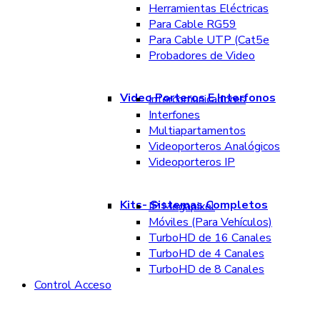
Herramientas Eléctricas
Para Cable RG59
Para Cable UTP (Cat5e
Probadores de Video
Video Porteros E Interfonos
Intercomunicadores
Interfones
Multiapartamentos
Videoporteros Analógicos
Videoporteros IP
Kits- Sistemas Completos
IP Megapixel
Móviles (Para Vehículos)
TurboHD de 16 Canales
TurboHD de 4 Canales
TurboHD de 8 Canales
Control Acceso