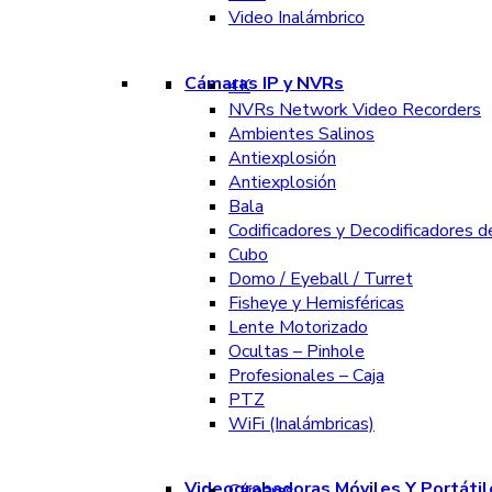
Video Inalámbrico
Cámaras IP y NVRs
4K
NVRs Network Video Recorders
Ambientes Salinos
Antiexplosión
Antiexplosión
Bala
Codificadores y Decodificadores d
Cubo
Domo / Eyeball / Turret
Fisheye y Hemisféricas
Lente Motorizado
Ocultas – Pinhole
Profesionales – Caja
PTZ
WiFi (Inalámbricas)
Videograbadoras Móviles Y Portátil
Cámaras