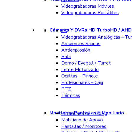
Videograbadoras Móviles
Videograbadoras Portátiles
Cámaras Y DVRs HD TurboHD / AHD 
4K
Videograbadoras Analógicas – Tu
Ambientes Salinos
Antiexplosión
Bala
Domo / Eyeball / Turret
Lente Motorizado
Ocultas – Pinhole
Profesionales – Caja
PTZ
Térmicas
Monitores Pantallas Y Mobiliario
Estaciones de Trabajo
Mobiliario de Apoyo
Pantallas / Monitores