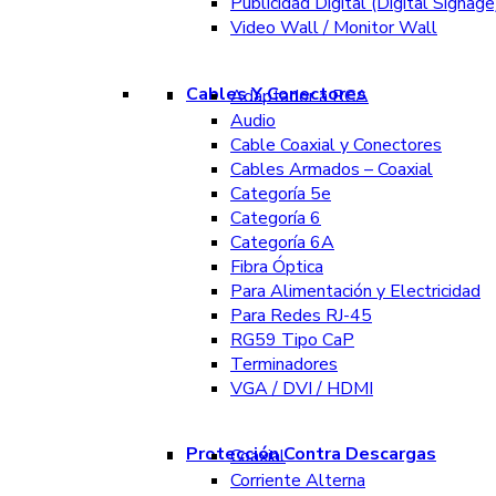
Publicidad Digital (Digital Signage
Video Wall / Monitor Wall
Cables Y Conectores
Adaptador a RCA
Audio
Cable Coaxial y Conectores
Cables Armados – Coaxial
Categoría 5e
Categoría 6
Categoría 6A
Fibra Óptica
Para Alimentación y Electricidad
Para Redes RJ-45
RG59 Tipo CaP
Terminadores
VGA / DVI / HDMI
Protección Contra Descargas
Coaxial
Corriente Alterna