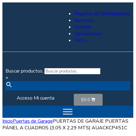
Registro de Distribuidores
Nosotros
Noticias
Contáctenos
FAQ’s
Buscar productos..
×
Acceso
Mi cuenta
$
0
0
Inicio
Puertas de Garage
PUERTAS DE GARAJE PUERTAS
PÁNEL A CUADROS (3,05 X 2,29 MTS) AUACKCP451C