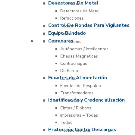
Detectores De Metal
Accesorios
Detectores de Metal
Refacciones
Control De Rondas Para Vigilantes
Todos
Equipo Blindado
Todos
Cerraduras
Accesorios
Autónomas / Inteligentes
Chapas Magnéticas
Contrachapas
De Perno
Fuentes de Alimentación
Baterías
Fuentes de Respaldo
Transformadores
Identificación y Credencialización
Accesorios
Cintas / Ribbons
Impresoras – Todas
Todos
Protección Contra Descargas
Accesorios EAS