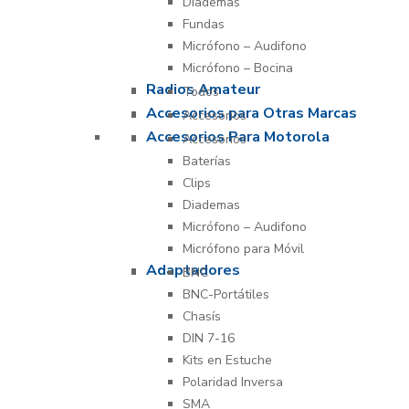
Diademas
Fundas
Micrófono – Audifono
Micrófono – Bocina
Radios Amateur
Todos
Accesorios para Otras Marcas
Accesorios
Accesorios Para Motorola
Accesorios
Baterías
Clips
Diademas
Micrófono – Audifono
Micrófono para Móvil
Adaptadores
BNC
BNC-Portátiles
Chasís
DIN 7-16
Kits en Estuche
Polaridad Inversa
SMA