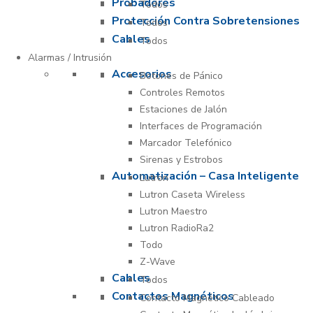
Probadores
Todos
Protección Contra Sobretensiones
Todos
Cables
Todos
Alarmas / Intrusión
Accesorios
Botones de Pánico
Controles Remotos
Estaciones de Jalón
Interfaces de Programación
Marcador Telefónico
Sirenas y Estrobos
Automatización – Casa Inteligente
Lutron
Lutron Caseta Wireless
Lutron Maestro
Lutron RadioRa2
Todo
Z-Wave
Cables
Todos
Contactos Magnéticos
Contacto Magnético Cableado