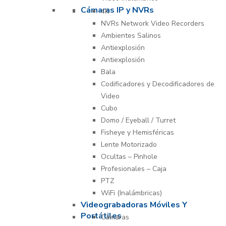
Cámaras IP y NVRs
4K
NVRs Network Video Recorders
Ambientes Salinos
Antiexplosión
Antiexplosión
Bala
Codificadores y Decodificadores de
Video
Cubo
Domo / Eyeball / Turret
Fisheye y Hemisféricas
Lente Motorizado
Ocultas – Pinhole
Profesionales – Caja
PTZ
WiFi (Inalámbricas)
Videograbadoras Móviles Y
Portátiles
Cámaras