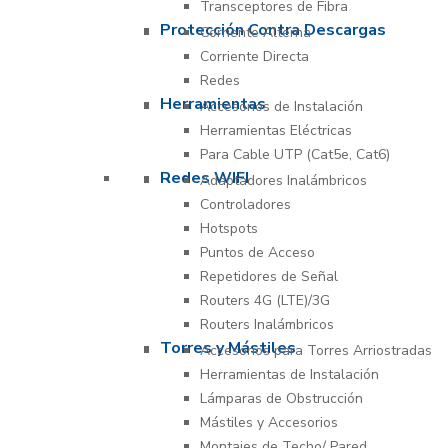
Transceptores de Fibra
Protección Contra Descargas
Corriente Alterna
Corriente Directa
Redes
Herramientas
Accesorios de Instalación
Herramientas Eléctricas
Para Cable UTP (Cat5e, Cat6)
Redes WIFI
Adaptadores Inalámbricos
Controladores
Hotspots
Puntos de Acceso
Repetidores de Señal
Routers 4G (LTE)/3G
Routers Inalámbricos
Torres y Mástiles
Accesorios para Torres Arriostradas
Herramientas de Instalación
Lámparas de Obstrucción
Mástiles y Accesorios
Montajes de Techo/ Pared