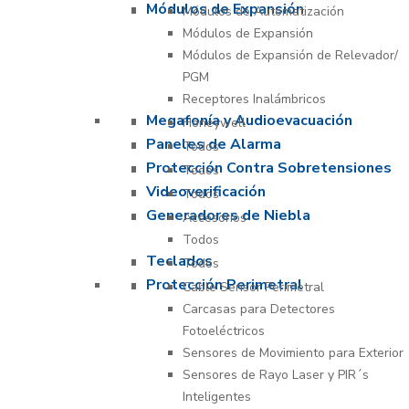
Módulos de Expansión
Módulos de Automatización
Módulos de Expansión
Módulos de Expansión de Relevador/
PGM
Receptores Inalámbricos
Megafonía y Audioevacuación
Honeywell
Paneles de Alarma
Todos
Protección Contra Sobretensiones
Todos
Videoverificación
Todos
Generadores de Niebla
Accesorios
Todos
Teclados
Todos
Protección Perimetral
Cable Sensor Perimetral
Carcasas para Detectores
Fotoeléctricos
Sensores de Movimiento para Exterior
Sensores de Rayo Laser y PIR´s
Inteligentes