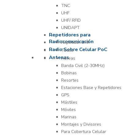
TNC
UHF
UHF/ RFID
UNIDAPT
Repetidores para
Radiocomunicación
Repetidor UHF
Radio Sobre Celular PoC
Todos
Antenas
Aéreas
Banda Civil (2-30MHz)
Bobinas
Resortes
Estaciones Base y Repetidores
GPS
Mástiles
Móviles
Marinas
Montajes y Divisores
Para Cobertura Celular