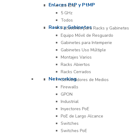
Enlaces PtP y PtMP
2.4 GHz
5 GHz
Todos
Racks y Gabinetes
Accesorios para Racks y Gabinetes
Equipo Móvil de Resguardo
Gabinetes para Intemperie
Gabinetes Uso Múltiple
Montajes Varios
Racks Abiertos
Racks Cerrados
Networking
Convertidores de Medios
Firewalls
GPON
Industrial
Inyectores PoE
PoE de Largo Alcance
Switches
Switches PoE