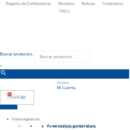
Registro de Distribuidores
Nosotros
Noticias
Contáctenos
FAQ’s
Buscar productos..
×
Acceso
Mi Cuenta
0
CARRO
$
0
Videovigilancia
Accesorios generales
Aisladores de Tierra