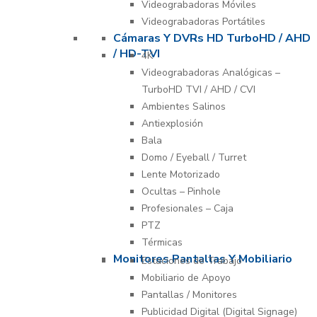
Videograbadoras Móviles
Videograbadoras Portátiles
Cámaras Y DVRs HD TurboHD / AHD
/ HD-TVI
4K
Videograbadoras Analógicas –
TurboHD TVI / AHD / CVI
Ambientes Salinos
Antiexplosión
Bala
Domo / Eyeball / Turret
Lente Motorizado
Ocultas – Pinhole
Profesionales – Caja
PTZ
Térmicas
Monitores Pantallas Y Mobiliario
Estaciones de Trabajo
Mobiliario de Apoyo
Pantallas / Monitores
Publicidad Digital (Digital Signage)