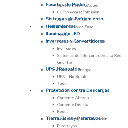
Fuentes de Poder
Aplicaciones Múltiples
CCTV/Acceso/Intrusion
Sistemas de Enfriamiento
Aires de Precisión
Herramientas
Probadores de Fase
Iluminación LED
Todos
Inversores y Convertidores
Convertidores de CD a CD
Inversores
Sistemas de Interconexión a la Red
Grid-Tie
UPS / Respaldo
Plantas de Energía
UPS – No Break
Todos
Protección contra Descargas
Coaxial
Corriente Alterna
Corriente Directa
Redes
Tierra Física y Pararrayos
Accesorios para Instalación
Pararrayos