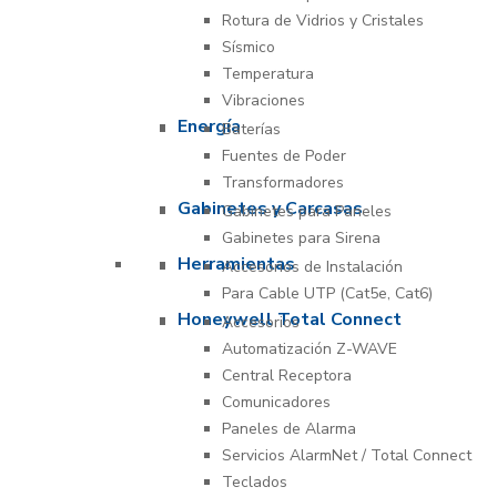
Rotura de Vidrios y Cristales
Sísmico
Temperatura
Vibraciones
Energía
Baterías
Fuentes de Poder
Transformadores
Gabinetes y Carcasas
Gabinetes para Paneles
Gabinetes para Sirena
Herramientas
Accesorios de Instalación
Para Cable UTP (Cat5e, Cat6)
Honeywell Total Connect
Accesorios
Automatización Z-WAVE
Central Receptora
Comunicadores
Paneles de Alarma
Servicios AlarmNet / Total Connect
Teclados