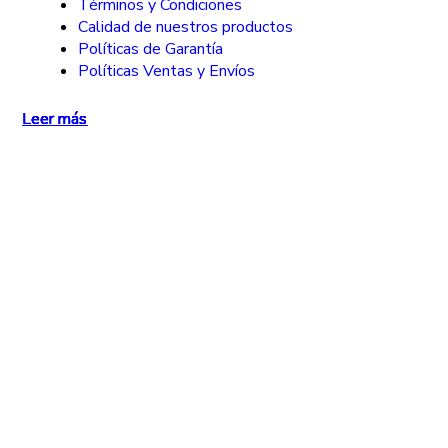
Términos y Condiciones
Calidad de nuestros productos
Políticas de Garantía
Políticas Ventas y Envíos
Leer más
Leer más
Leer más
Leer más
Leer más
Leer más