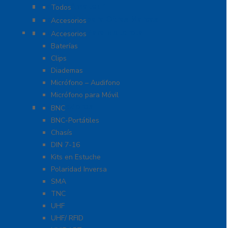
Radios Amateur
Todos
Accesorios para Otras Marcas
Accesorios
Accesorios Para Motorola
Accesorios
Baterías
Clips
Diademas
Micrófono – Audifono
Micrófono para Móvil
Adaptadores
BNC
BNC-Portátiles
Chasís
DIN 7-16
Kits en Estuche
Polaridad Inversa
SMA
TNC
UHF
UHF/ RFID