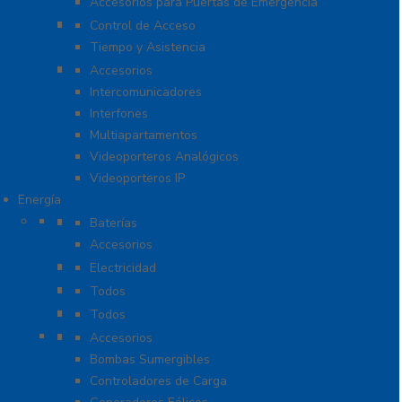
Accesorios para Puertas de Emergencia
Software De Asistencia
Control de Acceso
Tiempo y Asistencia
Videoporteros e Interfonos
Accesorios
Intercomunicadores
Interfones
Multiapartamentos
Videoporteros Analógicos
Videoporteros IP
Energía
Baterías
Baterías
Accesorios
Cables
Electricidad
Cargadores de Baterías
Todos
Lámparas de Emergencia
Todos
Energía Solar y Eólica
Accesorios
Bombas Sumergibles
Controladores de Carga