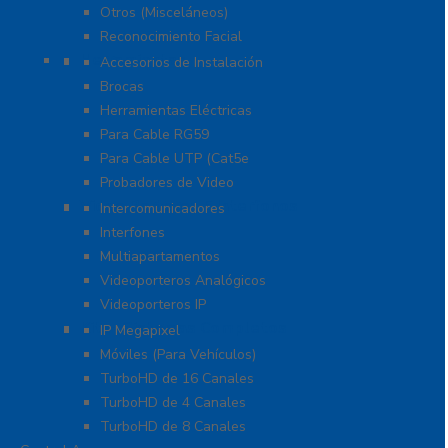
Otros (Misceláneos)
Reconocimiento Facial
Herramientas
Accesorios de Instalación
Brocas
Herramientas Eléctricas
Para Cable RG59
Para Cable UTP (Cat5e
Probadores de Video
Video Porteros E Interfonos
Intercomunicadores
Interfones
Multiapartamentos
Videoporteros Analógicos
Videoporteros IP
Kits- Sistemas Completos
IP Megapixel
Móviles (Para Vehículos)
TurboHD de 16 Canales
TurboHD de 4 Canales
TurboHD de 8 Canales