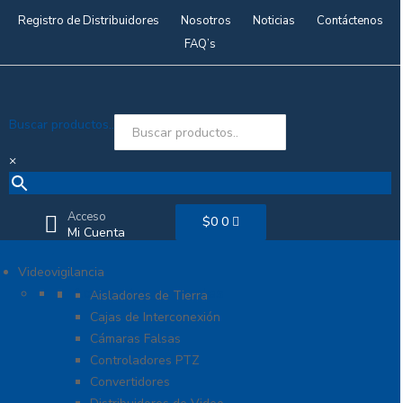
Registro de Distribuidores
Nosotros
Noticias
Contáctenos
FAQ’s
Buscar productos..
×
Acceso
$
0
0
Mi Cuenta
Videovigilancia
Accesorios generales
Aisladores de Tierra
Cajas de Interconexión
Cámaras Falsas
Controladores PTZ
Convertidores