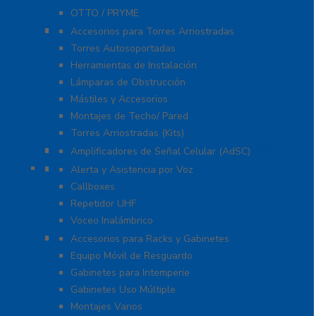
OTTO / PRYME
Torres y Mástiles
Accesorios para Torres Arriostradas
Torres Autosoportadas
Herramientas de Instalación
Lámparas de Obstrucción
Mástiles y Accesorios
Montajes de Techo/ Pared
Torres Arriostradas (Kits)
Cobertura para Celular 4G LTE, 3G y Voz
Amplificadores de Señal Celular (AdSC)
Soluciones RITRON
Alerta y Asistencia por Voz
Callboxes
Repetidor UHF
Voceo Inalámbrico
Racks y Gabinetes
Accesorios para Racks y Gabinetes
Equipo Móvil de Resguardo
Gabinetes para Intemperie
Gabinetes Uso Múltiple
Montajes Varios