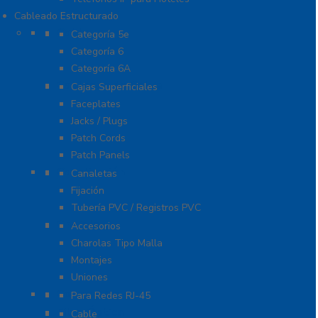
Cableado Estructurado
Cable
Categoría 5e
Categoría 6
Categoría 6A
Cableado de Cobre
Cajas Superficiales
Faceplates
Jacks / Plugs
Patch Cords
Patch Panels
Canalización
Canaletas
Fijación
Tubería PVC / Registros PVC
Charola
Accesorios
Charolas Tipo Malla
Montajes
Uniones
Conectores
Para Redes RJ-45
Fibra Óptica
Cable