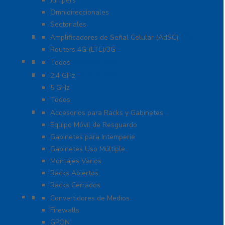
Jumpers
Omnidireccionales
Sectoriales
Cobertura para Celular 4G LTE, 3G y Voz
Amplificadores de Señal Celular (AdSC)
Routers 4G (LTE)/3G
Enlaces de Backhaul
Todos
Enlaces PtP y PtMP
2.4 GHz
5 GHz
Todos
Racks y Gabinetes
Accesorios para Racks y Gabinetes
Equipo Móvil de Resguardo
Gabinetes para Intemperie
Gabinetes Uso Múltiple
Montajes Varios
Racks Abiertos
Racks Cerrados
Networking
Convertidores de Medios
Firewalls
GPON