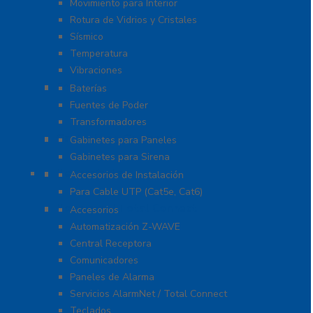
Movimiento para Interior
Rotura de Vidrios y Cristales
Sísmico
Temperatura
Vibraciones
Energía
Baterías
Fuentes de Poder
Transformadores
Gabinetes y Carcasas
Gabinetes para Paneles
Gabinetes para Sirena
Herramientas
Accesorios de Instalación
Para Cable UTP (Cat5e, Cat6)
Honeywell Total Connect
Accesorios
Automatización Z-WAVE
Central Receptora
Comunicadores
Paneles de Alarma
Servicios AlarmNet / Total Connect
Teclados