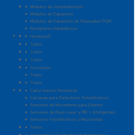
Módulos de Expansión
Módulos de Automatización
Módulos de Expansión
Módulos de Expansión de Relevador/ PGM
Receptores Inalámbricos
Megafonía y Audioevacuación
Honeywell
Paneles de Alarma
Todos
Protección Contra Sobretensiones
Todos
Videoverificación
Todos
Generadores de Niebla
Accesorios
Todos
Teclados
Todos
Protección Perimetral
Cable Sensor Perimetral
Carcasas para Detectores Fotoeléctricos
Sensores de Movimiento para Exterior
Sensores de Rayo Laser y PIR´s Inteligentes
Sensores Fotoeléctricos y Microondas
Señalamientos
Todos
Sistemas de Emergencia