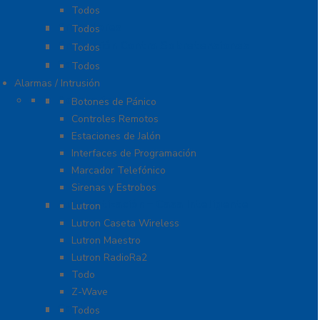
Todos
Probadores
Todos
Protección Contra Sobretensiones
Todos
Cables
Todos
Alarmas / Intrusión
Accesorios
Botones de Pánico
Controles Remotos
Estaciones de Jalón
Interfaces de Programación
Marcador Telefónico
Sirenas y Estrobos
Automatización – Casa Inteligente
Lutron
Lutron Caseta Wireless
Lutron Maestro
Lutron RadioRa2
Todo
Z-Wave
Cables
Todos