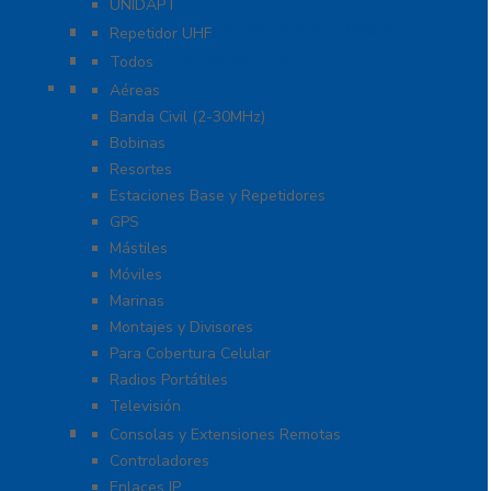
UNIDAPT
Repetidores para Radiocomunicación
Repetidor UHF
Radio Sobre Celular PoC
Todos
Antenas
Aéreas
Banda Civil (2-30MHz)
Bobinas
Resortes
Estaciones Base y Repetidores
GPS
Mástiles
Móviles
Marinas
Montajes y Divisores
Para Cobertura Celular
Radios Portátiles
Televisión
Aplicaciones y Soluciones
Consolas y Extensiones Remotas
Controladores
Enlaces IP