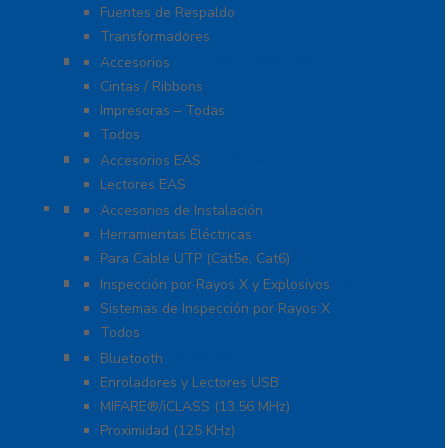
Fuentes de Respaldo
Transformadores
Identificación y Credencialización
Accesorios
Cintas / Ribbons
Impresoras – Todas
Todos
Protección Contra Descargas
Accesorios EAS
Lectores EAS
Herramientas
Accesorios de Instalación
Herramientas Eléctricas
Para Cable UTP (Cat5e, Cat6)
Inspección por Rayos X y Explosivos
Inspección por Rayos X y Explosivos
Sistemas de Inspección por Rayos X
Todos
Lectoras y Tarjetas
Bluetooth
Enroladores y Lectores USB
MIFARE®/iCLASS (13.56 MHz)
Proximidad (125 KHz)