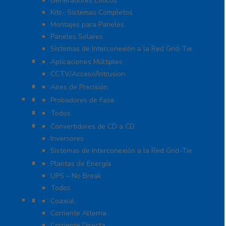
Generadores Eólicos
Kits- Sistemas Completos
Montajes para Paneles
Paneles Solares
Sistemas de Interconexión a la Red Grid-Tie
Fuentes de Poder
Aplicaciones Múltiples
CCTV/Acceso/Intrusion
Sistemas de Enfriamiento
Aires de Precisión
Herramientas
Probadores de Fase
Iluminación LED
Todos
Inversores y Convertidores
Convertidores de CD a CD
Inversores
Sistemas de Interconexión a la Red Grid-Tie
UPS / Respaldo
Plantas de Energía
UPS – No Break
Todos
Protección contra Descargas
Coaxial
Corriente Alterna
Corriente Directa