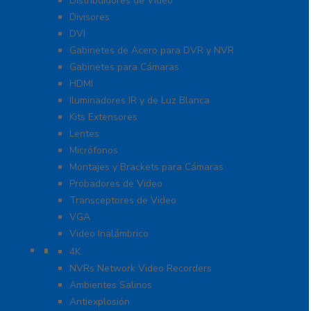
Distribuidores de Video
Divisores
DVI
Gabinetes de Acero para DVR y NVR
Gabinetes para Cámaras
HDMI
Iluminadores IR y de Luz Blanca
Kits Extensores
Lentes
Micrófonos
Montajes y Brackets para Cámaras
Probadores de Video
Transceptores de Video
VGA
Video Inalámbrico
Cámaras IP y NVRs
4K
NVRs Network Video Recorders
Ambientes Salinos
Antiexplosión