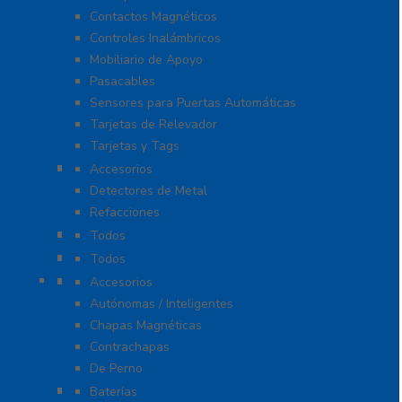
Contactos Magnéticos
Controles Inalámbricos
Mobiliario de Apoyo
Pasacables
Sensores para Puertas Automáticas
Tarjetas de Relevador
Tarjetas y Tags
Detectores De Metal
Accesorios
Detectores de Metal
Refacciones
Control De Rondas Para Vigilantes
Todos
Equipo Blindado
Todos
Cerraduras
Accesorios
Autónomas / Inteligentes
Chapas Magnéticas
Contrachapas
De Perno
Fuentes de Alimentación
Baterías