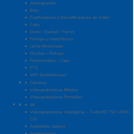
Antiexplosión
Bala
Codificadores y Decodificadores de Video
Cubo
Domo / Eyeball / Turret
Fisheye y Hemisféricas
Lente Motorizado
Ocultas – Pinhole
Profesionales – Caja
PTZ
WiFi (Inalámbricas)
Videograbadoras Móviles Y Portátiles
Cámaras
Videograbadoras Móviles
Videograbadoras Portátiles
Cámaras Y DVRs HD TurboHD / AHD / HD-TVI
4K
Videograbadoras Analógicas – TurboHD TVI / AHD /
CVI
Ambientes Salinos
Antiexplosión