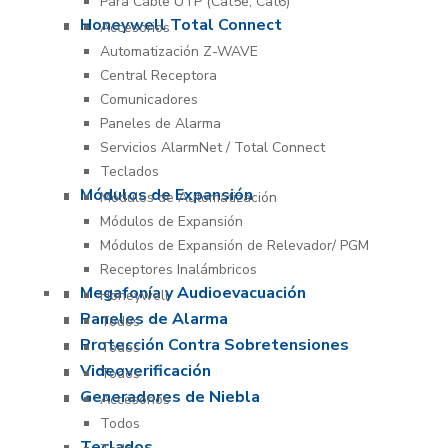
Para Cable UTP (Cat5e, Cat6)
Honeywell Total Connect
Accesorios
Automatización Z-WAVE
Central Receptora
Comunicadores
Paneles de Alarma
Servicios AlarmNet / Total Connect
Teclados
Módulos de Expansión
Módulos de Automatización
Módulos de Expansión
Módulos de Expansión de Relevador/ PGM
Receptores Inalámbricos
Megafonía y Audioevacuación
Honeywell
Paneles de Alarma
Todos
Protección Contra Sobretensiones
Todos
Videoverificación
Todos
Generadores de Niebla
Accesorios
Todos
Teclados