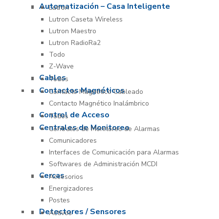
Automatización – Casa Inteligente
Lutron
Lutron Caseta Wireless
Lutron Maestro
Lutron RadioRa2
Todo
Z-Wave
Cables
Todos
Contactos Magnéticos
Contacto Magnético Cableado
Contacto Magnético Inalámbrico
Control de Acceso
Todos
Centrales de Monitoreo
Centrales de Monitoreo de Alarmas
Comunicadores
Interfaces de Comunicación para Alarmas
Softwares de Administración MCDI
Cercas
Accesorios
Energizadores
Postes
Detectores / Sensores
Activos