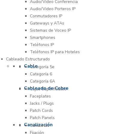
Audio/Video Conferencia
Audio/Video Porteros IP
Conmutadores IP
Gateways y ATAs
Sistemas de Voceo IP
Smartphones
Teléfonos IP
Teléfonos IP para Hoteles
Cableado Estructurado
Cable
Categoría 5e
Categoría 6
Categoría 6A
Cableado de Cobre
Cajas Superficiales
Faceplates
Jacks / Plugs
Patch Cords
Patch Panels
Canalización
Canaletas
Fijación