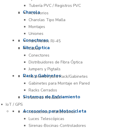
Tubería PVC / Registros PVC
Charola
Accesorios
Charolas Tipo Malla
Montajes
Uniones
Conectores
Para Redes RJ-45
Fibra Óptica
Cable
Conectores
Distribuidores de Fibra Óptica
Jumpers y Pigtails
Rack y Gabinetes
Accesorios para Rack/Gabinetes
Gabinetes para Montaje en Pared
Racks Cerrados
Sistemas de Enfriamiento
Aires de Precisión
IoT / GPS
Accesorios para Motocicleta
Accesorios – Refacciones
Luces Telescópicas
Sirenas-Bocinas-Controladores