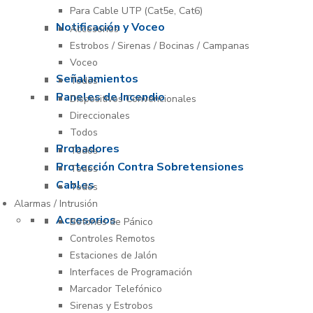
Para Cable UTP (Cat5e, Cat6)
Notificación y Voceo
Accesorios
Estrobos / Sirenas / Bocinas / Campanas
Voceo
Señalamientos
Todos
Paneles de Incendio
Dispositivos Convencionales
Direccionales
Todos
Probadores
Todos
Protección Contra Sobretensiones
Todos
Cables
Todos
Alarmas / Intrusión
Accesorios
Botones de Pánico
Controles Remotos
Estaciones de Jalón
Interfaces de Programación
Marcador Telefónico
Sirenas y Estrobos