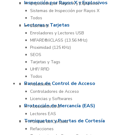
Inspección por Rayos X y Explosivos
Inspección por Rayos X y Explosivos
Sistemas de Inspección por Rayos X
Todos
Lectoras y Tarjetas
Bluetooth
Enroladores y Lectores USB
MIFARE®/iCLASS (13.56 MHz)
Proximidad (125 KHz)
SEOS
Tarjetas y Tags
UHF/ RFID
Todos
Paneles de Control de Acceso
Accesorios
Controladores de Acceso
Licencias y Softwares
Protección de Mercancía (EAS)
Accesorios EAS
Lectores EAS
Torniquetes y Puertas de Cortesía
Puertas de Cortesía
Refacciones