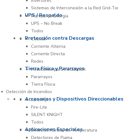
Inversores
Sistemas de Interconexión a la Red Grid-Tie
UPS / Respaldo
Plantas de Energía
UPS – No Break
Todos
Protección contra Descargas
Coaxial
Corriente Alterna
Corriente Directa
Redes
Tierra Física y Pararrayos
Accesorios para Instalación
Pararrayos
Tierra Física
Detección de Incendios
Accesorios y Dispositivos Direccionables
Farenhyt
Fire-Lite
SILENT KNIGHT
Todos
Aplicaciones Especiales
Detección Lineal de Temperatura
Detectores de Flama