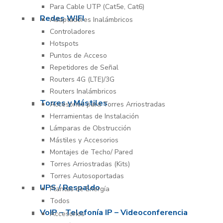
Para Cable UTP (Cat5e, Cat6)
Redes WIFI
Adaptadores Inalámbricos
Controladores
Hotspots
Puntos de Acceso
Repetidores de Señal
Routers 4G (LTE)/3G
Routers Inalámbricos
Torres y Mástiles
Accesorios para Torres Arriostradas
Herramientas de Instalación
Lámparas de Obstrucción
Mástiles y Accesorios
Montajes de Techo/ Pared
Torres Arriostradas (Kits)
Torres Autosoportadas
UPS / Respaldo
Plantas de Energía
Todos
VoIP – Telefonía IP – Videoconferencia
Accesorios