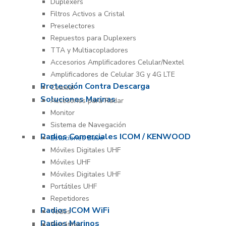
Duplexers
Filtros Activos a Cristal
Preselectores
Repuestos para Duplexers
TTA y Multiacopladores
Accesorios Amplificadores Celular/Nextel
Amplificadores de Celular 3G y 4G LTE
Protección Contra Descarga
Coaxial
Soluciones Marinas
Accesorios para Radar
Monitor
Sistema de Navegación
Radios Comerciales ICOM / KENWOOD
Estaciones Base
Móviles Digitales UHF
Móviles UHF
Móviles Digitales UHF
Portátiles UHF
Repetidores
Radios ICOM WiFi
Todos
Radios Marinos
Portátiles