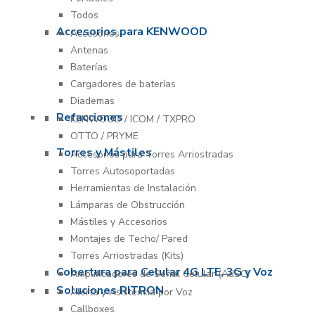
Todos
Accesorios para KENWOOD
Accesorios
Antenas
Baterías
Cargadores de baterías
Diademas
Refacciones
KENWOOD / ICOM / TXPRO
OTTO / PRYME
Torres y Mástiles
Accesorios para Torres Arriostradas
Torres Autosoportadas
Herramientas de Instalación
Lámparas de Obstrucción
Mástiles y Accesorios
Montajes de Techo/ Pared
Torres Arriostradas (Kits)
Cobertura para Celular 4G LTE, 3G y Voz
Amplificadores de Señal Celular (AdSC)
Soluciones RITRON
Alerta y Asistencia por Voz
Callboxes