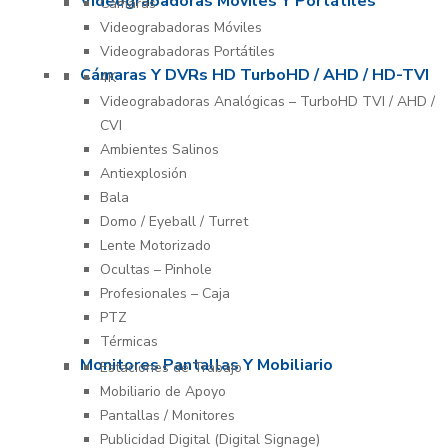
Videograbadoras Móviles Y Portátiles
Cámaras
Videograbadoras Móviles
Videograbadoras Portátiles
Cámaras Y DVRs HD TurboHD / AHD / HD-TVI
4K
Videograbadoras Analógicas – TurboHD TVI / AHD /
CVI
Ambientes Salinos
Antiexplosión
Bala
Domo / Eyeball / Turret
Lente Motorizado
Ocultas – Pinhole
Profesionales – Caja
PTZ
Térmicas
Monitores Pantallas Y Mobiliario
Estaciones de Trabajo
Mobiliario de Apoyo
Pantallas / Monitores
Publicidad Digital (Digital Signage)