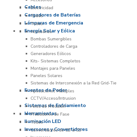
Cables
Electricidad
Cargadores de Baterías
Todos
Lámparas de Emergencia
Todos
Energía Solar y Eólica
Accesorios
Bombas Sumergibles
Controladores de Carga
Generadores Eólicos
Kits- Sistemas Completos
Montajes para Paneles
Paneles Solares
Sistemas de Interconexión a la Red Grid-Tie
Fuentes de Poder
Aplicaciones Múltiples
CCTV/Acceso/Intrusion
Sistemas de Enfriamiento
Aires de Precisión
Herramientas
Probadores de Fase
Iluminación LED
Todos
Inversores y Convertidores
Convertidores de CD a CD