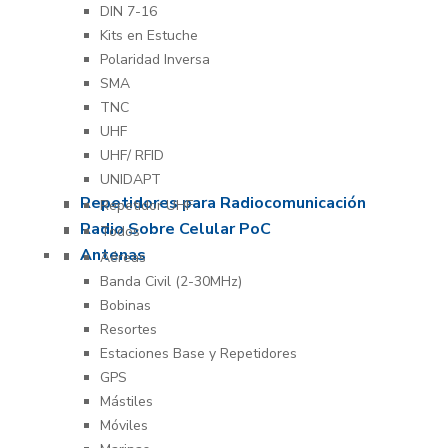
DIN 7-16
Kits en Estuche
Polaridad Inversa
SMA
TNC
UHF
UHF/ RFID
UNIDAPT
Repetidores para Radiocomunicación
Repetidor UHF
Radio Sobre Celular PoC
Todos
Antenas
Aéreas
Banda Civil (2-30MHz)
Bobinas
Resortes
Estaciones Base y Repetidores
GPS
Mástiles
Móviles