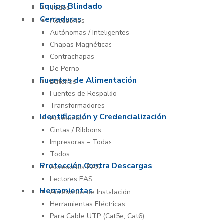
Equipo Blindado
Todos
Cerraduras
Accesorios
Autónomas / Inteligentes
Chapas Magnéticas
Contrachapas
De Perno
Fuentes de Alimentación
Baterías
Fuentes de Respaldo
Transformadores
Identificación y Credencialización
Accesorios
Cintas / Ribbons
Impresoras – Todas
Todos
Protección Contra Descargas
Accesorios EAS
Lectores EAS
Herramientas
Accesorios de Instalación
Herramientas Eléctricas
Para Cable UTP (Cat5e, Cat6)