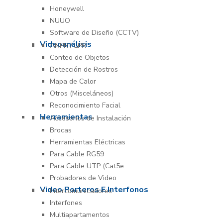
Honeywell
NUUO
Software de Diseño (CCTV)
Videoanálisis
ANPR / LPR
Conteo de Objetos
Detección de Rostros
Mapa de Calor
Otros (Misceláneos)
Reconocimiento Facial
Herramientas
Accesorios de Instalación
Brocas
Herramientas Eléctricas
Para Cable RG59
Para Cable UTP (Cat5e
Probadores de Video
Video Porteros E Interfonos
Intercomunicadores
Interfones
Multiapartamentos