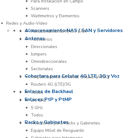
Para Instalación en Campo
Scanners
Wattmetros y Elementos
Redes y Audio-Video
Almacenamiento NAS / SAN y Servidores
Almacenamiento NAS / SAN
Antenas
Accesorios
Direccionales
Jumpers
Omnidireccionales
Sectoriales
Cobertura para Celular 4G LTE, 3G y Voz
Amplificadores de Señal Celular (AdSC)
Routers 4G (LTE)/3G
Enlaces de Backhaul
Todos
Enlaces PtP y PtMP
2.4 GHz
5 GHz
Todos
Racks y Gabinetes
Accesorios para Racks y Gabinetes
Equipo Móvil de Resguardo
Gabinetes para Intemperie