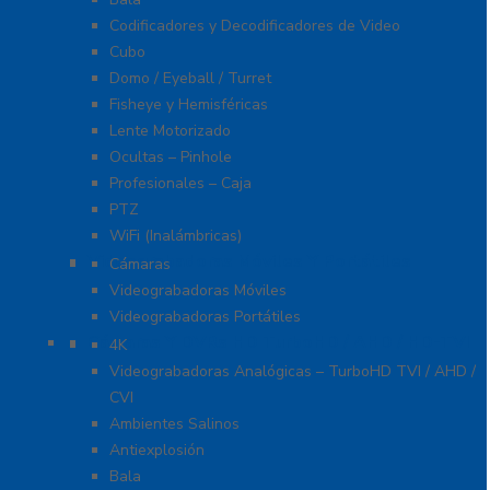
Codificadores y Decodificadores de Video
Cubo
Domo / Eyeball / Turret
Fisheye y Hemisféricas
Lente Motorizado
Ocultas – Pinhole
Profesionales – Caja
PTZ
WiFi (Inalámbricas)
Videograbadoras Móviles Y Portátiles
Cámaras
Videograbadoras Móviles
Videograbadoras Portátiles
Cámaras Y DVRs HD TurboHD / AHD / HD-TVI
4K
Videograbadoras Analógicas – TurboHD TVI / AHD /
CVI
Ambientes Salinos
Antiexplosión
Bala