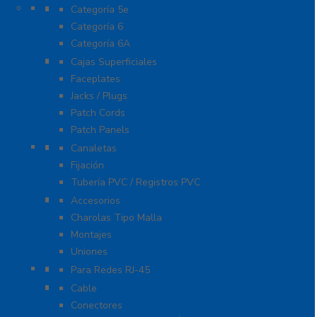
Cable
Categoría 5e
Categoría 6
Categoría 6A
Cableado de Cobre
Cajas Superficiales
Faceplates
Jacks / Plugs
Patch Cords
Patch Panels
Canalización
Canaletas
Fijación
Tubería PVC / Registros PVC
Charola
Accesorios
Charolas Tipo Malla
Montajes
Uniones
Conectores
Para Redes RJ-45
Fibra Óptica
Cable
Conectores