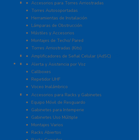
Torres y Mástiles
Accesorios para Torres Arriostradas
Torres Autosoportadas
Herramientas de Instalación
Lámparas de Obstrucción
Mástiles y Accesorios
Montajes de Techo/ Pared
Torres Arriostradas (Kits)
Cobertura para Celular 4G LTE, 3G y Voz
Amplificadores de Señal Celular (AdSC)
Soluciones RITRON
Alerta y Asistencia por Voz
Callboxes
Repetidor UHF
Voceo Inalámbrico
Racks y Gabinetes
Accesorios para Racks y Gabinetes
Equipo Móvil de Resguardo
Gabinetes para Intemperie
Gabinetes Uso Múltiple
Montajes Varios
Racks Abiertos
Racks Cerrados