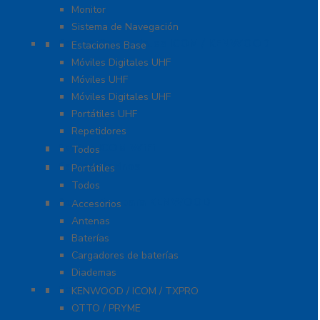
Monitor
Sistema de Navegación
Radios Comerciales ICOM / KENWOOD
Estaciones Base
Móviles Digitales UHF
Móviles UHF
Móviles Digitales UHF
Portátiles UHF
Repetidores
Radios ICOM WiFi
Todos
Radios Marinos
Portátiles
Todos
Accesorios para KENWOOD
Accesorios
Antenas
Baterías
Cargadores de baterías
Diademas
Refacciones
KENWOOD / ICOM / TXPRO
OTTO / PRYME