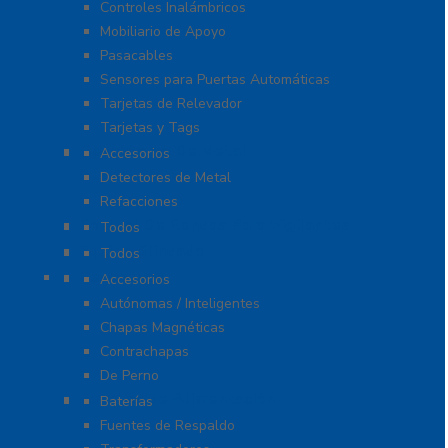
Controles Inalámbricos
Mobiliario de Apoyo
Pasacables
Sensores para Puertas Automáticas
Tarjetas de Relevador
Tarjetas y Tags
Detectores De Metal
Accesorios
Detectores de Metal
Refacciones
Control De Rondas Para Vigilantes
Todos
Equipo Blindado
Todos
Cerraduras
Accesorios
Autónomas / Inteligentes
Chapas Magnéticas
Contrachapas
De Perno
Fuentes de Alimentación
Baterías
Fuentes de Respaldo