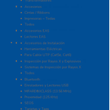
Transformadores
Identificación y Credencialización
Accesorios
Cintas / Ribbons
Impresoras – Todas
Todos
Protección Contra Descargas
Accesorios EAS
Lectores EAS
Herramientas
Accesorios de Instalación
Herramientas Eléctricas
Para Cable UTP (Cat5e, Cat6)
Inspección por Rayos X y Explosivos
Inspección por Rayos X y Explosivos
Sistemas de Inspección por Rayos X
Todos
Lectoras y Tarjetas
Bluetooth
Enroladores y Lectores USB
MIFARE®/iCLASS (13.56 MHz)
Proximidad (125 KHz)
SEOS
Tarjetas y Tags