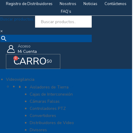
Registro de Distribuidores
Nosotros
Noticias
Contáctenos
FAQ’s
Buscar productos..
×
Acceso
Mi Cuenta
CARRO
0
$
0
Videovigilancia
Accesorios generales
Aisladores de Tierra
Cajas de Interconexión
Cámaras Falsas
Controladores PTZ
Convertidores
Distribuidores de Video
Divisores