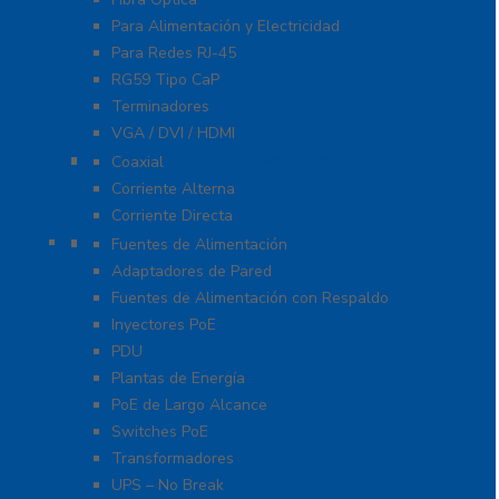
Para Alimentación y Electricidad
Para Redes RJ-45
RG59 Tipo CaP
Terminadores
VGA / DVI / HDMI
Protección Contra Descargas
Coaxial
Corriente Alterna
Corriente Directa
Energía
Fuentes de Alimentación
Adaptadores de Pared
Fuentes de Alimentación con Respaldo
Inyectores PoE
PDU
Plantas de Energía
PoE de Largo Alcance
Switches PoE
Transformadores
UPS – No Break