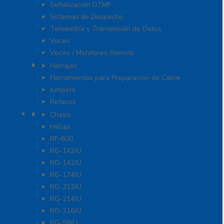
Señalización DTMF
Sistemas de Despacho
Telemetría y Transmisión de Datos
Voceo
Voceo / Monitoreo Remoto
Cables
Herrajes
Herramientas para Preparación de Cable
Jumpers
Retazos
Conectores
Chasís
Heliax
RF-600
RG-142/U
RG-142/U
RG-174/U
RG-213/U
RG-214/U
RG-316/U
RG-58/U