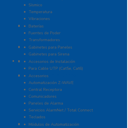
Sísmico
Temperatura
Vibraciones
Energía
Baterías
Fuentes de Poder
Transformadores
Gabinetes y Carcasas
Gabinetes para Paneles
Gabinetes para Sirena
Herramientas
Accesorios de Instalación
Para Cable UTP (Cat5e, Cat6)
Honeywell Total Connect
Accesorios
Automatización Z-WAVE
Central Receptora
Comunicadores
Paneles de Alarma
Servicios AlarmNet / Total Connect
Teclados
Módulos de Expansión
Módulos de Automatización