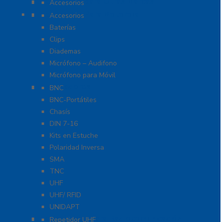
Accesorios para Otras Marcas
Accesorios
Accesorios Para Motorola
Accesorios
Baterías
Clips
Diademas
Micrófono – Audifono
Micrófono para Móvil
Adaptadores
BNC
BNC-Portátiles
Chasís
DIN 7-16
Kits en Estuche
Polaridad Inversa
SMA
TNC
UHF
UHF/ RFID
UNIDAPT
Repetidores para Radiocomunicación
Repetidor UHF