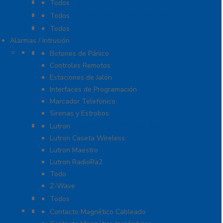
Probadores
Todos
Protección Contra Sobretensiones
Todos
Cables
Todos
Alarmas / Intrusión
Accesorios
Botones de Pánico
Controles Remotos
Estaciones de Jalón
Interfaces de Programación
Marcador Telefónico
Sirenas y Estrobos
Automatización – Casa Inteligente
Lutron
Lutron Caseta Wireless
Lutron Maestro
Lutron RadioRa2
Todo
Z-Wave
Cables
Todos
Contactos Magnéticos
Contacto Magnético Cableado