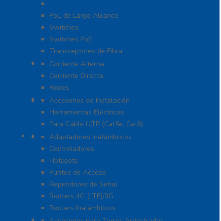
Inyectores PoE
PoE de Largo Alcance
Switches
Switches PoE
Transceptores de Fibra
Protección Contra Descargas
Corriente Alterna
Corriente Directa
Redes
Herramientas
Accesorios de Instalación
Herramientas Eléctricas
Para Cable UTP (Cat5e, Cat6)
Redes WIFI
Adaptadores Inalámbricos
Controladores
Hotspots
Puntos de Acceso
Repetidores de Señal
Routers 4G (LTE)/3G
Routers Inalámbricos
Torres y Mástiles
Accesorios para Torres Arriostradas