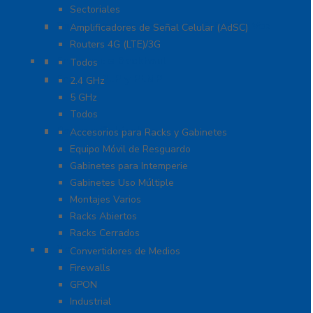
Sectoriales
Cobertura para Celular 4G LTE, 3G y Voz
Amplificadores de Señal Celular (AdSC)
Routers 4G (LTE)/3G
Enlaces de Backhaul
Todos
Enlaces PtP y PtMP
2.4 GHz
5 GHz
Todos
Racks y Gabinetes
Accesorios para Racks y Gabinetes
Equipo Móvil de Resguardo
Gabinetes para Intemperie
Gabinetes Uso Múltiple
Montajes Varios
Racks Abiertos
Racks Cerrados
Networking
Convertidores de Medios
Firewalls
GPON
Industrial