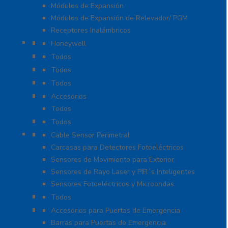
Módulos de Expansión
Módulos de Expansión de Relevador/ PGM
Receptores Inalámbricos
Megafonía y Audioevacuación
Honeywell
Paneles de Alarma
Todos
Protección Contra Sobretensiones
Todos
Videoverificación
Todos
Generadores de Niebla
Accesorios
Todos
Teclados
Todos
Protección Perimetral
Cable Sensor Perimetral
Carcasas para Detectores Fotoeléctricos
Sensores de Movimiento para Exterior
Sensores de Rayo Laser y PIR´s Inteligentes
Sensores Fotoeléctricos y Microondas
Señalamientos
Todos
Sistemas de Emergencia
Accesorios para Puertas de Emergencia
Barras para Puertas de Emergencia