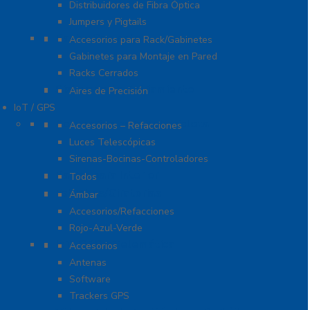
Distribuidores de Fibra Óptica
Jumpers y Pigtails
Rack y Gabinetes
Accesorios para Rack/Gabinetes
Gabinetes para Montaje en Pared
Racks Cerrados
Sistemas de Enfriamiento
Aires de Precisión
IoT / GPS
Accesorios para Motocicleta
Accesorios – Refacciones
Luces Telescópicas
Sirenas-Bocinas-Controladores
Barras para Interior
Todos
Estrobos/Giratorias
Ámbar
Accesorios/Refacciones
Rojo-Azul-Verde
IoT, GPS y Telemática
Accesorios
Antenas
Software
Trackers GPS