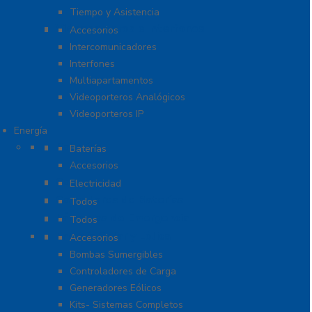
Tiempo y Asistencia
Videoporteros e Interfonos
Accesorios
Intercomunicadores
Interfones
Multiapartamentos
Videoporteros Analógicos
Videoporteros IP
Energía
Baterías
Baterías
Accesorios
Cables
Electricidad
Cargadores de Baterías
Todos
Lámparas de Emergencia
Todos
Energía Solar y Eólica
Accesorios
Bombas Sumergibles
Controladores de Carga
Generadores Eólicos
Kits- Sistemas Completos