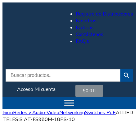
Registro de Distribuidores
Nosotros
Noticias
Contáctenos
FAQ’s
Acceso
Mi cuenta
$
0
0
Inicio
Redes y Audio-Video
Networking
Switches PoE
ALLIED
TELESIS AT-FS980M-18PS-10