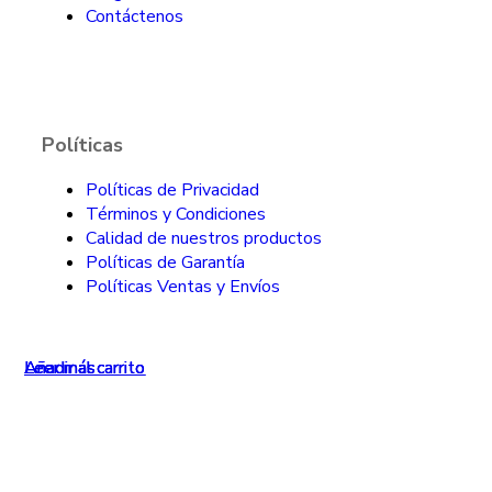
Contáctenos
Políticas
Políticas de Privacidad
Términos y Condiciones
Calidad de nuestros productos
Políticas de Garantía
Políticas Ventas y Envíos
Leer más
Leer más
Añadir al carrito
Añadir al carrito
Añadir al carrito
Leer más