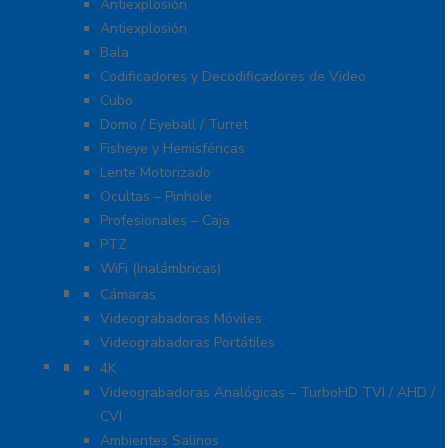
Antiexplosión
Antiexplosión
Bala
Codificadores y Decodificadores de Video
Cubo
Domo / Eyeball / Turret
Fisheye y Hemisféricas
Lente Motorizado
Ocultas – Pinhole
Profesionales – Caja
PTZ
WiFi (Inalámbricas)
Videograbadoras Móviles Y Portátiles
Cámaras
Videograbadoras Móviles
Videograbadoras Portátiles
Cámaras Y DVRs HD TurboHD / AHD / HD-TVI
4K
Videograbadoras Analógicas – TurboHD TVI / AHD /
CVI
Ambientes Salinos