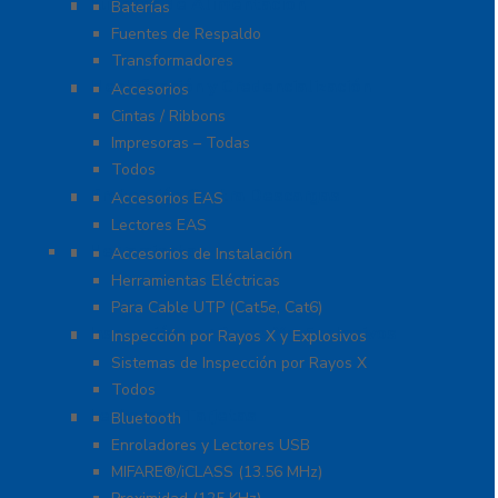
Fuentes de Alimentación
Baterías
Fuentes de Respaldo
Transformadores
Identificación y Credencialización
Accesorios
Cintas / Ribbons
Impresoras – Todas
Todos
Protección Contra Descargas
Accesorios EAS
Lectores EAS
Herramientas
Accesorios de Instalación
Herramientas Eléctricas
Para Cable UTP (Cat5e, Cat6)
Inspección por Rayos X y Explosivos
Inspección por Rayos X y Explosivos
Sistemas de Inspección por Rayos X
Todos
Lectoras y Tarjetas
Bluetooth
Enroladores y Lectores USB
MIFARE®/iCLASS (13.56 MHz)