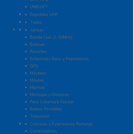
UNIDAPT
Repetidores para Radiocomunicación
Repetidor UHF
Radio Sobre Celular PoC
Todos
Antenas
Aéreas
Banda Civil (2-30MHz)
Bobinas
Resortes
Estaciones Base y Repetidores
GPS
Mástiles
Móviles
Marinas
Montajes y Divisores
Para Cobertura Celular
Radios Portátiles
Televisión
Aplicaciones y Soluciones
Consolas y Extensiones Remotas
Controladores