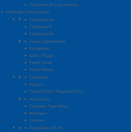
Teléfonos IP para Hoteles
Cableado Estructurado
Cable
Categoría 5e
Categoría 6
Categoría 6A
Cableado de Cobre
Cajas Superficiales
Faceplates
Jacks / Plugs
Patch Cords
Patch Panels
Canalización
Canaletas
Fijación
Tubería PVC / Registros PVC
Charola
Accesorios
Charolas Tipo Malla
Montajes
Uniones
Conectores
Para Redes RJ-45