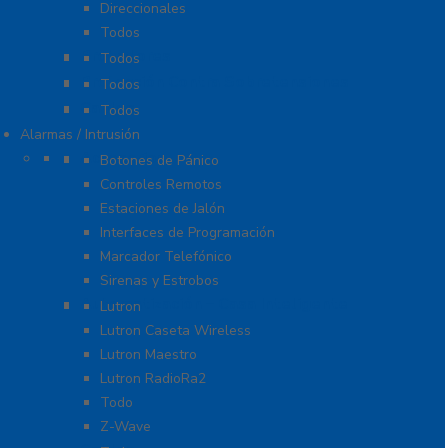
Direccionales
Todos
Probadores
Todos
Protección Contra Sobretensiones
Todos
Cables
Todos
Alarmas / Intrusión
Accesorios
Botones de Pánico
Controles Remotos
Estaciones de Jalón
Interfaces de Programación
Marcador Telefónico
Sirenas y Estrobos
Automatización – Casa Inteligente
Lutron
Lutron Caseta Wireless
Lutron Maestro
Lutron RadioRa2
Todo
Z-Wave