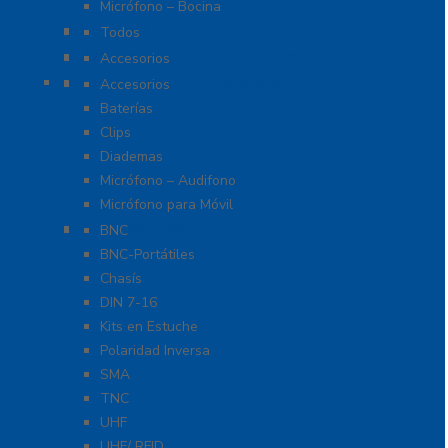
Micrófono – Bocina
Radios Amateur
Todos
Accesorios para Otras Marcas
Accesorios
Accesorios Para Motorola
Accesorios
Baterías
Clips
Diademas
Micrófono – Audifono
Micrófono para Móvil
Adaptadores
BNC
BNC-Portátiles
Chasís
DIN 7-16
Kits en Estuche
Polaridad Inversa
SMA
TNC
UHF
UHF/ RFID