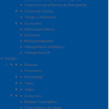
Accesorios para Puertas de Emergencia
Software De Asistencia
Control de Acceso
Tiempo y Asistencia
Videoporteros e Interfonos
Accesorios
Intercomunicadores
Interfones
Multiapartamentos
Videoporteros Analógicos
Videoporteros IP
Energía
Baterías
Baterías
Accesorios
Cables
Electricidad
Cargadores de Baterías
Todos
Lámparas de Emergencia
Todos
Energía Solar y Eólica
Accesorios
Bombas Sumergibles
Controladores de Carga