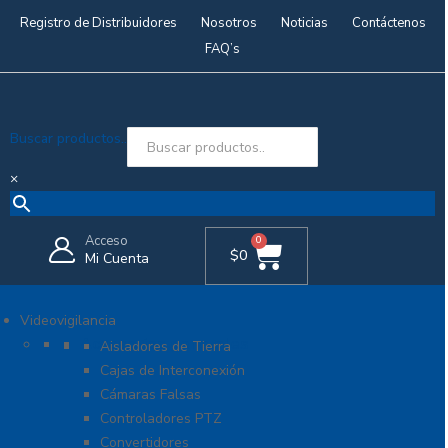
Registro de Distribuidores
Nosotros
Noticias
Contáctenos
FAQ’s
Buscar productos..
×
Acceso
0
$
0
Mi Cuenta
Videovigilancia
Accesorios generales
Aisladores de Tierra
Cajas de Interconexión
Cámaras Falsas
Controladores PTZ
Convertidores