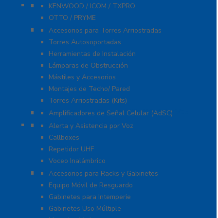
Refacciones
KENWOOD / ICOM / TXPRO
OTTO / PRYME
Torres y Mástiles
Accesorios para Torres Arriostradas
Torres Autosoportadas
Herramientas de Instalación
Lámparas de Obstrucción
Mástiles y Accesorios
Montajes de Techo/ Pared
Torres Arriostradas (Kits)
Cobertura para Celular 4G LTE, 3G y Voz
Amplificadores de Señal Celular (AdSC)
Soluciones RITRON
Alerta y Asistencia por Voz
Callboxes
Repetidor UHF
Voceo Inalámbrico
Racks y Gabinetes
Accesorios para Racks y Gabinetes
Equipo Móvil de Resguardo
Gabinetes para Intemperie
Gabinetes Uso Múltiple