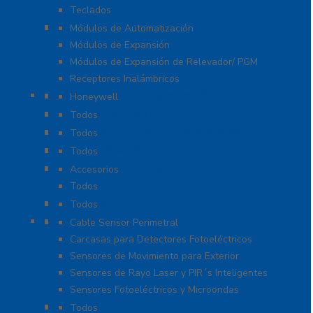
Teclados
Módulos de Expansión
Módulos de Automatización
Módulos de Expansión
Módulos de Expansión de Relevador/ PGM
Receptores Inalámbricos
Megafonía y Audioevacuación
Honeywell
Paneles de Alarma
Todos
Protección Contra Sobretensiones
Todos
Videoverificación
Todos
Generadores de Niebla
Accesorios
Todos
Teclados
Todos
Protección Perimetral
Cable Sensor Perimetral
Carcasas para Detectores Fotoeléctricos
Sensores de Movimiento para Exterior
Sensores de Rayo Laser y PIR´s Inteligentes
Sensores Fotoeléctricos y Microondas
Señalamientos
Todos