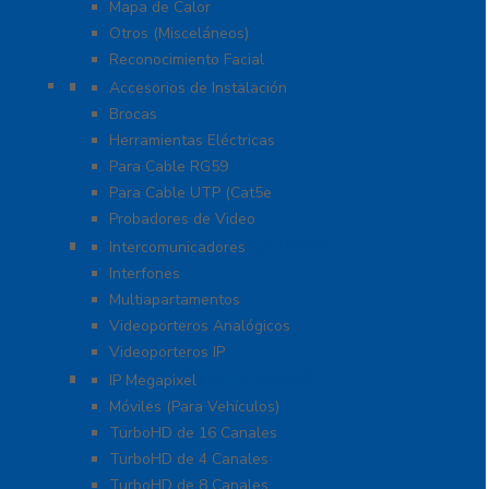
Mapa de Calor
Otros (Misceláneos)
Reconocimiento Facial
Herramientas
Accesorios de Instalación
Brocas
Herramientas Eléctricas
Para Cable RG59
Para Cable UTP (Cat5e
Probadores de Video
Video Porteros E Interfonos
Intercomunicadores
Interfones
Multiapartamentos
Videoporteros Analógicos
Videoporteros IP
Kits- Sistemas Completos
IP Megapixel
Móviles (Para Vehículos)
TurboHD de 16 Canales
TurboHD de 4 Canales
TurboHD de 8 Canales