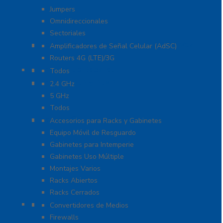
Jumpers
Omnidireccionales
Sectoriales
Cobertura para Celular 4G LTE, 3G y Voz
Amplificadores de Señal Celular (AdSC)
Routers 4G (LTE)/3G
Enlaces de Backhaul
Todos
Enlaces PtP y PtMP
2.4 GHz
5 GHz
Todos
Racks y Gabinetes
Accesorios para Racks y Gabinetes
Equipo Móvil de Resguardo
Gabinetes para Intemperie
Gabinetes Uso Múltiple
Montajes Varios
Racks Abiertos
Racks Cerrados
Networking
Convertidores de Medios
Firewalls