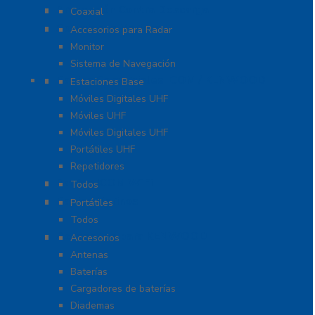
Protección Contra Descarga
Coaxial
Soluciones Marinas
Accesorios para Radar
Monitor
Sistema de Navegación
Radios Comerciales ICOM / KENWOOD
Estaciones Base
Móviles Digitales UHF
Móviles UHF
Móviles Digitales UHF
Portátiles UHF
Repetidores
Radios ICOM WiFi
Todos
Radios Marinos
Portátiles
Todos
Accesorios para KENWOOD
Accesorios
Antenas
Baterías
Cargadores de baterías
Diademas