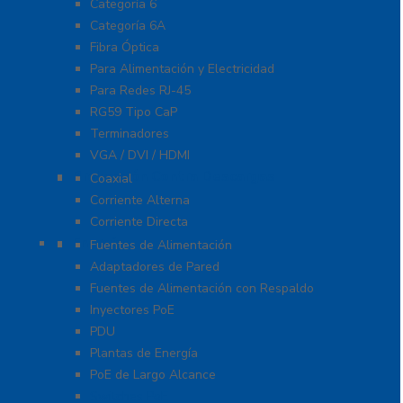
Categoría 6
Categoría 6A
Fibra Óptica
Para Alimentación y Electricidad
Para Redes RJ-45
RG59 Tipo CaP
Terminadores
VGA / DVI / HDMI
Protección Contra Descargas
Coaxial
Corriente Alterna
Corriente Directa
Energía
Fuentes de Alimentación
Adaptadores de Pared
Fuentes de Alimentación con Respaldo
Inyectores PoE
PDU
Plantas de Energía
PoE de Largo Alcance
Switches PoE