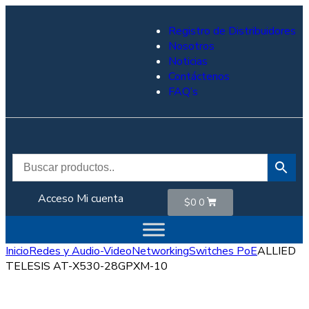
Registro de Distribuidores
Nosotros
Noticias
Contáctenos
FAQ’s
Acceso
Mi cuenta
$
0
0
Inicio
Redes y Audio-Video
Networking
Switches PoE
ALLIED
TELESIS AT-X530-28GPXM-10