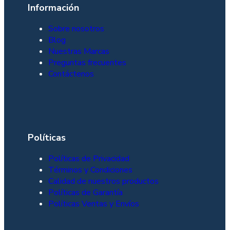
Información
Sobre nosotros
Blog
Nuestras Marcas
Preguntas frecuentes
Contáctenos
Políticas
Políticas de Privacidad
Términos y Condiciones
Calidad de nuestros productos
Políticas de Garantía
Políticas Ventas y Envíos
Leer más
Leer más
Leer más
Leer más
Añadir al carrito
Leer más