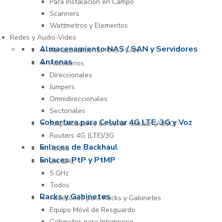
Para Instalación en Campo
Scanners
Wattmetros y Elementos
Redes y Audio-Video
Almacenamiento NAS / SAN y Servidores
Almacenamiento NAS / SAN
Antenas
Accesorios
Direccionales
Jumpers
Omnidireccionales
Sectoriales
Cobertura para Celular 4G LTE, 3G y Voz
Amplificadores de Señal Celular (AdSC)
Routers 4G (LTE)/3G
Enlaces de Backhaul
Todos
Enlaces PtP y PtMP
2.4 GHz
5 GHz
Todos
Racks y Gabinetes
Accesorios para Racks y Gabinetes
Equipo Móvil de Resguardo
Gabinetes para Intemperie