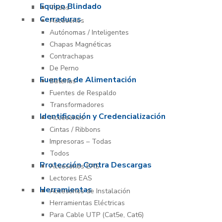
Equipo Blindado
Todos
Cerraduras
Accesorios
Autónomas / Inteligentes
Chapas Magnéticas
Contrachapas
De Perno
Fuentes de Alimentación
Baterías
Fuentes de Respaldo
Transformadores
Identificación y Credencialización
Accesorios
Cintas / Ribbons
Impresoras – Todas
Todos
Protección Contra Descargas
Accesorios EAS
Lectores EAS
Herramientas
Accesorios de Instalación
Herramientas Eléctricas
Para Cable UTP (Cat5e, Cat6)