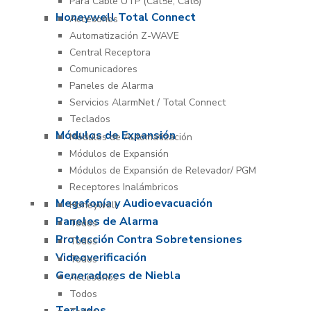
Para Cable UTP (Cat5e, Cat6)
Honeywell Total Connect
Accesorios
Automatización Z-WAVE
Central Receptora
Comunicadores
Paneles de Alarma
Servicios AlarmNet / Total Connect
Teclados
Módulos de Expansión
Módulos de Automatización
Módulos de Expansión
Módulos de Expansión de Relevador/ PGM
Receptores Inalámbricos
Megafonía y Audioevacuación
Honeywell
Paneles de Alarma
Todos
Protección Contra Sobretensiones
Todos
Videoverificación
Todos
Generadores de Niebla
Accesorios
Todos
Teclados