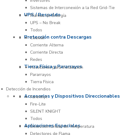
Inversores
Sistemas de Interconexión a la Red Grid-Tie
UPS / Respaldo
Plantas de Energía
UPS – No Break
Todos
Protección contra Descargas
Coaxial
Corriente Alterna
Corriente Directa
Redes
Tierra Física y Pararrayos
Accesorios para Instalación
Pararrayos
Tierra Física
Detección de Incendios
Accesorios y Dispositivos Direccionables
Farenhyt
Fire-Lite
SILENT KNIGHT
Todos
Aplicaciones Especiales
Detección Lineal de Temperatura
Detectores de Flama