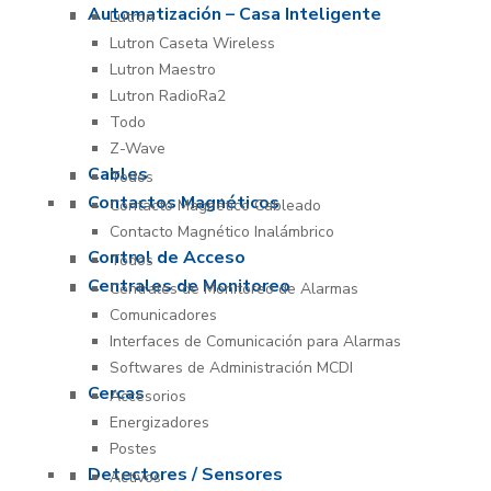
Automatización – Casa Inteligente
Lutron
Lutron Caseta Wireless
Lutron Maestro
Lutron RadioRa2
Todo
Z-Wave
Cables
Todos
Contactos Magnéticos
Contacto Magnético Cableado
Contacto Magnético Inalámbrico
Control de Acceso
Todos
Centrales de Monitoreo
Centrales de Monitoreo de Alarmas
Comunicadores
Interfaces de Comunicación para Alarmas
Softwares de Administración MCDI
Cercas
Accesorios
Energizadores
Postes
Detectores / Sensores
Activos