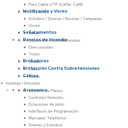
Para Cable UTP (Cat5e, Cat6)
Notificación y Voceo
Accesorios
Estrobos / Sirenas / Bocinas / Campanas
Voceo
Señalamientos
Todos
Paneles de Incendio
Dispositivos Convencionales
Direccionales
Todos
Probadores
Todos
Protección Contra Sobretensiones
Todos
Cables
Todos
Alarmas / Intrusión
Accesorios
Botones de Pánico
Controles Remotos
Estaciones de Jalón
Interfaces de Programación
Marcador Telefónico
Sirenas y Estrobos