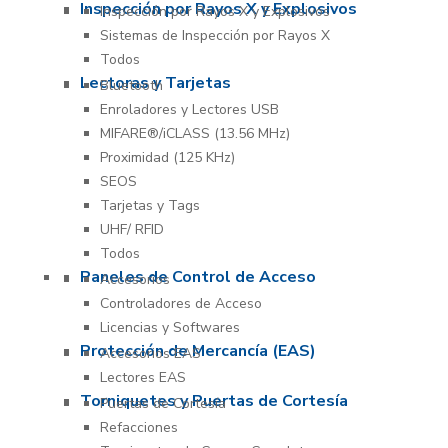
Inspección por Rayos X y Explosivos
Inspección por Rayos X y Explosivos
Sistemas de Inspección por Rayos X
Todos
Lectoras y Tarjetas
Bluetooth
Enroladores y Lectores USB
MIFARE®/iCLASS (13.56 MHz)
Proximidad (125 KHz)
SEOS
Tarjetas y Tags
UHF/ RFID
Todos
Paneles de Control de Acceso
Accesorios
Controladores de Acceso
Licencias y Softwares
Protección de Mercancía (EAS)
Accesorios EAS
Lectores EAS
Torniquetes y Puertas de Cortesía
Puertas de Cortesía
Refacciones