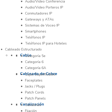
Audio/Video Conferencia
Audio/Video Porteros IP
Conmutadores IP
Gateways y ATAs
Sistemas de Voceo IP
Smartphones
Teléfonos IP
Teléfonos IP para Hoteles
Cableado Estructurado
Cable
Categoría 5e
Categoría 6
Categoría 6A
Cableado de Cobre
Cajas Superficiales
Faceplates
Jacks / Plugs
Patch Cords
Patch Panels
Canalización
Canaletas
Fijación