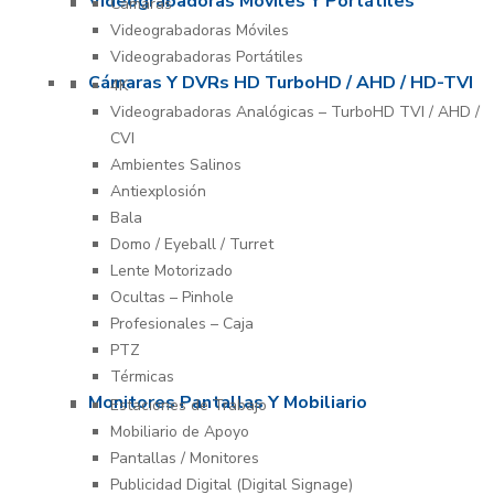
Videograbadoras Móviles Y Portátiles
Cámaras
Videograbadoras Móviles
Videograbadoras Portátiles
Cámaras Y DVRs HD TurboHD / AHD / HD-TVI
4K
Videograbadoras Analógicas – TurboHD TVI / AHD /
CVI
Ambientes Salinos
Antiexplosión
Bala
Domo / Eyeball / Turret
Lente Motorizado
Ocultas – Pinhole
Profesionales – Caja
PTZ
Térmicas
Monitores Pantallas Y Mobiliario
Estaciones de Trabajo
Mobiliario de Apoyo
Pantallas / Monitores
Publicidad Digital (Digital Signage)