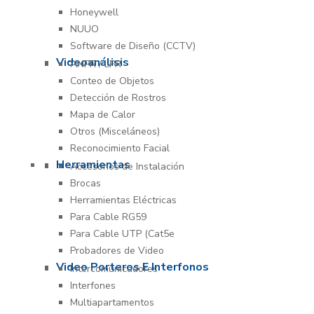
Honeywell
NUUO
Software de Diseño (CCTV)
Videoanálisis
ANPR / LPR
Conteo de Objetos
Detección de Rostros
Mapa de Calor
Otros (Misceláneos)
Reconocimiento Facial
Herramientas
Accesorios de Instalación
Brocas
Herramientas Eléctricas
Para Cable RG59
Para Cable UTP (Cat5e
Probadores de Video
Video Porteros E Interfonos
Intercomunicadores
Interfones
Multiapartamentos