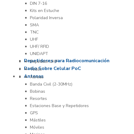
DIN 7-16
Kits en Estuche
Polaridad Inversa
SMA
TNC
UHF
UHF/ RFID
UNIDAPT
Repetidores para Radiocomunicación
Repetidor UHF
Radio Sobre Celular PoC
Todos
Antenas
Aéreas
Banda Civil (2-30MHz)
Bobinas
Resortes
Estaciones Base y Repetidores
GPS
Mástiles
Móviles