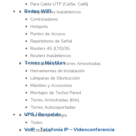
Para Cable UTP (Cat5e, Cat6)
Redes WIFI
Adaptadores Inalámbricos
Controladores
Hotspots
Puntos de Acceso
Repetidores de Señal
Routers 4G (LTE)/3G
Routers Inalámbricos
Torres y Mástiles
Accesorios para Torres Arriostradas
Herramientas de Instalación
Lámparas de Obstrucción
Mástiles y Accesorios
Montajes de Techo/ Pared
Torres Arriostradas (Kits)
Torres Autosoportadas
UPS / Respaldo
Plantas de Energía
Todos
VoIP – Telefonía IP – Videoconferencia
Accesorios