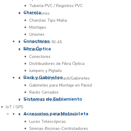
Tubería PVC / Registros PVC
Charola
Accesorios
Charolas Tipo Malla
Montajes
Uniones
Conectores
Para Redes RJ-45
Fibra Óptica
Cable
Conectores
Distribuidores de Fibra Óptica
Jumpers y Pigtails
Rack y Gabinetes
Accesorios para Rack/Gabinetes
Gabinetes para Montaje en Pared
Racks Cerrados
Sistemas de Enfriamiento
Aires de Precisión
IoT / GPS
Accesorios para Motocicleta
Accesorios – Refacciones
Luces Telescópicas
Sirenas-Bocinas-Controladores