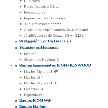
Duplexers
Filtros Activos a Cristal
Preselectores
Repuestos para Duplexers
TTA y Multiacopladores
Accesorios Amplificadores Celular/Nextel
Amplificadores de Celular 3G y 4G LTE
Protección Contra Descarga
Coaxial
Soluciones Marinas
Accesorios para Radar
Monitor
Sistema de Navegación
Radios Comerciales ICOM / KENWOOD
Estaciones Base
Móviles Digitales UHF
Móviles UHF
Móviles Digitales UHF
Portátiles UHF
Repetidores
Radios ICOM WiFi
Todos
Radios Marinos
Portátiles