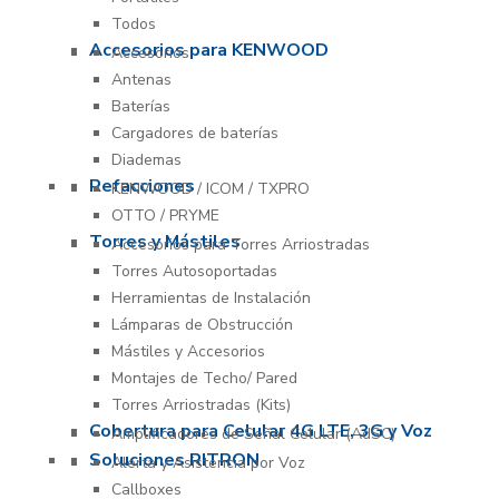
Todos
Accesorios para KENWOOD
Accesorios
Antenas
Baterías
Cargadores de baterías
Diademas
Refacciones
KENWOOD / ICOM / TXPRO
OTTO / PRYME
Torres y Mástiles
Accesorios para Torres Arriostradas
Torres Autosoportadas
Herramientas de Instalación
Lámparas de Obstrucción
Mástiles y Accesorios
Montajes de Techo/ Pared
Torres Arriostradas (Kits)
Cobertura para Celular 4G LTE, 3G y Voz
Amplificadores de Señal Celular (AdSC)
Soluciones RITRON
Alerta y Asistencia por Voz
Callboxes