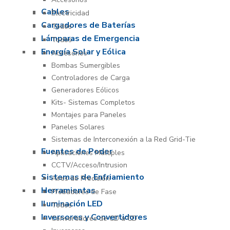
Cables
Electricidad
Cargadores de Baterías
Todos
Lámparas de Emergencia
Todos
Energía Solar y Eólica
Accesorios
Bombas Sumergibles
Controladores de Carga
Generadores Eólicos
Kits- Sistemas Completos
Montajes para Paneles
Paneles Solares
Sistemas de Interconexión a la Red Grid-Tie
Fuentes de Poder
Aplicaciones Múltiples
CCTV/Acceso/Intrusion
Sistemas de Enfriamiento
Aires de Precisión
Herramientas
Probadores de Fase
Iluminación LED
Todos
Inversores y Convertidores
Convertidores de CD a CD