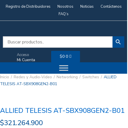
Registro de Distribuidores
Nosotros
Noticias
Contáctenos
FAQ’s
Acceso
$
0
0
Mi Cuenta
Inicio
Redes y Audio-Video
Networking
Switches
ALLIED
TELESIS AT-SBX908GEN2-B01
ALLIED TELESIS AT-SBX908GEN2-B01
$
321.264.900