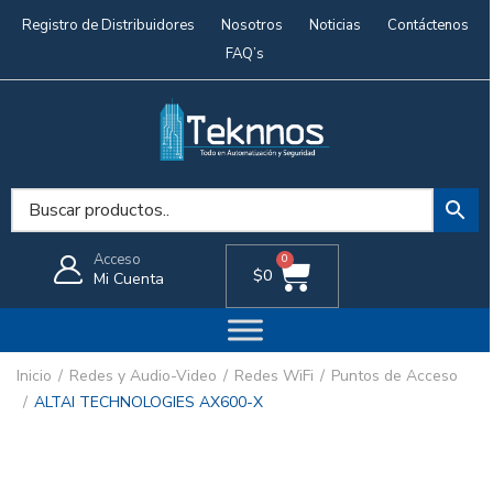
Registro de Distribuidores
Nosotros
Noticias
Contáctenos
FAQ’s
Acceso
0
$
0
Mi Cuenta
Inicio
Redes y Audio-Video
Redes WiFi
Puntos de Acceso
ALTAI TECHNOLOGIES AX600-X