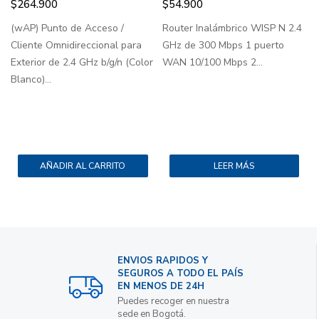
$
264.900
$
54.900
(wAP) Punto de Acceso /
Router Inalámbrico WISP N 2.4
H
Cliente Omnidireccional para
GHz de 300 Mbps 1 puerto
c
Exterior de 2.4 GHz b/g/n (Color
WAN 10/100 Mbps 2...
T
Blanco)...
b
c
AÑADIR AL CARRITO
LEER MÁS
ENVIOS RAPIDOS Y
SEGUROS A TODO EL PAÍS
EN MENOS DE 24H
Puedes recoger en nuestra
sede en Bogotá.