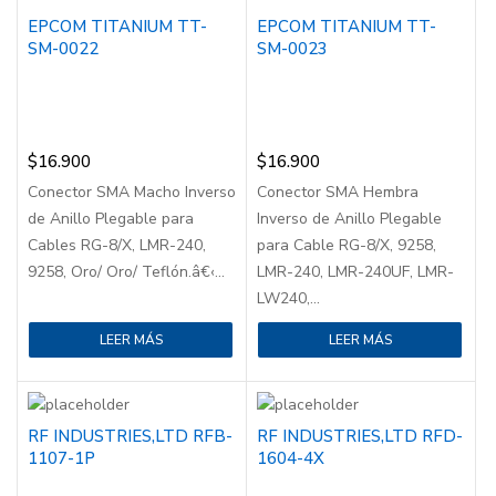
EPCOM TITANIUM TT-
EPCOM TITANIUM TT-
SM-0022
SM-0023
$
16.900
$
16.900
Conector SMA Macho Inverso
Conector SMA Hembra
de Anillo Plegable para
Inverso de Anillo Plegable
Cables RG-8/X, LMR-240,
para Cable RG-8/X, 9258,
9258, Oro/ Oro/ Teflón.â€‹...
LMR-240, LMR-240UF, LMR-
LW240,...
LEER MÁS
LEER MÁS
RF INDUSTRIES,LTD RFB-
RF INDUSTRIES,LTD RFD-
1107-1P
1604-4X