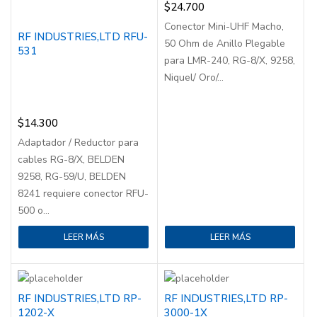
$
24.700
Conector Mini-UHF Macho,
RF INDUSTRIES,LTD RFU-
50 Ohm de Anillo Plegable
531
para LMR-240, RG-8/X, 9258,
Niquel/ Oro/...
$
14.300
Adaptador / Reductor para
cables RG-8/X, BELDEN
9258, RG-59/U, BELDEN
8241 requiere conector RFU-
500 o...
LEER MÁS
LEER MÁS
RF INDUSTRIES,LTD RP-
RF INDUSTRIES,LTD RP-
1202-X
3000-1X