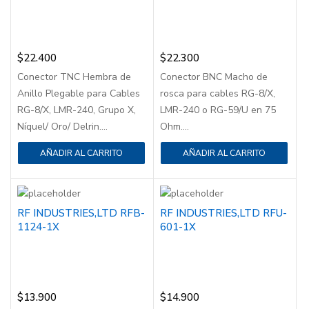
$
22.400
$
22.300
Conector TNC Hembra de
Conector BNC Macho de
Anillo Plegable para Cables
rosca para cables RG-8/X,
RG-8/X, LMR-240, Grupo X,
LMR-240 o RG-59/U en 75
Níquel/ Oro/ Delrin....
Ohm....
AÑADIR AL CARRITO
AÑADIR AL CARRITO
RF INDUSTRIES,LTD RFB-
RF INDUSTRIES,LTD RFU-
1124-1X
601-1X
$
13.900
$
14.900