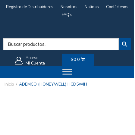
Registro de Distribuidores
Nosotros
Noticias
Contáctenos
FAQ’s
Acceso
$
0
0
Mi Cuenta
Inicio
ADEMCO (HONEYWELL) HCD5WIH