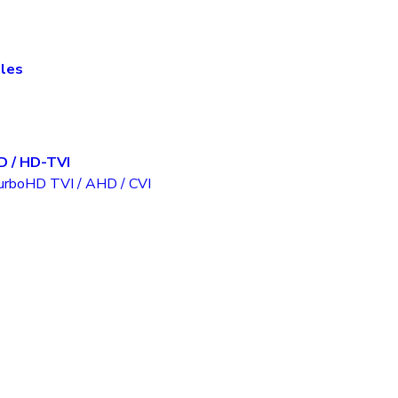
iles
D / HD-TVI
TurboHD TVI / AHD / CVI