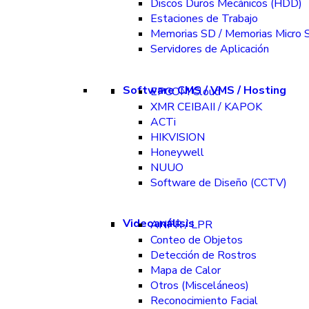
Discos Duros Mecánicos (HDD)
Estaciones de Trabajo
Memorias SD / Memorias Micro 
Servidores de Aplicación
Software CMS / VMS / Hosting
EPCOM Cloud
XMR CEIBAII / KAPOK
ACTi
HIKVISION
Honeywell
NUUO
Software de Diseño (CCTV)
Videoanálisis
ANPR / LPR
Conteo de Objetos
Detección de Rostros
Mapa de Calor
Otros (Misceláneos)
Reconocimiento Facial