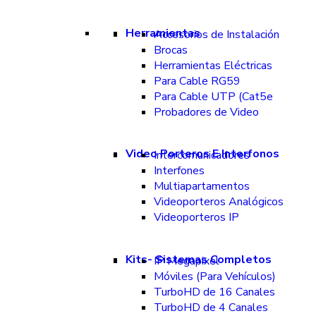
Herramientas
Accesorios de Instalación
Brocas
Herramientas Eléctricas
Para Cable RG59
Para Cable UTP (Cat5e
Probadores de Video
Video Porteros E Interfonos
Intercomunicadores
Interfones
Multiapartamentos
Videoporteros Analógicos
Videoporteros IP
Kits- Sistemas Completos
IP Megapixel
Móviles (Para Vehículos)
TurboHD de 16 Canales
TurboHD de 4 Canales