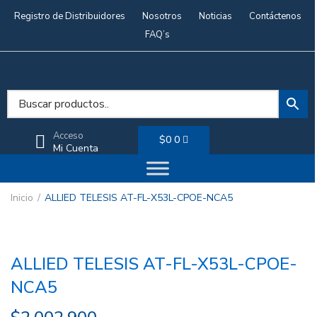
Registro de Distribuidores
Nosotros
Noticias
Contáctenos
FAQ’s
Acceso
$
0
0
Mi Cuenta
Inicio
ALLIED TELESIS AT-FL-X53L-CPOE-NCA5
ALLIED TELESIS AT-FL-X53L-CPOE-
NCA5