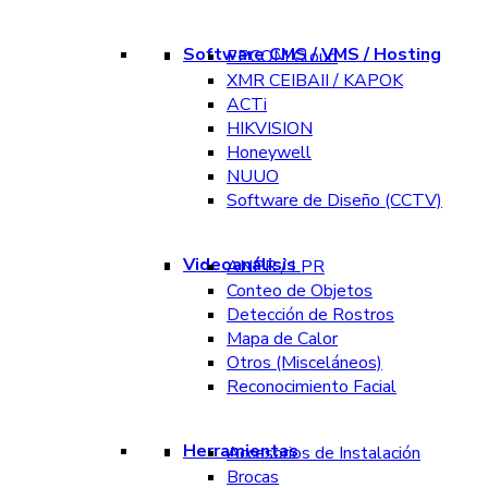
Software CMS / VMS / Hosting
EPCOM Cloud
XMR CEIBAII / KAPOK
ACTi
HIKVISION
Honeywell
NUUO
Software de Diseño (CCTV)
Videoanálisis
ANPR / LPR
Conteo de Objetos
Detección de Rostros
Mapa de Calor
Otros (Misceláneos)
Reconocimiento Facial
Herramientas
Accesorios de Instalación
Brocas