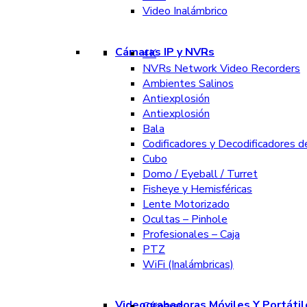
Video Inalámbrico
Cámaras IP y NVRs
4K
NVRs Network Video Recorders
Ambientes Salinos
Antiexplosión
Antiexplosión
Bala
Codificadores y Decodificadores d
Cubo
Domo / Eyeball / Turret
Fisheye y Hemisféricas
Lente Motorizado
Ocultas – Pinhole
Profesionales – Caja
PTZ
WiFi (Inalámbricas)
Videograbadoras Móviles Y Portátil
Cámaras