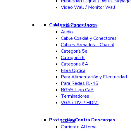
Publicidad Digital (Digital Signage
Video Wall / Monitor Wall
Cables Y Conectores
Adaptador a RCA
Audio
Cable Coaxial y Conectores
Cables Armados – Coaxial
Categoría 5e
Categoría 6
Categoría 6A
Fibra Óptica
Para Alimentación y Electricidad
Para Redes RJ-45
RG59 Tipo CaP
Terminadores
VGA / DVI / HDMI
Protección Contra Descargas
Coaxial
Corriente Alterna