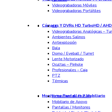
Videograbadoras Móviles
Videograbadoras Portátiles
Cámaras Y DVRs HD TurboHD / AHD 
4K
Videograbadoras Analógicas – Tu
Ambientes Salinos
Antiexplosión
Bala
Domo / Eyeball / Turret
Lente Motorizado
Ocultas – Pinhole
Profesionales – Caja
PTZ
Térmicas
Monitores Pantallas Y Mobiliario
Estaciones de Trabajo
Mobiliario de Apoyo
Pantallas / Monitores