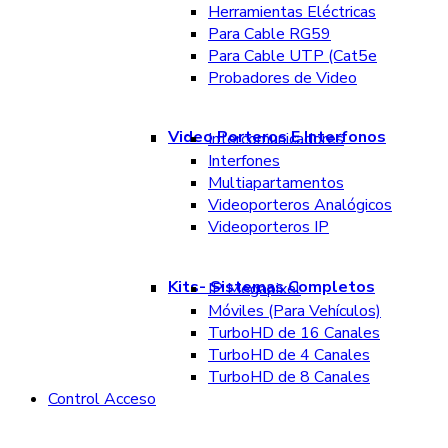
Herramientas Eléctricas
Para Cable RG59
Para Cable UTP (Cat5e
Probadores de Video
Video Porteros E Interfonos
Intercomunicadores
Interfones
Multiapartamentos
Videoporteros Analógicos
Videoporteros IP
Kits- Sistemas Completos
IP Megapixel
Móviles (Para Vehículos)
TurboHD de 16 Canales
TurboHD de 4 Canales
TurboHD de 8 Canales
Control Acceso