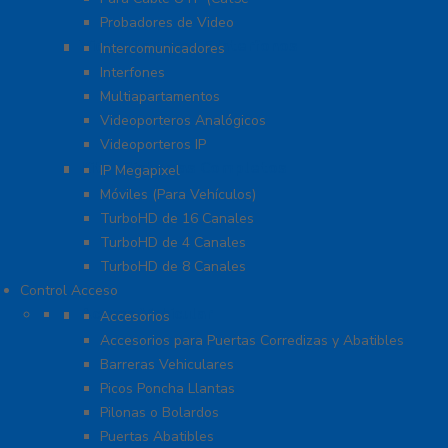
Probadores de Video
Video Porteros E Interfonos
Intercomunicadores
Interfones
Multiapartamentos
Videoporteros Analógicos
Videoporteros IP
Kits- Sistemas Completos
IP Megapixel
Móviles (Para Vehículos)
TurboHD de 16 Canales
TurboHD de 4 Canales
TurboHD de 8 Canales
Control Acceso
Acceso Vehicular
Accesorios
Accesorios para Puertas Corredizas y Abatibles
Barreras Vehiculares
Picos Poncha Llantas
Pilonas o Bolardos
Puertas Abatibles