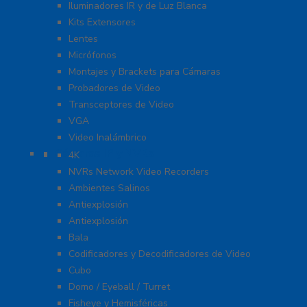
Iluminadores IR y de Luz Blanca
Kits Extensores
Lentes
Micrófonos
Montajes y Brackets para Cámaras
Probadores de Video
Transceptores de Video
VGA
Video Inalámbrico
Cámaras IP y NVRs
4K
NVRs Network Video Recorders
Ambientes Salinos
Antiexplosión
Antiexplosión
Bala
Codificadores y Decodificadores de Video
Cubo
Domo / Eyeball / Turret
Fisheye y Hemisféricas