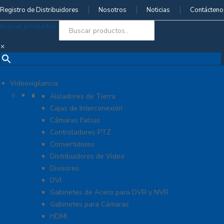
Registro de Distribuidores
Nosotros
Noticias
Contácteno
Buscar productos..
×
Videovigilancia
Accesorios generales
Aisladores de Tierra
Cajas de Interconexión
Cámaras Falsas
Controladores PTZ
Convertidores
Distribuidores de Video
Divisores
DVI
Gabinetes de Acero para DVR y NVR
Gabinetes para Cámaras
HDMI