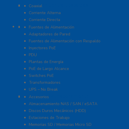
Protección Contra Descargas
Coaxial
Corriente Alterna
Corriente Directa
Energía
Fuentes de Alimentación
Adaptadores de Pared
Fuentes de Alimentación con Respaldo
Inyectores PoE
PDU
Plantas de Energía
PoE de Largo Alcance
Switches PoE
Transformadores
UPS – No Break
Servidores / Almacenamiento
Accesorios
Almacenamiento NAS / SAN / eSATA
Discos Duros Mecánicos (HDD)
Estaciones de Trabajo
Memorias SD / Memorias Micro SD