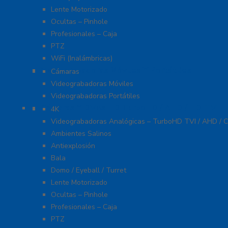
Lente Motorizado
Ocultas – Pinhole
Profesionales – Caja
PTZ
WiFi (Inalámbricas)
Videograbadoras Móviles Y Portátiles
Cámaras
Videograbadoras Móviles
Videograbadoras Portátiles
Cámaras Y DVRs HD TurboHD / AHD / HD-TVI
4K
Videograbadoras Analógicas – TurboHD TVI / AHD / C
Ambientes Salinos
Antiexplosión
Bala
Domo / Eyeball / Turret
Lente Motorizado
Ocultas – Pinhole
Profesionales – Caja
PTZ