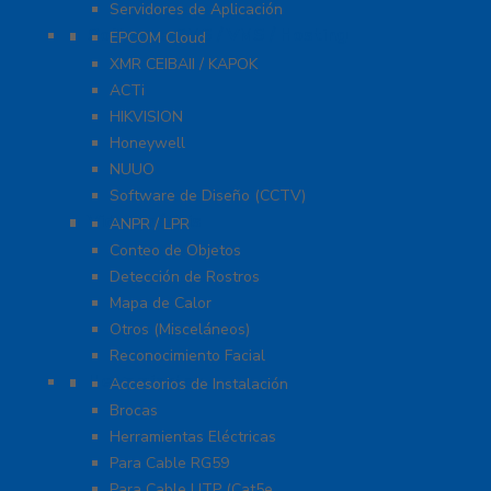
Servidores de Aplicación
Software CMS / VMS / Hosting
EPCOM Cloud
XMR CEIBAII / KAPOK
ACTi
HIKVISION
Honeywell
NUUO
Software de Diseño (CCTV)
Videoanálisis
ANPR / LPR
Conteo de Objetos
Detección de Rostros
Mapa de Calor
Otros (Misceláneos)
Reconocimiento Facial
Herramientas
Accesorios de Instalación
Brocas
Herramientas Eléctricas
Para Cable RG59
Para Cable UTP (Cat5e