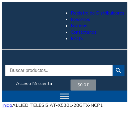
Registro de Distribuidores
Nosotros
Noticias
Contáctenos
FAQ’s
Acceso
Mi cuenta
$
0
0
Inicio
ALLIED TELESIS AT-X530L-28GTX-NCP1