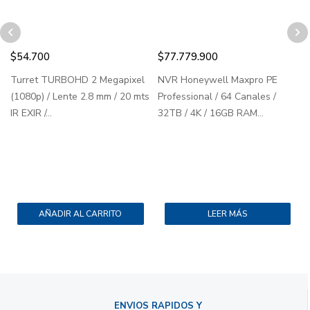
$
54.700
$
77.779.900
Turret TURBOHD 2 Megapixel
NVR Honeywell Maxpro PE
T
(1080p) / Lente 2.8 mm / 20 mts
Professional / 64 Canales /
M
IR EXIR /...
32TB / 4K / 16GB RAM...
AÑADIR AL CARRITO
LEER MÁS
ENVIOS RAPIDOS Y