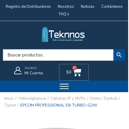
Registro de Distribuidores
Nosotros
Noticias
Contáctenos
FAQ’s
Acceso
0
$
0
Mi Cuenta
Inicio
Videovigilancia
Cámaras IP y NVRs
Domo / Eyeball /
Turret
EPCOM PROFESSIONAL E8-TURBO-G2W