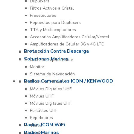
Duplexers
Filtros Activos a Cristal
Preselectores
Repuestos para Duplexers
TTA y Multiacopladores
Accesorios Amplificadores Celular/Nextel
Amplificadores de Celular 3G y 4G LTE
Protección Contra Descarga
Coaxial
Soluciones Marinas
Accesorios para Radar
Monitor
Sistema de Navegación
Radios Comerciales ICOM / KENWOOD
Estaciones Base
Móviles Digitales UHF
Móviles UHF
Móviles Digitales UHF
Portátiles UHF
Repetidores
Radios ICOM WiFi
Todos
Radios Marinos
Portátiles