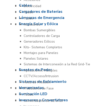
Cables
Electricidad
Cargadores de Baterías
Todos
Lámparas de Emergencia
Todos
Energía Solar y Eólica
Accesorios
Bombas Sumergibles
Controladores de Carga
Generadores Eólicos
Kits- Sistemas Completos
Montajes para Paneles
Paneles Solares
Sistemas de Interconexión a la Red Grid-Tie
Fuentes de Poder
Aplicaciones Múltiples
CCTV/Acceso/Intrusion
Sistemas de Enfriamiento
Aires de Precisión
Herramientas
Probadores de Fase
Iluminación LED
Todos
Inversores y Convertidores
Convertidores de CD a CD