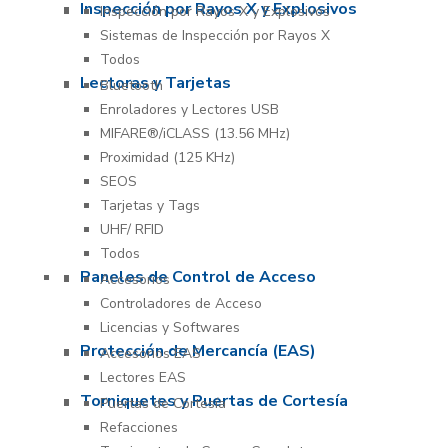
Inspección por Rayos X y Explosivos
Inspección por Rayos X y Explosivos
Sistemas de Inspección por Rayos X
Todos
Lectoras y Tarjetas
Bluetooth
Enroladores y Lectores USB
MIFARE®/iCLASS (13.56 MHz)
Proximidad (125 KHz)
SEOS
Tarjetas y Tags
UHF/ RFID
Todos
Paneles de Control de Acceso
Accesorios
Controladores de Acceso
Licencias y Softwares
Protección de Mercancía (EAS)
Accesorios EAS
Lectores EAS
Torniquetes y Puertas de Cortesía
Puertas de Cortesía
Refacciones