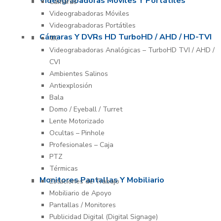
Videograbadoras Móviles Y Portátiles
Cámaras
Videograbadoras Móviles
Videograbadoras Portátiles
Cámaras Y DVRs HD TurboHD / AHD / HD-TVI
4K
Videograbadoras Analógicas – TurboHD TVI / AHD /
CVI
Ambientes Salinos
Antiexplosión
Bala
Domo / Eyeball / Turret
Lente Motorizado
Ocultas – Pinhole
Profesionales – Caja
PTZ
Térmicas
Monitores Pantallas Y Mobiliario
Estaciones de Trabajo
Mobiliario de Apoyo
Pantallas / Monitores
Publicidad Digital (Digital Signage)