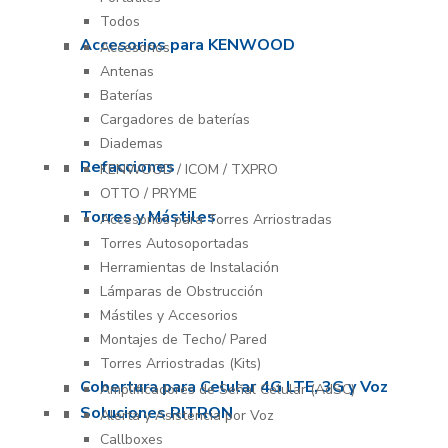
Todos
Accesorios para KENWOOD
Accesorios
Antenas
Baterías
Cargadores de baterías
Diademas
Refacciones
KENWOOD / ICOM / TXPRO
OTTO / PRYME
Torres y Mástiles
Accesorios para Torres Arriostradas
Torres Autosoportadas
Herramientas de Instalación
Lámparas de Obstrucción
Mástiles y Accesorios
Montajes de Techo/ Pared
Torres Arriostradas (Kits)
Cobertura para Celular 4G LTE, 3G y Voz
Amplificadores de Señal Celular (AdSC)
Soluciones RITRON
Alerta y Asistencia por Voz
Callboxes