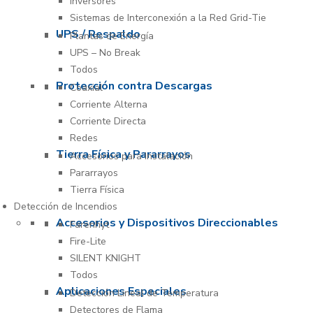
Inversores
Sistemas de Interconexión a la Red Grid-Tie
UPS / Respaldo
Plantas de Energía
UPS – No Break
Todos
Protección contra Descargas
Coaxial
Corriente Alterna
Corriente Directa
Redes
Tierra Física y Pararrayos
Accesorios para Instalación
Pararrayos
Tierra Física
Detección de Incendios
Accesorios y Dispositivos Direccionables
Farenhyt
Fire-Lite
SILENT KNIGHT
Todos
Aplicaciones Especiales
Detección Lineal de Temperatura
Detectores de Flama