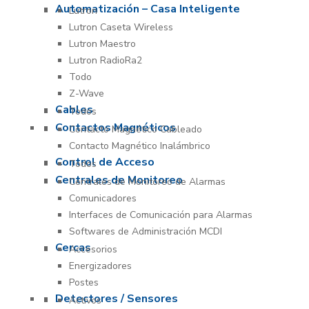
Automatización – Casa Inteligente
Lutron
Lutron Caseta Wireless
Lutron Maestro
Lutron RadioRa2
Todo
Z-Wave
Cables
Todos
Contactos Magnéticos
Contacto Magnético Cableado
Contacto Magnético Inalámbrico
Control de Acceso
Todos
Centrales de Monitoreo
Centrales de Monitoreo de Alarmas
Comunicadores
Interfaces de Comunicación para Alarmas
Softwares de Administración MCDI
Cercas
Accesorios
Energizadores
Postes
Detectores / Sensores
Activos