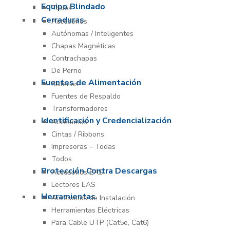
Equipo Blindado
Todos
Cerraduras
Accesorios
Autónomas / Inteligentes
Chapas Magnéticas
Contrachapas
De Perno
Fuentes de Alimentación
Baterías
Fuentes de Respaldo
Transformadores
Identificación y Credencialización
Accesorios
Cintas / Ribbons
Impresoras – Todas
Todos
Protección Contra Descargas
Accesorios EAS
Lectores EAS
Herramientas
Accesorios de Instalación
Herramientas Eléctricas
Para Cable UTP (Cat5e, Cat6)