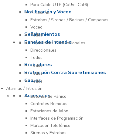
Para Cable UTP (Cat5e, Cat6)
Notificación y Voceo
Accesorios
Estrobos / Sirenas / Bocinas / Campanas
Voceo
Señalamientos
Todos
Paneles de Incendio
Dispositivos Convencionales
Direccionales
Todos
Probadores
Todos
Protección Contra Sobretensiones
Todos
Cables
Todos
Alarmas / Intrusión
Accesorios
Botones de Pánico
Controles Remotos
Estaciones de Jalón
Interfaces de Programación
Marcador Telefónico
Sirenas y Estrobos