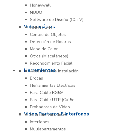
Honeywell
NUUO
Software de Diseño (CCTV)
Videoanálisis
ANPR / LPR
Conteo de Objetos
Detección de Rostros
Mapa de Calor
Otros (Misceláneos)
Reconocimiento Facial
Herramientas
Accesorios de Instalación
Brocas
Herramientas Eléctricas
Para Cable RG59
Para Cable UTP (Cat5e
Probadores de Video
Video Porteros E Interfonos
Intercomunicadores
Interfones
Multiapartamentos