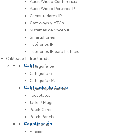
Audio/Video Conferencia
Audio/Video Porteros IP
Conmutadores IP
Gateways y ATAs
Sistemas de Voceo IP
Smartphones
Teléfonos IP
Teléfonos IP para Hoteles
Cableado Estructurado
Cable
Categoría 5e
Categoría 6
Categoría 6A
Cableado de Cobre
Cajas Superficiales
Faceplates
Jacks / Plugs
Patch Cords
Patch Panels
Canalización
Canaletas
Fijación