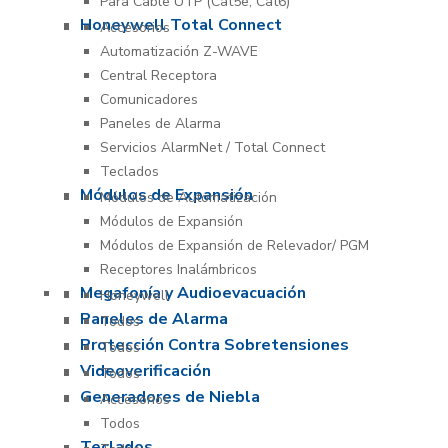
Para Cable UTP (Cat5e, Cat6)
Honeywell Total Connect
Accesorios
Automatización Z-WAVE
Central Receptora
Comunicadores
Paneles de Alarma
Servicios AlarmNet / Total Connect
Teclados
Módulos de Expansión
Módulos de Automatización
Módulos de Expansión
Módulos de Expansión de Relevador/ PGM
Receptores Inalámbricos
Megafonía y Audioevacuación
Honeywell
Paneles de Alarma
Todos
Protección Contra Sobretensiones
Todos
Videoverificación
Todos
Generadores de Niebla
Accesorios
Todos
Teclados