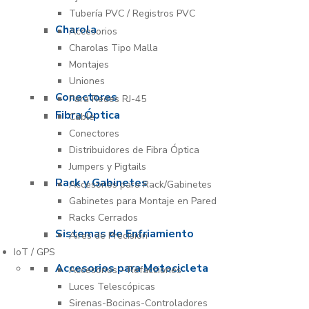
Tubería PVC / Registros PVC
Charola
Accesorios
Charolas Tipo Malla
Montajes
Uniones
Conectores
Para Redes RJ-45
Fibra Óptica
Cable
Conectores
Distribuidores de Fibra Óptica
Jumpers y Pigtails
Rack y Gabinetes
Accesorios para Rack/Gabinetes
Gabinetes para Montaje en Pared
Racks Cerrados
Sistemas de Enfriamiento
Aires de Precisión
IoT / GPS
Accesorios para Motocicleta
Accesorios – Refacciones
Luces Telescópicas
Sirenas-Bocinas-Controladores