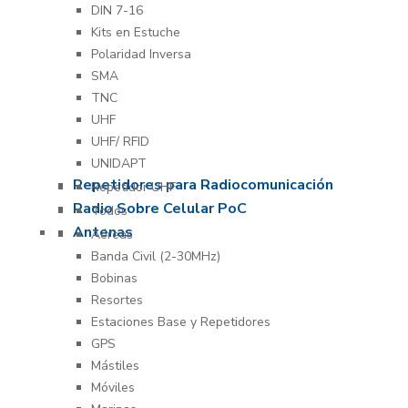
DIN 7-16
Kits en Estuche
Polaridad Inversa
SMA
TNC
UHF
UHF/ RFID
UNIDAPT
Repetidores para Radiocomunicación
Repetidor UHF
Radio Sobre Celular PoC
Todos
Antenas
Aéreas
Banda Civil (2-30MHz)
Bobinas
Resortes
Estaciones Base y Repetidores
GPS
Mástiles
Móviles