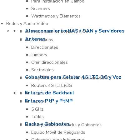
Para Instalación en Campo
Scanners
Wattmetros y Elementos
Redes y Audio-Video
Almacenamiento NAS / SAN y Servidores
Almacenamiento NAS / SAN
Antenas
Accesorios
Direccionales
Jumpers
Omnidireccionales
Sectoriales
Cobertura para Celular 4G LTE, 3G y Voz
Amplificadores de Señal Celular (AdSC)
Routers 4G (LTE)/3G
Enlaces de Backhaul
Todos
Enlaces PtP y PtMP
2.4 GHz
5 GHz
Todos
Racks y Gabinetes
Accesorios para Racks y Gabinetes
Equipo Móvil de Resguardo
Gabinetes para Intemperie