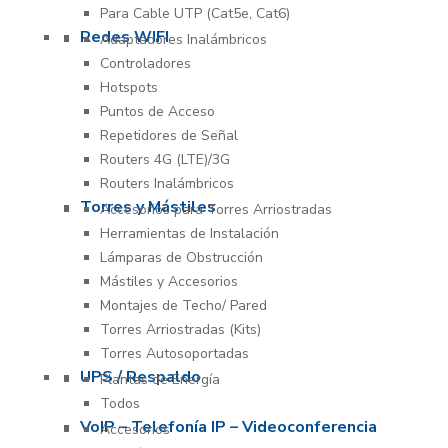
Para Cable UTP (Cat5e, Cat6)
Redes WIFI
Adaptadores Inalámbricos
Controladores
Hotspots
Puntos de Acceso
Repetidores de Señal
Routers 4G (LTE)/3G
Routers Inalámbricos
Torres y Mástiles
Accesorios para Torres Arriostradas
Herramientas de Instalación
Lámparas de Obstrucción
Mástiles y Accesorios
Montajes de Techo/ Pared
Torres Arriostradas (Kits)
Torres Autosoportadas
UPS / Respaldo
Plantas de Energía
Todos
VoIP – Telefonía IP – Videoconferencia
Accesorios