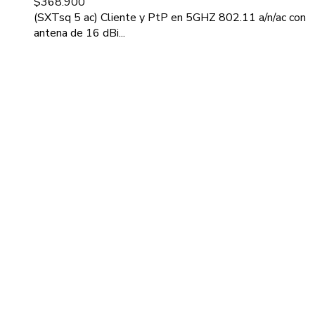
$
368.900
(SXTsq 5 ac) Cliente y PtP en 5GHZ 802.11 a/n/ac con
antena de 16 dBi...