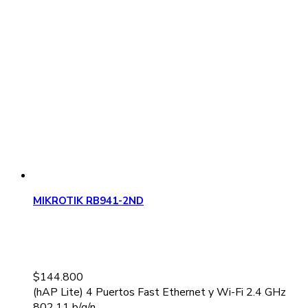
MIKROTIK RB941-2ND
$
144.800
(hAP Lite) 4 Puertos Fast Ethernet y Wi-Fi 2.4 GHz
802.11 b/g/n...