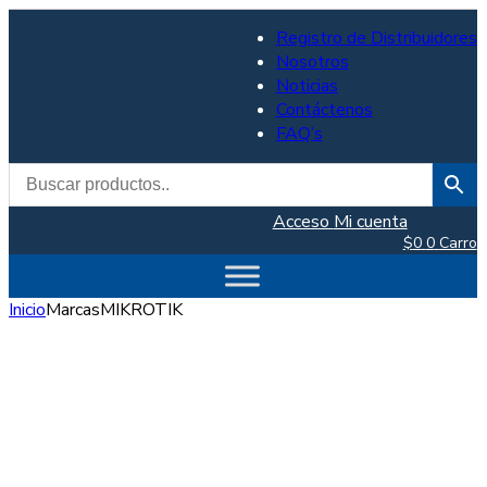
Registro de Distribuidores
Nosotros
Noticias
Contáctenos
FAQ’s
Acceso
Mi cuenta
$
0
0
Carro
Inicio
Marcas
MIKROTIK