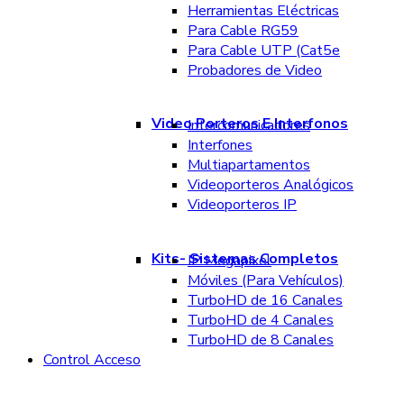
Herramientas Eléctricas
Para Cable RG59
Para Cable UTP (Cat5e
Probadores de Video
Video Porteros E Interfonos
Intercomunicadores
Interfones
Multiapartamentos
Videoporteros Analógicos
Videoporteros IP
Kits- Sistemas Completos
IP Megapixel
Móviles (Para Vehículos)
TurboHD de 16 Canales
TurboHD de 4 Canales
TurboHD de 8 Canales
Control Acceso