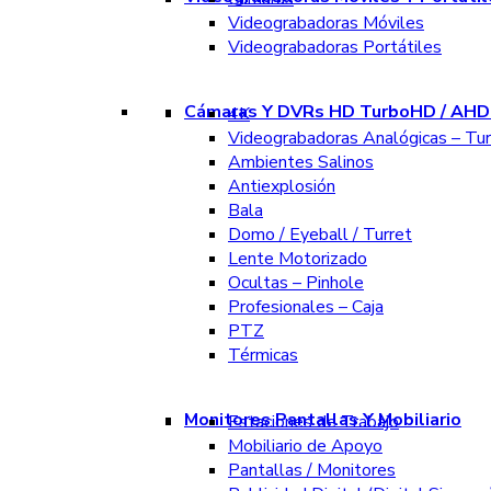
Videograbadoras Móviles
Videograbadoras Portátiles
Cámaras Y DVRs HD TurboHD / AHD 
4K
Videograbadoras Analógicas – Tu
Ambientes Salinos
Antiexplosión
Bala
Domo / Eyeball / Turret
Lente Motorizado
Ocultas – Pinhole
Profesionales – Caja
PTZ
Térmicas
Monitores Pantallas Y Mobiliario
Estaciones de Trabajo
Mobiliario de Apoyo
Pantallas / Monitores