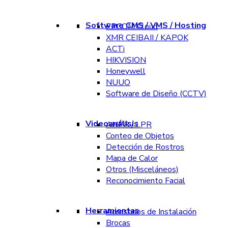
Software CMS / VMS / Hosting
EPCOM Cloud
XMR CEIBAII / KAPOK
ACTi
HIKVISION
Honeywell
NUUO
Software de Diseño (CCTV)
Videoanálisis
ANPR / LPR
Conteo de Objetos
Detección de Rostros
Mapa de Calor
Otros (Misceláneos)
Reconocimiento Facial
Herramientas
Accesorios de Instalación
Brocas