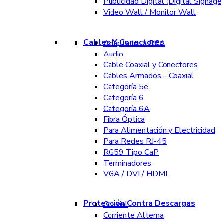
Publicidad Digital (Digital Signage
Video Wall / Monitor Wall
Cables Y Conectores
Adaptador a RCA
Audio
Cable Coaxial y Conectores
Cables Armados – Coaxial
Categoría 5e
Categoría 6
Categoría 6A
Fibra Óptica
Para Alimentación y Electricidad
Para Redes RJ-45
RG59 Tipo CaP
Terminadores
VGA / DVI / HDMI
Protección Contra Descargas
Coaxial
Corriente Alterna