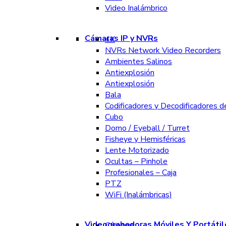
Video Inalámbrico
Cámaras IP y NVRs
4K
NVRs Network Video Recorders
Ambientes Salinos
Antiexplosión
Antiexplosión
Bala
Codificadores y Decodificadores d
Cubo
Domo / Eyeball / Turret
Fisheye y Hemisféricas
Lente Motorizado
Ocultas – Pinhole
Profesionales – Caja
PTZ
WiFi (Inalámbricas)
Videograbadoras Móviles Y Portátil
Cámaras