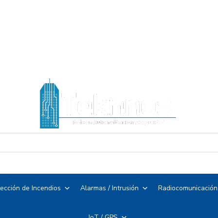
ección de Incendios
Alarmas / Intrusión
Radiocomunicación
IoT / GPS