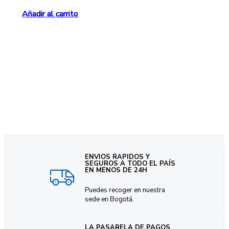
Añadir al carrito
Añadir al carrito
Añadir al carrito
Añadir al carrito
Añadir al carrito
Añadir al carrito
ENVIOS RAPIDOS Y
SEGUROS A TODO EL PAÍS
EN MENOS DE 24H
Puedes recoger en nuestra
sede en Bogotá.
LA PASARELA DE PAGOS