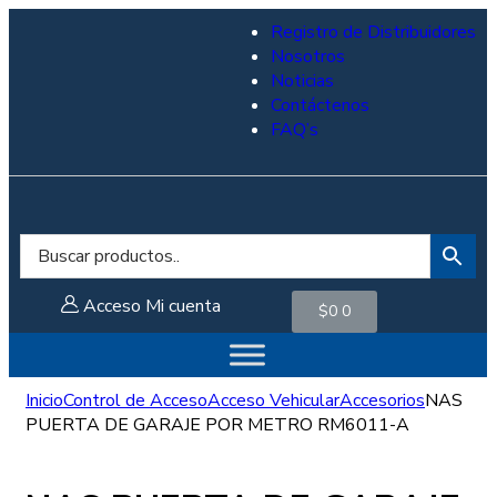
Registro de Distribuidores
Nosotros
Noticias
Contáctenos
FAQ’s
Acceso
Mi cuenta
$
0
0
Inicio
Control de Acceso
Acceso Vehicular
Accesorios
NAS
PUERTA DE GARAJE POR METRO RM6011-A