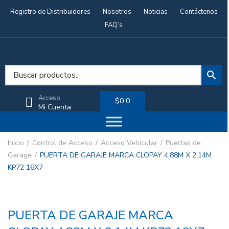
Registro de Distribuidores
Nosotros
Noticias
Contáctenos
FAQ’s
Acceso
$
0
0
Mi Cuenta
Inicio
Control de Acceso
Acceso Vehicular
Puertas de
Garage
PUERTA DE GARAJE MARCA CLOPAY 4,88M X 2,14M
KP72 16X7
PUERTA DE GARAJE MARCA