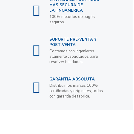
MAS SEGURA DE
LATINOAMERICA
100% metodos de pagos
seguros.
SOPORTE PRE-VENTA Y
POST-VENTA
Contamos con ingenieros
altamente capacitados para
resolver tus dudas.
GARANTIA ABSOLUTA
Distribuimos marcas 100%
certificadas y originales, todas
con garantía de fabrica.
Suscribete a nuestro boletin de noticias para
obtener descuentos