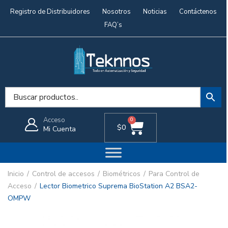
Registro de Distribuidores
Nosotros
Noticias
Contáctenos
FAQ’s
Acceso
0
$
0
Mi Cuenta
Inicio
Control de accesos
Biométricos
Para Control de
Acceso
Lector Biometrico Suprema BioStation A2 BSA2-
OMPW