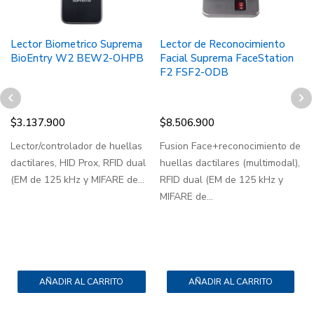
Lector Biometrico Suprema
Lector de Reconocimiento
L
BioEntry W2 BEW2-OHPB
Facial Suprema FaceStation
F2 FSF2-ODB
$
3.137.900
$
8.506.900
Lector/controlador de huellas
Fusion Face+reconocimiento de
L
dactilares, HID Prox, RFID dual
huellas dactilares (multimodal),
d
(EM de 125 kHz y MIFARE de...
RFID dual (EM de 125 kHz y
M
MIFARE de...
N
ó
AÑADIR AL CARRITO
AÑADIR AL CARRITO